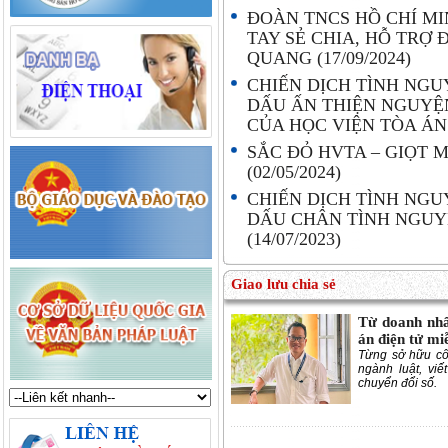
ĐOÀN TNCS HỒ CHÍ M
TAY SẺ CHIA, HỖ TRỢ
QUANG
(17/09/2024)
CHIẾN DỊCH TÌNH NGU
DẤU ẤN THIỆN NGUYỆ
CỦA HỌC VIỆN TÒA Á
SẮC ĐỎ HVTA – GIỌT
(02/05/2024)
CHIẾN DỊCH TÌNH NGU
DẤU CHÂN TÌNH NGUY
(14/07/2023)
Giao lưu chia sẻ
Từ doanh nhâ
án điện tử mi
Từng sở hữu cô
ngành luật, vi
chuyển đổi số.