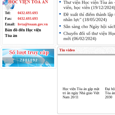
Thư viện Học viện Tòa án –
viên, học viên
(19/12/2024
Tel:
0432.693.693
Đề xuất thí điểm thành lập 
Fax:
0432.693.693
nhân lực"
(18/05/2024)
Email:
hvta@toaan.gov.vn
Sẵn sàng cho Ngày hội sá
Bản đồ đến Học viện
Chuyển đổi số thư viện Họ
Tòa án
mới
(06/02/2024)
Tin video
7
8
8
6
0
9
2
Học viện Tòa án gặp mặt
Đại hộ
tri ân ngày Nhà giáo Việt
Tòa án
Nam 20/11
2030