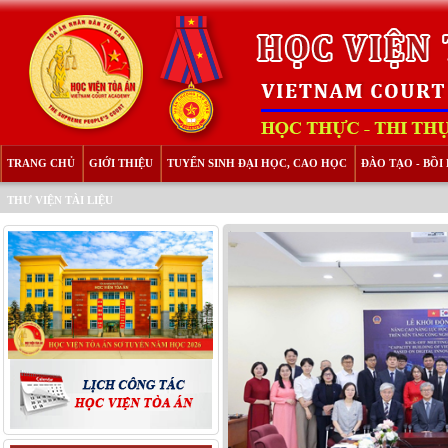
TRANG CHỦ
GIỚI THIỆU
TUYỂN SINH ĐẠI HỌC, CAO HỌC
ĐÀO TẠO - BỒ
THƯ VIỆN TÀI LIỆU