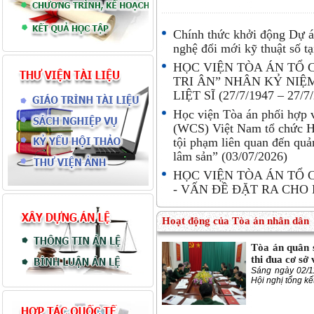
Chính thức khởi động Dự á
nghệ đổi mới kỹ thuật số t
HỌC VIỆN TÒA ÁN TỔ
TRI ÂN” NHÂN KỶ NIỆ
LIỆT SĨ (27/7/1947 – 27/7
Học viện Tòa án phối hợp v
(WCS) Việt Nam tổ chức Hộ
tội phạm liên quan đến quả
lâm sản”
(03/07/2026)
HỌC VIỆN TÒA ÁN TỔ 
- VẤN ĐỀ ĐẶT RA CHO
Hoạt động của Tòa án nhân dân
Tòa án quân s
thi đua cơ sở
Sáng ngày 02/
Hội nghị tổng 