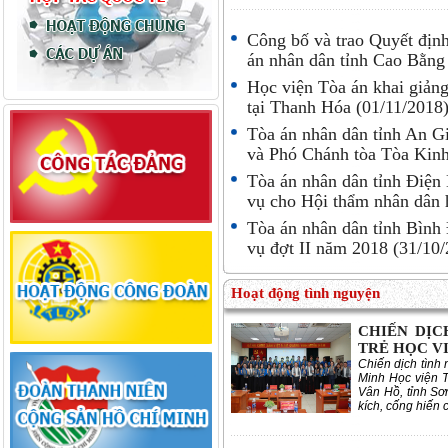
Công bố và trao Quyết địn
án nhân dân tỉnh Cao Bằn
Học viện Tòa án khai giảng
tại Thanh Hóa
(01/11/2018
Tòa án nhân dân tỉnh An G
và Phó Chánh tòa Tòa Kin
Tòa án nhân dân tỉnh Điện 
vụ cho Hội thẩm nhân dân h
Tòa án nhân dân tỉnh Bình 
vụ đợt II năm 2018
(31/10/
Hoạt động tình nguyện
CHIẾN DỊC
TRẺ HỌC V
Chiến dịch tìn
Minh Học viện T
Vân Hồ, tỉnh Sơ
kích, cống hiến c