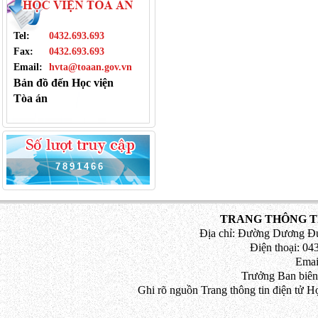
Tel:
0432.693.693
Fax:
0432.693.693
Email:
hvta@toaan.gov.vn
Bản đồ đến Học viện
Tòa án
7
8
9
1
4
6
6
TRANG THÔNG TI
Địa chỉ: Đường Dương Đứ
Điện thoại: 043
Emai
Trưởng Ban biên
Ghi rõ nguồn Trang thông tin điện tử H