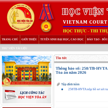
TRANG CHỦ
GIỚI THIỆU
TUYỂN SINH ĐẠI HỌC, CAO HỌC
ĐÀO TẠO - BỒ
THƯ VIỆN TÀI LIỆU
Tin tức
Thông báo số: 258/TB-HVTA V
Tòa án năm 2026
Tệp đính kèm
258TB-HVTA nộp hồ sơ xét tu