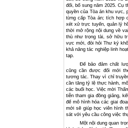
đổi, bổ sung năm 2025
. Cụ 
quyền của T
òa án khu v
ực, 
t
ừng cấp T
òa án; tích h
ợp 
x
ét x
ử trực tuyến, quản l
ý h
thời mở rộng nội dung về vai
th
ù nh
ư tr
ọng t
ài, s
ở hữu tr
v
ực mới,
đ
òi h
ỏi Th
ư k
ý kh
kh
ả n
ăng t
ác nghi
ệp linh hoạ
tạp.
Đ
ể bảo
đ
ảm chất l
ư
c
ũng c
ần
đư
ợc
đ
ổi mới th
t
ương t
ác. Thay vì ch
ỉ truy
c
ần t
ăng t
ỷ lệ thực h
ành, mô
c
ác bu
ổi học. Việc mời Thẩ
tiễn tham gia
đ
ồng giảng, k
đ
ể m
ô hình hóa các giai
đo
ạ
mới sẽ gi
úp h
ọc vi
ên hình t
sát v
ới y
êu c
ầu c
ông vi
ệc th
Một nội dung quan trọ