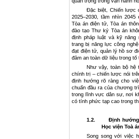
quan tr
ọng trong vận h
ành h
Đ
ặc biệt, Chiến l
ư
ợc 
2025
–2030, t
ầm nh
ìn 2045
T
òa án
đi
ện tử, T
òa án thô
đ
ào t
ạo Th
ư k
ý Tòa án khô
đ
ịnh ph
áp lu
ật v
à k
ỹ n
ăng 
trang bị n
ăng l
ực c
ông ngh
ệ
đ
ạt
đi
ện tử, quản l
ý h
ồ s
ơ đi
đ
ảm an to
àn d
ữ liệu trong tố
Nh
ư v
ậy, to
àn b
ộ hệ 
ch
ính tr
ị
– chi
ến l
ư
ợc n
ói tr
đ
ịnh h
ư
ớng r
õ ràng cho vi
chu
ẩn
đ
ầu ra của ch
ương tr
trong l
ĩnh v
ực d
ân s
ự,
n
ơi k
có tính ph
ức tạp cao trong th
1.2.
Định hướng
Học viện Toà á
Song song v
ới việc 