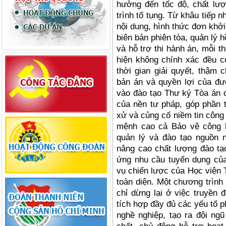
hưởng đến tốc độ, chất lư
trình tố tụng. Từ khâu tiếp n
nội dung, hình thức đơn khởi 
biên bản phiên tòa, quản lý 
và hỗ trợ thi hành án, mỗi 
hiện không chính xác đều có
thời gian giải quyết, thậm
bản án và quyền lợi của đư
vào đào tạo Thư ký Tòa án c
của nền tư pháp, góp phần t
xử và củng cố niềm tin công
mệnh cao cả Bảo vệ công 
quản lý và đào tạo nguồn 
nâng cao chất lượng đào t
ứng nhu cầu tuyển dụng củ
vụ chiến lược của Học viện 
toàn diện. Một chương trình
chỉ dừng lại ở việc truyền 
tích hợp đầy đủ các yếu tố p
nghề nghiệp, tạo ra đội ng