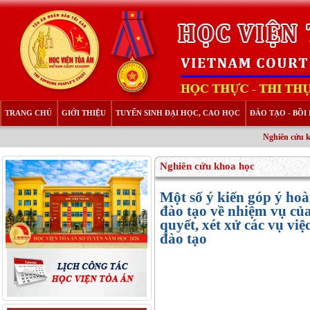
TRANG CHỦ
GIỚI THIỆU
TUYỂN SINH ĐẠI HỌC, CAO HỌC
ĐÀO TẠO - BỒ
Nghiên cứu 
Nghiên cứu khoa học
Một số ý kiến góp ý ho
đào tạo về nhiệm vụ củ
quyết, xét xử các vụ việ
đào tạo