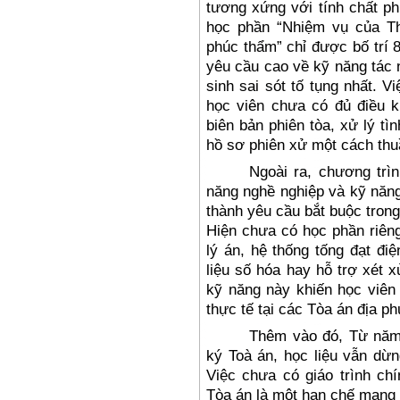
tương xứng với tính chất ph
học phần “Nhiệm vụ của Th
phúc thẩm” chỉ được bố trí 8 
yêu cầu cao về kỹ năng tác 
sinh sai sót tố tụng nhất. 
học viên chưa có đủ điều k
biên bản phiên tòa, xử lý tì
hồ sơ phiên xử một cách thu
Ngoài ra, chương trì
năng nghề nghiệp và kỹ năng
thành yêu cầu bắt buộc tron
Hiện chưa có học phần riê
lý án, hệ thống tống đạt điệ
liệu số hóa hay hỗ trợ xét 
kỹ năng này khiến học viên 
thực tế tại các Tòa án địa p
Thêm vào đó, Từ năm
ký Toà án, học liệu vẫn dừn
Việc chưa có giáo trình ch
Tòa án là một hạn chế mang 