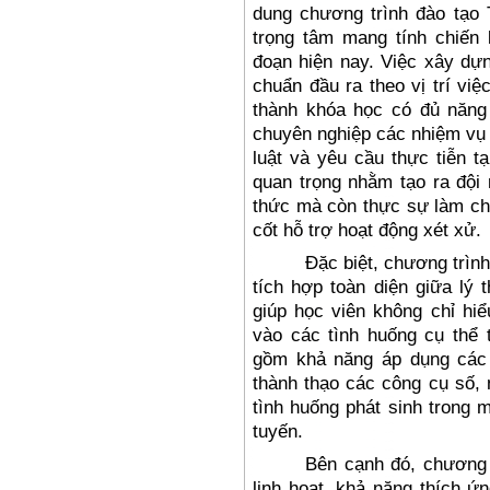
dung ch
ương tr
ình
đ
ào t
ạo 
trọng t
âm mang tính chi
ến 
đo
ạn hiện nay. Việc x
ây d
ự
chu
ẩn
đ
ầu ra theo vị tr
í vi
ệc
thành khóa h
ọc c
ó
đ
ủ n
ăng
chuyên nghi
ệp c
ác nhi
ệm vụ 
lu
ật v
à yêu c
ầu thực tiễn tạ
quan trọng nhằm tạo ra
đ
ội
thức m
à còn th
ực sự l
àm c
c
ốt hỗ trợ hoạt
đ
ộng x
ét x
ử.
Đ
ặc biệt, ch
ương tr
ìn
t
ích h
ợp to
àn di
ện giữa l
ý t
gi
úp h
ọc vi
ên không ch
ỉ hi
v
ào các tình hu
ống cụ thể 
g
ồm khả n
ăng
áp d
ụng c
ác
th
ành th
ạo c
ác công c
ụ số,
tình hu
ống ph
át sinh trong m
tuyến.
B
ên c
ạnh
đ
ó, ch
ương 
linh ho
ạt, khả n
ăng th
ích
ứn