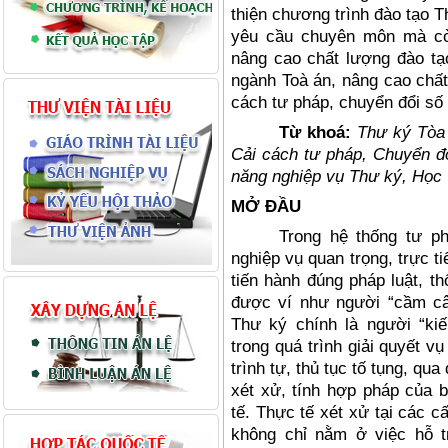
thiện chương trình đào tạo 
yêu cầu chuyên môn mà cò
nâng cao chất lượng đào tạ
ngành Toà án, nâng cao chất
cách tư pháp, chuyển đổi số 
Từ khoá:
Thư ký Tòa 
Cải cách tư pháp, Chuyển đ
năng nghiệp vụ Thư ký, Học 
MỞ ĐẦU
Trong hệ thống tư p
nghiệp vụ quan trọng, trực t
tiến hành đúng pháp luật, t
được ví như người “cầm câ
Thư ký chính là người “ki
trong quá trình giải quyết v
trình tự, thủ tục tố tụng, qu
xét xử, tính hợp pháp của b
tế. Thực tế xét xử tại các c
không chỉ nằm ở việc hỗ 