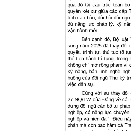
qua
đ
ó tái c
ấu tr
úc toàn b
ộ
quyền x
ét x
ử giữa c
ác c
ấp 
t
ính c
ăn b
ản,
đ
òi h
ỏi
đ
ội ng
ũ
đ
ủ n
ăng l
ực ph
áp lý, k
ỹ n
ăn
vận h
ành m
ới.
B
ên c
ạnh
đ
ó,
Bộ luật
sung năm 2025 đ
ã thay
đ
ổi 
quyết, tr
ình t
ự, thủ tục tố tụ
thể tiến h
ành t
ố tụng, trong
không ch
ỉ mở rộng phạm vi 
kỹ n
ăng, b
ản l
ĩnh ngh
ề ngh
hu
ống của
đ
ội ng
ũ Thư k
ý tr
việc d
ân s
ự.
C
ùng v
ới sự thay
đ
ổi
27-NQ/TW của
Đ
ảng về cải 
d
ựng
đ
ội ng
ũ c
án b
ộ t
ư ph
áp
nghiệp, c
ó n
ăng l
ực chuy
ên
nghi
ệp v
à hi
ện
đ
ại”.
Đi
ều n
à
ph
án mà còn bao hàm c
ả Th