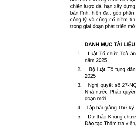
chiến lược dài hạn xây dựng
bản lĩnh, hiện đại, góp phầ
công lý và củng cố niềm tin
trong giai đoạn phát triển mớ
DANH MỤC TÀI LIỆ
1.
Luật Tổ chức Toà án
năm 2025
2.
Bộ luật Tố tụng dâ
2025
3.
Nghị quyết số 27-NQ
Nhà nước Pháp quyền 
đoạn mới
4.
Tập bài giảng Thư ký
5.
Dự thảo Khung chươn
Đào tạo Thẩm tra viên