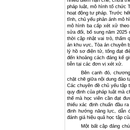
nhiều điểm hạn chế, chưa th
pháp luật, mô hình tổ chức 
hoạt động tư pháp. Trước hế
tĩnh, chủ yếu phản ánh mô hìn
mô hình ba cấp xét xử theo
sửa đổi, bổ sung năm 2025 đ
thời cập nhật vai trò, thẩm
án khu vực, Tòa án chuyên b
lý hồ sơ điện tử, tống đạt đ
đến khoảng cách đáng kể gi
tiễn tại các đơn vị xét xử.
Bên cạnh đó, chương 
chặt chẽ giữa nội dung đào tạ
Các chuyên đề chủ yếu tập t
quy định của pháp luật mà c
thể mà học viên cần đạt đư
thiếu xác định chuẩn đầu ra
định hướng năng lực, dẫn 
đánh giá hiệu quả học tập củ
Một bất cập đáng chú