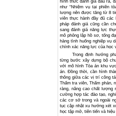
h
ình th
ức
đ
ánh giá
đ
ầu ra,
đ
nh
ư “Nhi
ệm vụ tại phi
ên tò
l
ư
ợng n
ên
đư
ợc t
ăng t
ừ 8 ti
vi
ên th
ực h
ành
đ
ầy
đ
ủ c
ác 
ph
áp
đ
ánh giá c
ũng c
ần ch
sang
đ
ánh giá n
ăng l
ực thự
mô ph
ỏng lập hồ s
ơ, t
ống
đ
ạ
hàng tình hu
ống nghiệp vụ d
ch
ính xác n
ăng l
ực của học 
Trong
đ
ịnh h
ư
ớng ph
từng b
ư
ớc x
ây d
ựng bộ ch
với m
ô hình Tòa án khu v
ự
án.
Đ
ồng thời, cần h
ình thà
thông gi
ữa c
ác v
ị tr
í công tá
Th
ẩm tra vi
ên,
Th
ẩm ph
án, 
ràng, nâng cao ch
ất l
ư
ợng 
cư
ờng hợp t
ác
đ
ào t
ạo, nghi
c
ác c
ơ s
ở trong v
à ngoài n
t
ục cập nhật xu h
ư
ớng x
ét x
học tập mở, ti
ên ti
ến v
à hi
ệu