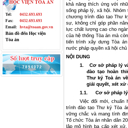
khả năng thích ứng với nh
sống pháp lý, xã hội. Nhóm 
Tel:
0432.693.693
chương trình đào tạo Thư ký
Fax:
0432.693.693
sự, không chỉ góp phần nân
Email:
hvta@toaan.gov.vn
lực chất lượng cao cho ngàn
Bản đồ đến Học viện
của hệ thống Tòa án mà còn
Tòa án
tiến trình xây dựng Tòa á
nước pháp quyền xã hội chủ 
NỘI DUNG
1.
Cơ sở pháp lý v
7
8
9
4
0
7
2
đào tạo hoàn thi
Thư ký Toà án về
giải quyết, xét xử
1.1.
Cơ sở pháp lý
Vi
ệc
đ
ổi mới, chuẩn 
tr
ình
đ
ào t
ạo Th
ư k
ý Tòa á
v
ững chắc v
à mang tính
đ
ị
Tổ chức T
òa án nhân dân 20
l
ập m
ô hình ba c
ấp x
ét x
ử