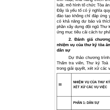
lu
ật, m
ô hình t
ổ chức T
òa án 
Đ
ây là y
ếu tố c
ó ý ngh
ĩa qu
đ
ào t
ạo kh
ông ch
ỉ
đ
áp
ứng 
có kh
ả n
ăng d
ự b
áo và thí
ph
ần x
ây d
ựng
đ
ội ng
ũ Thư 
ứng mục ti
êu c
ải c
ách t
ư ph
2. Đánh giá chương
nhiệm vụ của thư ký tòa án 
dân sự
Dự thảo chương trình
Thẩm tra viên, Thư ký Toà
trong giải quyết, xét xử các 
NHIỆM VỤ CỦA THƯ KÝ
III
XÉT XỬ CÁC VỤ VIỆC
PHẦN 1: DÂN SỰ