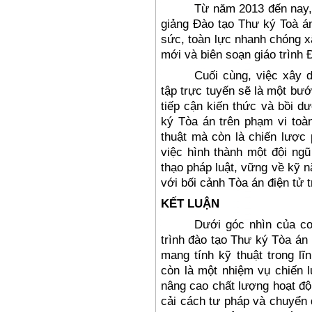
Từ năm 2013 đến nay,
giảng Đào tạo Thư ký Toà án
sức, toàn lực nhanh chóng 
mới và biên soạn giáo trình 
Cuối c
ùng, vi
ệc x
ây 
tập trực tuyến sẽ l
à m
ột b
ư
ớ
tiếp cận kiến thức v
à b
ồi d
ư
k
ý Tòa án trên ph
ạm vi to
à
thuật m
à còn là chi
ến l
ư
ợc 
việc h
ình thành m
ột
đ
ội ng
ũ
th
ạo ph
áp lu
ật, vững về kỹ n
với bối cảnh T
òa án
đi
ện tử t
KẾT LUẬN
Dưới góc nhìn của cơ
trình đào tạo Thư ký Tòa án
mang tính kỹ thuật trong lĩ
còn là một nhiệm vụ chiến l
nâng cao chất lượng hoạt độ
cải cách tư pháp và chuyển 