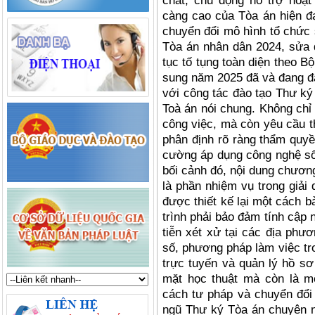
chất, chủ động hỗ trợ hoạ
càng cao của Tòa án hiện đạ
chuyển đổi mô hình tổ chức 
Tòa án nhân dân 2024, sửa 
tục tố tụng toàn diện theo B
sung năm 2025 đã và đang đặ
với công tác đào tạo Thư ký
Toà án nói chung. Không chỉ
công việc, mà còn yêu cầu t
phân định rõ ràng thẩm quyề
cường áp dụng công nghệ số 
bối cảnh đó, nội dung chương
là phần nhiệm vụ trong giải
được thiết kế lại một cách 
trình phải bảo đảm tính cập n
tiễn xét xử tại các địa phư
số, phương pháp làm việc tr
trực tuyến và quản lý hồ sơ
mặt học thuật mà còn là mộ
cách tư pháp và chuyển đổi
ngũ Thư ký Tòa án chuyên ng