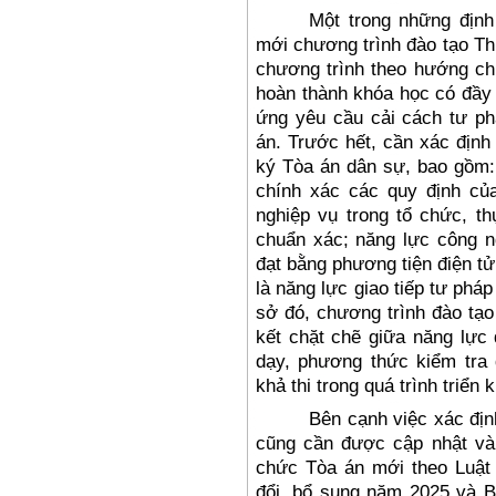
M
ột trong những
đ
ịnh
mới ch
ương tr
ình
đ
ào t
ạo Th
ch
ương tr
ình theo h
ư
ớng c
hoàn thành khóa h
ọc c
ó
đ
ầ
ứng y
êu c
ầu cải c
ách t
ư ph
án. Tr
ư
ớc hết, cần x
ác
đ
ịnh 
k
ý Tòa án dân s
ự, bao gồm:
ch
ính xác các quy
đ
ịnh củ
nghiệp vụ trong tổ chức, th
chu
ẩn x
ác; n
ăng l
ực c
ông n
đ
ạt bằng ph
ương ti
ện
đi
ện tử
là n
ăng l
ực giao tiếp t
ư ph
áp
s
ở
đ
ó, ch
ương tr
ình
đ
ào t
ạo
k
ết chặt chẽ giữa n
ăng l
ực
dạy,
ph
ương th
ức kiểm tra
kh
ả thi trong qu
á trình tri
ển k
B
ên c
ạnh việc x
ác
đ
ị
c
ũng c
ần
đư
ợc cập nhật v
à
chức T
òa án m
ới theo Luậ
đổi, bổ sung năm 2025
v
à B