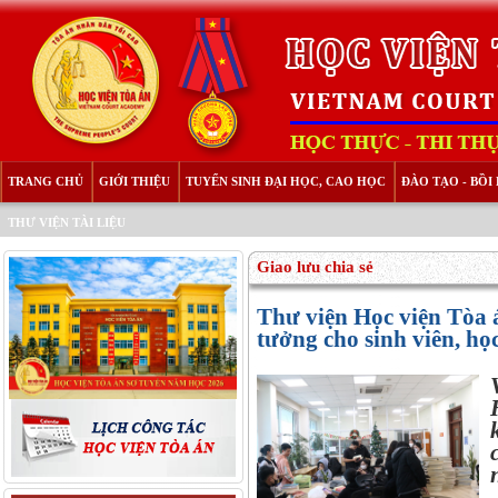
TRANG CHỦ
GIỚI THIỆU
TUYỂN SINH ĐẠI HỌC, CAO HỌC
ĐÀO TẠO - BỒ
THƯ VIỆN TÀI LIỆU
Giao lưu chia sẻ
Thư viện Học viện Tòa 
tưởng cho sinh viên, họ