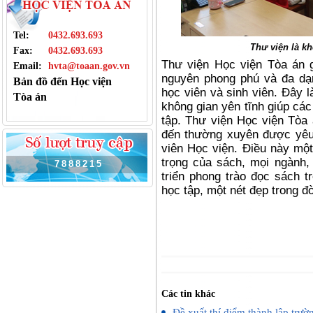
Tel:
0432.693.693
Thư viện là k
Fax:
0432.693.693
Thư viện Học viện Tòa án g
Email:
hvta@toaan.gov.vn
nguyên phong phú và đa dạn
Bản đồ đến Học viện
học viên và sinh viên. Đây 
Tòa án
không gian yên tĩnh giúp các
tập. Thư viện Học viện Tòa 
đến thường xuyên được yêu 
viên Học viện. Điều này một
trọng của sách, mọi ngành,
7
8
8
8
2
1
5
triển phong trào đọc sách t
học tập, một nét đẹp trong đờ
Các tin khác
Đề xuất thí điểm thành lập trườn