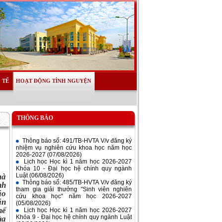
 TẾ
HOẠT ĐỘNG TÌNH NGUYỆN
THÔNG BÁO
Thông báo số: 491/TB-HVTA V/v đăng ký
nhiệm vụ nghiên cứu khoa học năm học
2026-2027
(07/08/2026)
Lịch học Học kì 1 năm học 2026-2027
Khóa 10 - Đại học hệ chính quy ngành
Luật
(06/08/2026)
Thông báo số: 485/TB-HVTA V/v đăng ký
mà
tham gia giải thưởng "Sinh viên nghiên
nh
cứu khoa học" năm học 2026-2027
áo
(05/08/2026)
án
Lịch học Học kì 1 năm học 2026-2027
hể
Khóa 9 - Đại học hệ chính quy ngành Luật
(03/08/2026)
ủa