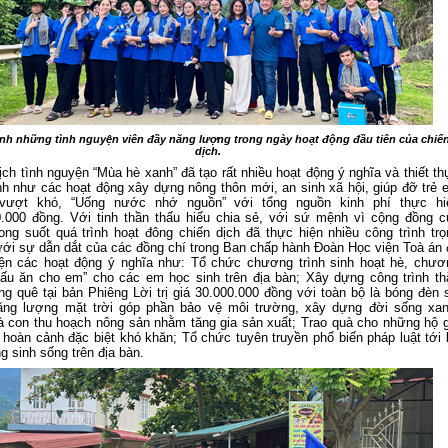
nh những tình nguyện viên đầy năng lượng trong ngày hoạt động đầu tiên của chiế
dịch.
ịch tình nguyện “Mùa hè xanh” đã tạo rất nhiều hoạt động ý nghĩa và thiết t
nh như các hoạt động xây dựng nông thôn mới, an sinh xã hội, giúp đỡ trẻ 
vượt khó, “Uống nước nhớ nguồn” với tổng nguồn kinh phí thực hi
.000 đồng. Với tinh thần thấu hiểu chia sẻ, với sứ mệnh vì cộng đồng c
ong suốt quá trình hoạt đông chiến dịch đã thực hiện nhiều công trình trọ
ới sự dẫn dắt của các đồng chí trong Ban chấp hành Đoàn Học viện Toà án 
ện các hoạt động ý nghĩa như: T
ổ chức chương trình sinh hoạt hè, chươ
Nấu ăn cho em” cho các em học sinh trên địa bàn; Xây dựng công trình th
ng quê tại bản Phiêng Lời trị giá 30.000.000 đồng với toàn bộ là bóng đèn 
ăng lượng mặt trời góp phần bảo vệ môi trường, xây dựng đời sống xan
 con thu hoạch nông sản nhằm tăng gia sản xuất; Trao quà cho những hộ g
 hoàn cảnh đặc biệt khó khăn; Tổ chức tuyên truyền phổ biến pháp luật tới 
g sinh sống trên địa bàn.