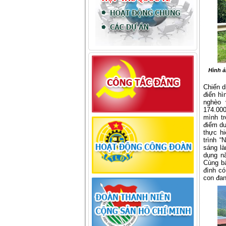
Hình ả
Chiến d
điển hì
nghèo 
174.000
mình tr
điểm dư
thực hi
trình “
sáng là
dụng n
Cùng bà
đình có
con đan