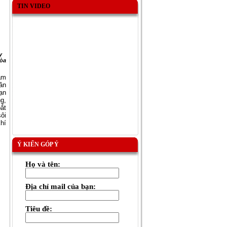
TIN VIDEO
y
Tòa
ăm
ần
ạn
g,
ắt
ôi
khí
Ý KIẾN GÓP Ý
Họ và tên:
Địa chỉ mail của bạn:
Tiêu đề: