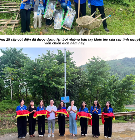
ng 25 cây cột điện đã được dựng lên bởi những bàn tay khéo léo của các tình nguy
viên chiến dịch năm nay.