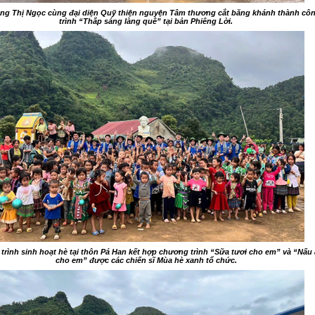
ng Thị Ngọc cùng đại diện Quỹ thiện nguyện Tâm thương cắt băng khánh thành cô
trình “Thắp sáng làng quê” tại bản Phiêng Lời.
rình sinh hoạt hè tại thôn Pá Han kết hợp chương trình “Sữa tươi cho em” và “Nấu
cho em” được các chiến sĩ Mùa hè xanh tổ chức.