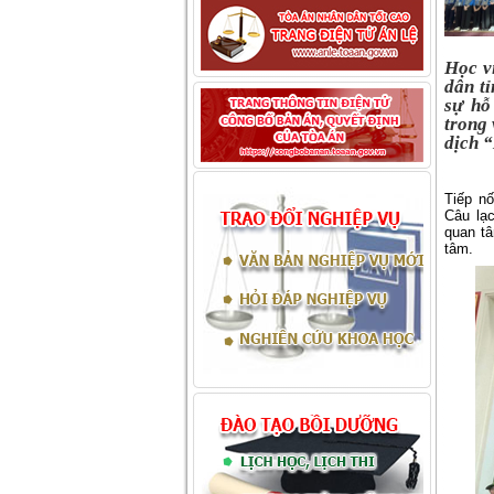
Học v
dân t
sự hỗ
trong
dịch 
Tiếp n
Câu lạ
quan tâ
tâm.