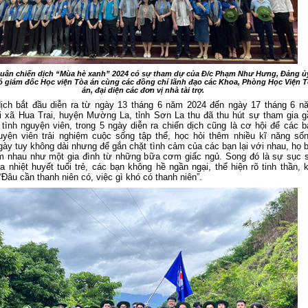
quân chiến dịch “Mùa hè xanh” 2024 có sự tham dự của Đ/c Phạm Như
H
ưng, Đảng ủ
ó giám đốc Học viện Tòa án cùng các đồng chí lãnh đạo các Khoa, Phòng Học Viện 
án, đại diện các đơn vị nhà tài trợ.
dịch bắt đầu diễn ra từ ngày 13 tháng 6 năm 2024 đến ngày 17 tháng 6 n
i xã Hua
Trai
, huyện Mư
ờng La
, tỉnh Sơn
La
thu đã thu hút sự tham gia g
tình nguyện viên, trong 5 ngày diễn ra chiến dịch cũng là cơ hội để các b
uyện viên trải nghiệm cuộc sống tập thể, học hỏi thêm nhiều kĩ năng sốn
gày tuy không dài nhưng để gắn chặt tình cảm của các bạn lại với nhau, họ b
m nhau như một gia đình từ những bữa cơm giấc ngủ. Song đó là sự sục s
a nhiệt huyết tuổi trẻ, các bạn không hề ngần ngại, thể hiện rõ tinh thần, 
“Đâu cần thanh niên có, việc gì khó có thanh niên”.