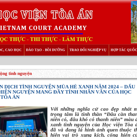
ỌC, CAO HỌC
ĐÀO TẠO - BỒI DƯỠNG
TRAO ĐỔI NGHIỆP VỤ
HỢP TÁC QUỐC
ộng tình nguyện
N DỊCH TÌNH NGUYỆN MÙA HÈ XANH NĂM 2024 – DẤU
HIỆN NGUYỆN MANG ĐẦY TÍNH NHÂN VĂN CỦA HỌC
 TÒA ÁN
Với những nghĩa cử cao đẹp nhất 
trọng tâm là tinh thần “Đâu cần tha
niên có, đâu khó có thanh niên” màu 
xanh tình nguyện của Học viện Tòa 
đã và đang là hình ảnh quen thuộc t
hiện vai trò xung kích, cống hiến c