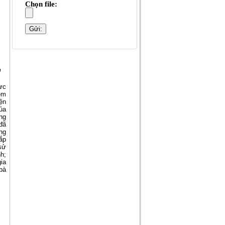
Chọn file:
n
hực
em
ện
ủa
ng
đã
ng
ắp
sử
h;
ia
bà