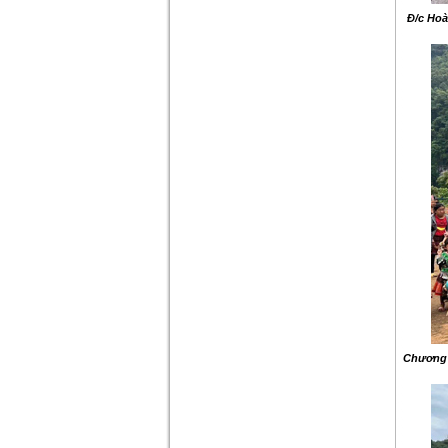
Đ/c Hoà
Chương t