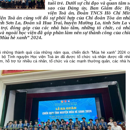
tuổi trẻ. Dưới sự chỉ đạo và quan tâm s
sao của Đảng ủy, Ban Giám đốc H
viện Toà án, Đoàn TNCS Hồ Chí Mi
iện Toà án cùng với đó sự phối hợp của Chi đoàn Tòa án nh
ỉnh Sơn La, Đoàn xã Hua Trai, huyện Mường La, tỉnh Sơn La 
 trợ, đóng góp của các nhà hảo tâm, những tổ chức, cá nh
 và ngoài học viện đã góp phần làm nên sự thành công của chi
“Mùa hè xanh” 2024.
ối những thành quả của những năm qua, chiến dịch “Mùa hè xanh” 2024 c
c bộ Tình nguyện Học viện Toà án đã được tổ chức và nhận được rất nhi
m, hỗ trợ từ nhiều cá nhân, tổ chức và các mạnh thường quân, các nhà h