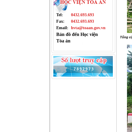
Tel:
0432.693.693
Fax:
0432.693.693
Email:
hvta@toaan.gov.vn
Bản đồ đến Học viện
Tổng cộ
Tòa án
7
8
9
2
9
7
3