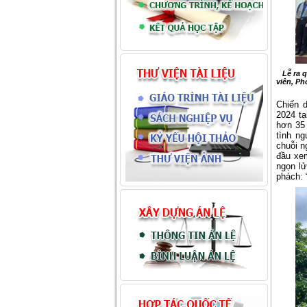
Lễ ra 
viên, Ph
Chiến 
2024 tạ
hơn 35 
tình ng
chuỗi n
đầu xe
ngọn lử
phách: 