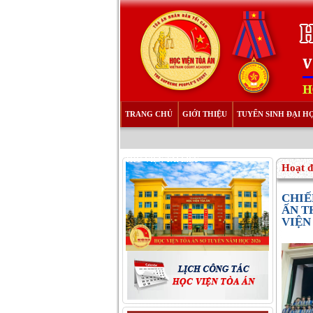
TRANG CHỦ
GIỚI THIỆU
TUYỂN SINH ĐẠI H
THƯ VIỆN TÀI LIỆU
Hoạt đ
CHIẾ
ẤN T
VIỆN