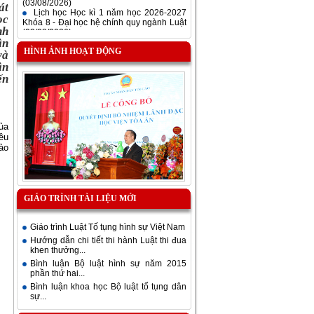
Lịch học Học kì 1 năm học 2026-2027
át
Khóa 8 - Đại học hệ chính quy ngành Luật
ọc
(03/08/2026)
nh
ân
HÌNH ẢNH HOẠT ĐỘNG
và
ân
ến
ủa
ều
ảo
GIÁO TRÌNH TÀI LIỆU MỚI
Giáo trình Luật Tố tụng hình sự Việt Nam
Hướng dẫn chi tiết thi hành Luật thi đua
khen thưởng...
Bình luận Bộ luật hình sự năm 2015
phần thứ hai...
Bình luận khoa học Bộ luật tố tụng dân
sự...