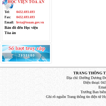
Tel:
0432.693.693
Fax:
0432.693.693
Email:
hvta@toaan.gov.vn
Bản đồ đến Học viện
Tòa án
7
8
9
8
6
8
0
TRANG THÔNG TI
Địa chỉ: Đường Dương Đứ
Điện thoại: 043
Emai
Trưởng Ban biên
Ghi rõ nguồn Trang thông tin điện tử H