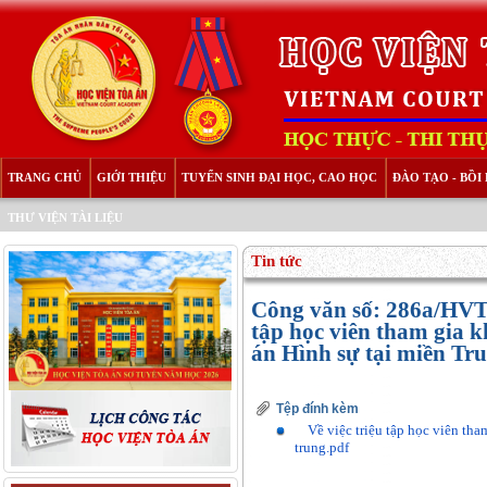
TRANG CHỦ
GIỚI THIỆU
TUYỂN SINH ĐẠI HỌC, CAO HỌC
ĐÀO TẠO - BỒ
THƯ VIỆN TÀI LIỆU
Tin tức
Công văn số: 286a/H
tập học viên tham gia 
án Hình sự tại miền Tr
Tệp đính kèm
Về việc triệu tập học viên tha
trung.pdf