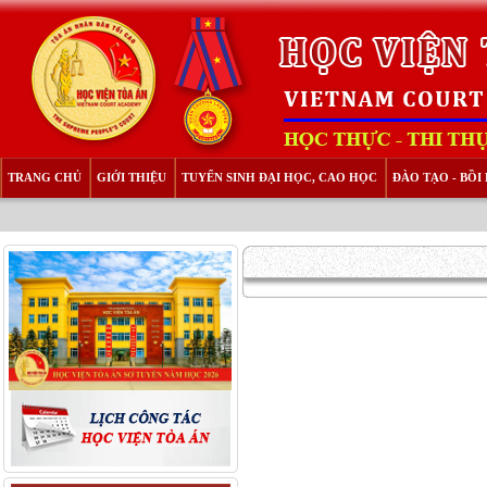
TRANG CHỦ
GIỚI THIỆU
TUYỂN SINH ĐẠI HỌC, CAO HỌC
ĐÀO TẠO - BỒ