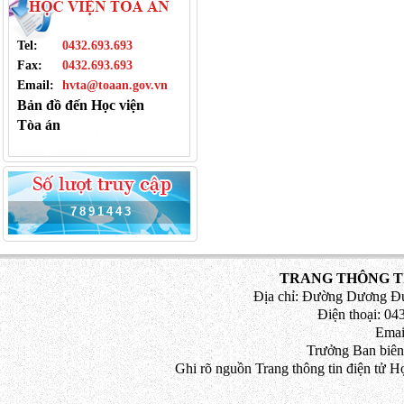
Tel:
0432.693.693
Fax:
0432.693.693
Email:
hvta@toaan.gov.vn
Bản đồ đến Học viện
Tòa án
7
8
9
1
4
4
3
TRANG THÔNG TI
Địa chỉ: Đường Dương Đứ
Điện thoại: 043
Emai
Trưởng Ban biên
Ghi rõ nguồn Trang thông tin điện tử H