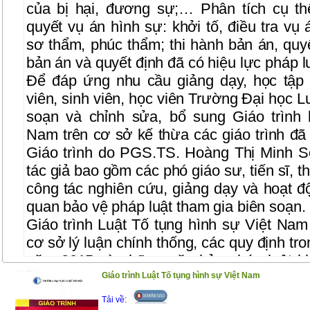
của bị hại, đương sự;… Phân tích cụ thể 
quyết vụ án hình sự: khởi tố, điều tra vụ 
sơ thẩm, phúc thẩm; thi hành bản án, quyế
bản án và quyết định đã có hiệu lực pháp l
Để đáp ứng nhu cầu giảng dạy, học tập
viên, sinh viên, học viên Trường Đại học L
soạn và chỉnh sửa, bổ sung Giáo trình l
Nam trên cơ sở kế thừa các giáo trình đã
Giáo trình do PGS.TS. Hoàng Thị Minh 
tác giả bao gồm các phó giáo sư, tiến sĩ, 
công tác nghiên cứu, giảng dạy và hoạt độ
quan bảo vệ pháp luật tham gia biên soạn.
Giáo trình Luật Tố tụng hình sự Việt Na
cơ sở lý luận chính thống, các quy định tr
năm 2015 và những văn bản pháp luật kh
được ban hành.
/.
Giáo trình Luật Tố tụng hình sự Việt Nam
Tải về: