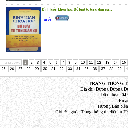
Bình luận khoa học Bộ luật tố tụng dân sự...
Tải về:
Trang trước
1
2
3
4
5
6
7
8
9
10
11
12
13
14
15
25
26
27
28
29
30
31
32
33
34
35
36
37
38
39
4
TRANG THÔNG TI
Địa chỉ: Đường Dương Đứ
Điện thoại: 043
Emai
Trưởng Ban biên
Ghi rõ nguồn Trang thông tin điện tử H