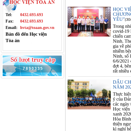
HỌC VI
CHƯƠNG
Tel:
0432.693.693
YÊU”
(30
Fax:
0432.693.693
Trong nhữ
Email:
hvta@toaan.gov.vn
covid-19 l
Bản đồ đến Học viện
chiến cam
Tòa án
Ninh. The
gia về p
nhiễm bện
Ninh, số 
6/6/2021 
đợt 4, bê
7
8
9
0
3
3
5
rất nhiều
DẤU CH
NĂM 20
Thực hiện
ý của Đả
các ngày 
Học viện 
xanh 2020" 
Hòa Bình.
thiện nguy
kì nghỉ h