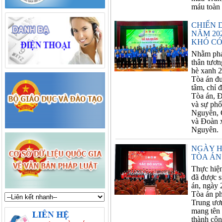
máu toàn
CHIẾN 
NĂM 20
KHÓ CÓ
Nhằm phát
thân tươn
hè xanh 
Tòa án đư
tâm, chỉ 
Tòa án, 
và sự phố
Nguyên, 
và Đoàn 
Nguyên.
NGÀY H
TÒA ÁN”
Thực hiệ
đã được 
án, ngày
Tòa án ph
Trung ươn
mang tên 
thành cô