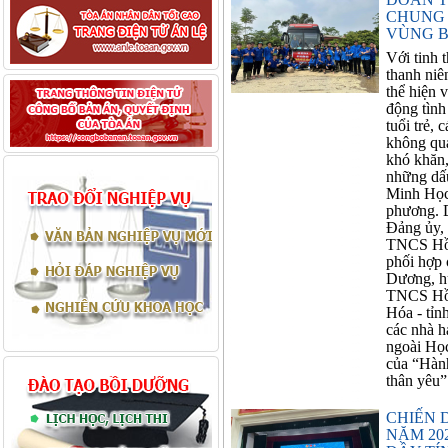
CHUNG 
VÙNG B
Với tinh 
thanh niê
thể hiện 
động tìn
tuổi trẻ,
không quả
khó khăn,
những dấ
Minh Học 
phương. D
Đảng ủy,
TNCS Hồ 
phối hợp
Dương, h
TNCS Hồ 
Hóa - tỉn
các nhà h
ngoài Học
của “Hành
thân yêu”
CHIẾN 
NĂM 20