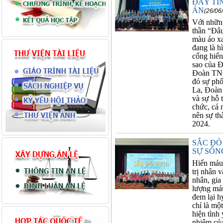
ĐẦY TÍ
ÁN
(26/06
Với những
thần “Đâu
màu áo xa
đang là h
cống hiến
sao của 
Đoàn TNC
đó sự phố
La, Đoàn
và sự hỗ 
chức, cá 
nên sự th
2024.
SẮC ĐỎ
SỰ SỐN
Hiến máu 
trị nhân 
nhân, gia
lượng máu
đem lại h
chỉ là mộ
hiện tình
nhiệm của