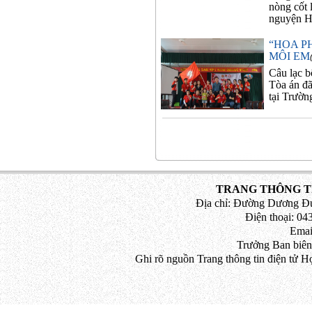
nòng cốt 
nguyện Ho
“HOA P
MÔI EM
Câu lạc 
Tòa án đã
tại Trườ
TRANG THÔNG TI
Địa chỉ: Đường Dương Đứ
Điện thoại: 043
Emai
Trưởng Ban biên
Ghi rõ nguồn Trang thông tin điện tử H