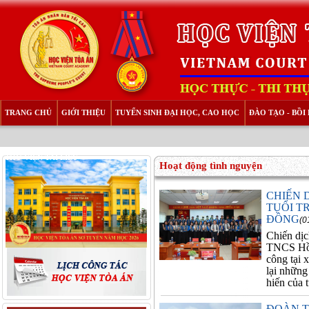
TRANG CHỦ
GIỚI THIỆU
TUYỂN SINH ĐẠI HỌC, CAO HỌC
ĐÀO TẠO - BỒ
THƯ VIỆN TÀI LIỆU
Hoạt động tình nguyện
CHIẾN 
TUỔI T
ĐỒNG
(0
Chiến dị
TNCS Hồ 
công tại 
lại những
hiến của t
ĐOÀN T