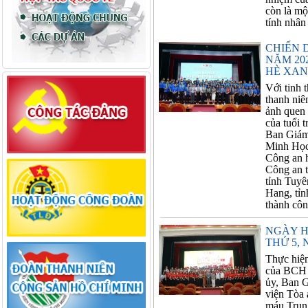
còn là mộ
tính nhân
CHIẾN 
NĂM 20
HÈ XAN
Với tinh 
thanh niê
ảnh quen 
của tuổi 
Ban Giám
Minh Học 
Công an 
Công an 
tỉnh Tuy
Hang, tỉ
thành côn
NGÀY H
THỨ 5, 
Thực hiệ
của BCH 
ủy, Ban 
viện Tòa 
máu Trung