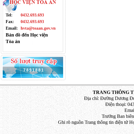
Tel:
0432.693.693
Fax:
0432.693.693
Email:
hvta@toaan.gov.vn
Bản đồ đến Học viện
Tòa án
7
8
9
1
8
8
1
TRANG THÔNG TI
Địa chỉ: Đường Dương Đứ
Điện thoại: 043
Emai
Trưởng Ban biên
Ghi rõ nguồn Trang thông tin điện tử H