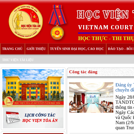
TRANG CHỦ
GIỚI THIỆU
TUYỂN SINH ĐẠI HỌC, CAO HỌC
ĐÀO TẠO - BỒ
THƯ VIỆN TÀI LIỆU
Công tác đảng
Đảng ủy 
chuyên đ
Ngày 28/
TANDTC tổ
thông ti
Ngày Các
và Quốc 
Nam (2/9
quan Trun