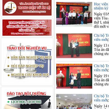
Học viện 
nhiệm kỳ
Ngày 03/9
viện Tòa 
thứ I, nh
đổi mới v
Chi bộ Tr
viên mới
(
Ngày 13 
Tòa án đã
chúng ưu
Chi bộ Tr
viên mới
(
Ngày 19 
Tòa án đã
chúng ưu
Chi bộ Tr
viên mới
(
Ngày 14 