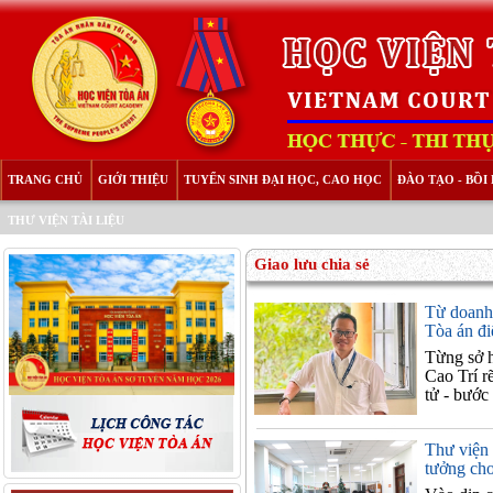
TRANG CHỦ
GIỚI THIỆU
TUYỂN SINH ĐẠI HỌC, CAO HỌC
ĐÀO TẠO - BỒ
THƯ VIỆN TÀI LIỆU
Giao lưu chia sẻ
Từ doanh
Tòa án đi
Từng sở 
Cao Trí r
tử - bước
Thư viện 
tưởng cho