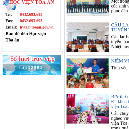
Một trong
của sinh 
phục đến 
Tel:
0432.693.693
Fax:
0432.693.693
CÂU LẠ
Email:
hvta@toaan.gov.vn
TUYỂN 
Bản đồ đến Học viện
Câu lạc b
Tòa án
tuyển thà
Nhiệt huy
NIỀM V
7
8
9
2
0
9
3
Tình yêu 
Bức thư c
Đa khoa 
viện Tòa 
Câu chuy
nghèo vượ
viện Tòa 
trong quá