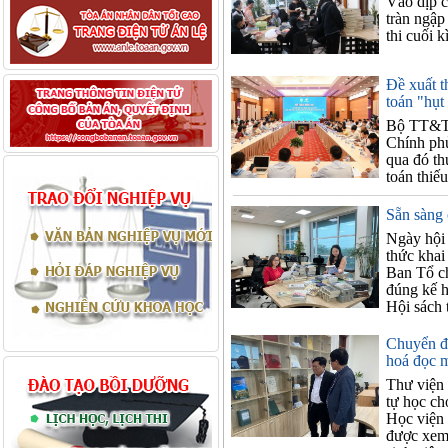
Vào dịp c
tràn ngập
thi cuối 
Đề xuất t
toán "hụt
Bộ TT&TT
Chính phủ
qua đó th
toán thiế
Sẵn sàng
Ngày hội 
thức khai
Ban Tổ ch
đúng kế h
Hội sách 
Chuyển đổ
hoá đọc 
Thư viện 
tự học cho
Học viện 
được xem 