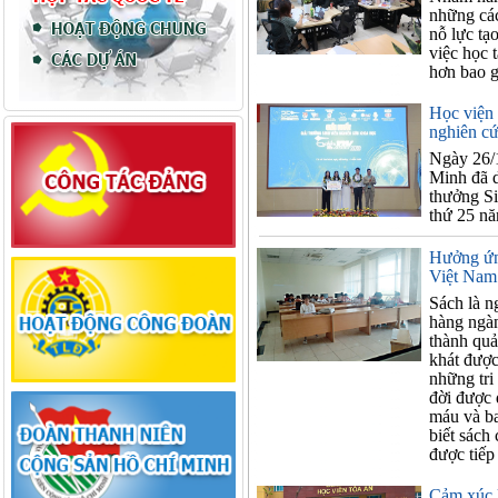
những các
nỗ lực tạ
việc học 
hơn bao g
Học viện 
nghiên c
Ngày 26/1
Minh đã d
thưởng Si
thứ 25 n
Hưởng ứn
Việt Nam
Sách là n
hàng ngàn
thành quả
khát được
những tri
đời được 
máu và ba
biết sách
được tiếp
Cảm xúc 