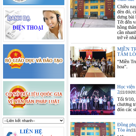
Chiều nay
đèn đỏ, c
dưng bài 
Tết đến v
hồng thắm
cần nhanh
trở về nhà
MIỀN T
TẤM LÒ
“Miền Tru
hoa”.
Học viện 
2
(11/10/20
Tối 9/10,
chương tr
đón các s
Đồng phục
Tòa án
(11