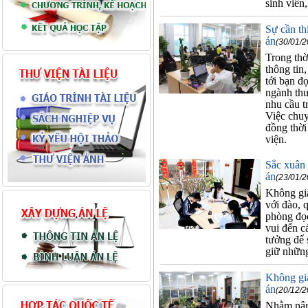
sinh viên,
Sự cần th
án
(30/01/2
Trong thờ
thông tin
tới bạn đ
ngành thư
nhu cầu tr
Việc chuyể
đồng thời
viện.
Sắc xuân 
án
(23/01/2
Không gia
với đào, q
phòng đọc
vui đến c
tưởng để 
giữ những
Không gia
án
(20/12/2
Nhằm nâng