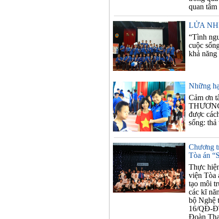
quan tâm 
LỬA NH
“Tình ngu
cuộc sốn
khả năng 
Những hạt
Cảm ơn t
THƯƠNG
được cách
sống: thả
Chương tr
Tòa án 
Thực hiệ
viện Tòa 
tạo môi t
các kĩ năn
bộ Nghệ t
16/QĐ-ĐT
Đoàn Tha