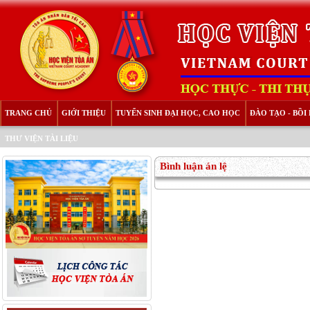
TRANG CHỦ
GIỚI THIỆU
TUYỂN SINH ĐẠI HỌC, CAO HỌC
ĐÀO TẠO - BỒ
THƯ VIỆN TÀI LIỆU
Bình luận án lệ