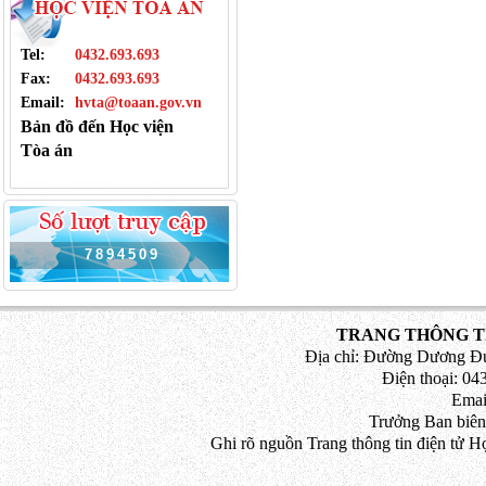
Tel:
0432.693.693
Fax:
0432.693.693
Email:
hvta@toaan.gov.vn
Bản đồ đến Học viện
Tòa án
7
8
9
4
5
0
9
TRANG THÔNG TI
Địa chỉ: Đường Dương Đứ
Điện thoại: 043
Emai
Trưởng Ban biên
Ghi rõ nguồn Trang thông tin điện tử H