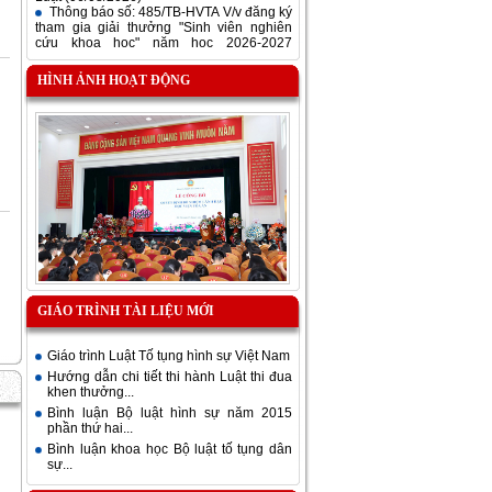
Thông báo số: 485/TB-HVTA V/v đăng ký
tham gia giải thưởng "Sinh viên nghiên
cứu khoa học" năm học 2026-2027
(05/08/2026)
Lịch học Học kì 1 năm học 2026-2027
HÌNH ẢNH HOẠT ĐỘNG
Khóa 9 - Đại học hệ chính quy ngành Luật
(03/08/2026)
Lịch học Học kì 1 năm học 2026-2027
Khóa 8 - Đại học hệ chính quy ngành Luật
(03/08/2026)
GIÁO TRÌNH TÀI LIỆU MỚI
Giáo trình Luật Tố tụng hình sự Việt Nam
Hướng dẫn chi tiết thi hành Luật thi đua
khen thưởng...
Bình luận Bộ luật hình sự năm 2015
phần thứ hai...
Bình luận khoa học Bộ luật tố tụng dân
sự...