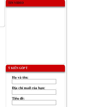
TIN VIDEO
Ý KIẾN GÓP Ý
Họ và tên:
Địa chỉ mail của bạn:
Tiêu đề: