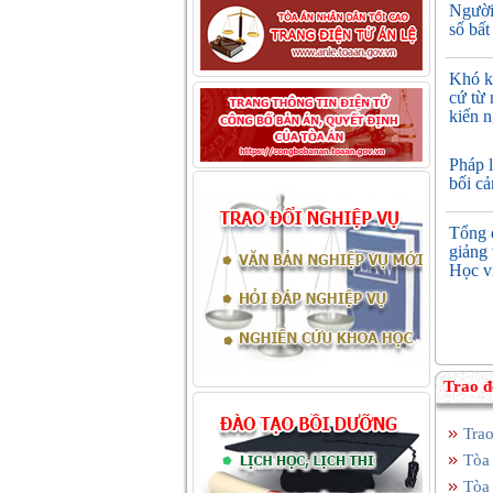
Người 
số bất
Khó k
cứ từ 
kiến n
Pháp l
bối c
Tổng 
giảng 
Học v
Trao đ
Tra
Tòa 
Tòa 