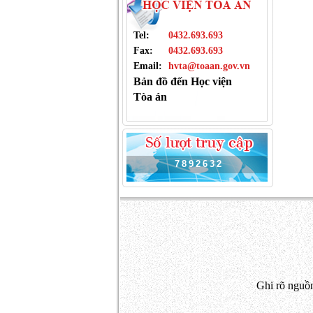
Tel:
0432.693.693
Fax:
0432.693.693
Email:
hvta@toaan.gov.vn
Bản đồ đến Học viện
Tòa án
7
8
9
2
6
3
2
Ghi rõ nguồn