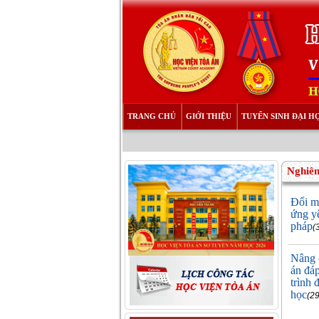
TRANG CHỦ
GIỚI THIỆU
TUYỂN SINH ĐẠI H
Nghiên
Đổi m
ứng yê
pháp
(
Nâng 
án đá
trình 
học
(2