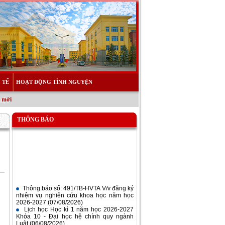
 TẾ
HOẠT ĐỘNG TÌNH NGUYỆN
 mới
LIỆU
THÔNG BÁO
Thông báo số: 491/TB-HVTA V/v đăng ký
nhiệm vụ nghiên cứu khoa học năm học
2026-2027
(07/08/2026)
Lịch học Học kì 1 năm học 2026-2027
Khóa 10 - Đại học hệ chính quy ngành
Luật
(06/08/2026)