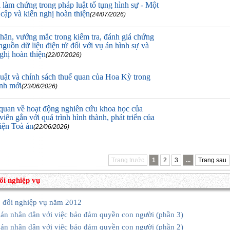
làm chứng trong pháp luật tố tụng hình sự - Một
 cập và kiến nghị hoàn thiện
(24/07/2026)
hăn, vướng mắc trong kiểm tra, đánh giá chứng
nguồn dữ liệu điện tử đối với vụ án hình sự và
ghị hoàn thiện
(22/07/2026)
uật và chính sách thuế quan của Hoa Kỳ trong
ảnh mới
(23/06/2026)
quan về hoạt động nghiên cứu khoa học của
viên gắn với quá trình hình thành, phát triển của
iện Toà án
(22/06/2026)
Trang trước
1
2
3
...
Trang sau
ổi nghiệp vụ
o đổi nghiệp vụ năm 2012
án nhân dân với việc bảo đảm quyền con người (phần 3)
án nhân dân với việc bảo đảm quyền con người (phần 2)