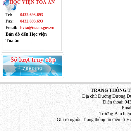
Tel:
0432.693.693
Fax:
0432.693.693
Email:
hvta@toaan.gov.vn
Bản đồ đến Học viện
Tòa án
7
8
9
2
6
9
3
TRANG THÔNG TI
Địa chỉ: Đường Dương Đứ
Điện thoại: 043
Emai
Trưởng Ban biên
Ghi rõ nguồn Trang thông tin điện tử H