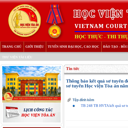
TRANG CHỦ
GIỚI THIỆU
TUYỂN SINH ĐẠI HỌC, CAO HỌC
ĐÀO TẠO - BỒ
THƯ VIỆN TÀI LIỆU
Tin tức
Thông báo kết quả sơ tuyển đố
sơ tuyển Học viện Tòa án nă
Tệp đính kèm
TB 248 TB HVTA kết quả sơ t