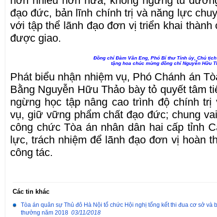
hơn nhiều hơn nữa, không ngừng tu dưỡn
đạo đức, bản lĩnh chính trị và năng lực ch
với tập thể lãnh đạo đơn vị triển khai thành
được giao.
Đồng chí Đàm Văn Eng, Phó Bí thư
Tỉnh ủy, Chủ tịc
tặng hoa chúc mừng đồng chí Nguyễn Hữu T
Phát biểu nhận nhiệm vụ, Phó Chánh án Tò
Bằng Nguyễn Hữu Thảo bày tỏ quyết tâm ti
ngừng học tập nâng cao trình độ chính tr
vụ, giữ vững phẩm chất đạo đức; chung vai
công chức Tòa án nhân dân hai cấp tỉnh 
lực, trách nhiệm để lãnh đạo đơn vị hoàn t
công tác.
Các tin khác
Tòa án quân sự Thủ đô Hà Nội tổ chức Hội nghị tổng kết thi đua cơ sở và
thưởng năm 2018
03/11/2018