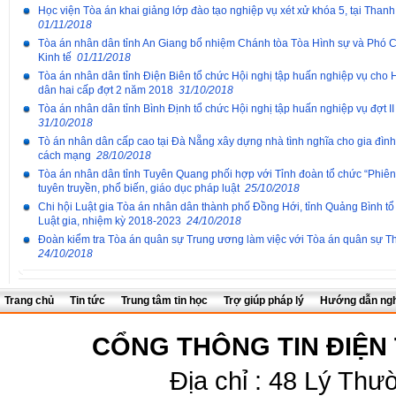
Học viện Tòa án khai giảng lớp đào tạo nghiệp vụ xét xử khóa 5, tại Than
01/11/2018
Tòa án nhân dân tỉnh An Giang bổ nhiệm Chánh tòa Tòa Hình sự và Phó 
Kinh tế
01/11/2018
Tòa án nhân dân tỉnh Điện Biên tổ chức Hội nghị tập huấn nghiệp vụ cho 
dân hai cấp đợt 2 năm 2018
31/10/2018
Tòa án nhân dân tỉnh Bình Định tổ chức Hội nghị tập huấn nghiệp vụ đợt 
31/10/2018
Tò án nhân dân cấp cao tại Đà Nẵng xây dựng nhà tình nghĩa cho gia đình
cách mạng
28/10/2018
Tòa án nhân dân tỉnh Tuyên Quang phối hợp với Tỉnh đoàn tổ chức “Phiên 
tuyên truyền, phổ biến, giáo dục pháp luật
25/10/2018
Chi hội Luật gia Tòa án nhân dân thành phố Đồng Hới, tỉnh Quảng Bình tổ
Luật gia, nhiệm kỳ 2018-2023
24/10/2018
Đoàn kiểm tra Tòa án quân sự Trung ương làm việc với Tòa án quân sự T
24/10/2018
Trang chủ
Tin tức
Trung tâm tin học
Trợ giúp pháp lý
Hướng dẫn ngh
CỔNG THÔNG TIN ĐIỆN
Địa chỉ : 48 Lý Thư