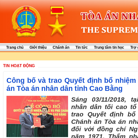
Trang chủ
Giới thiệu
Chánh án
Tin tức
Trung tâm tin học
Trợ 
TIN HOẠT ĐỘNG
Công bố và trao Quyết định bổ nhiệ
án Tòa án nhân dân tỉnh Cao Bằng
Sáng 03/11/2018, t
nhân dân tối cao t
trao Quyết định b
Chánh án Tòa án nh
đối với đồng chí N
năm 1971, Thẩm ph