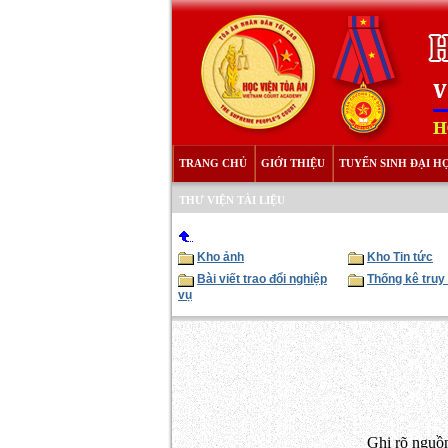
TRANG CHỦ
GIỚI THIỆU
TUYỂN SINH ĐẠI H
THƯ VIỆN TÀI LIỆU
Kho ảnh
Kho Tin tức
Bài viết trao đổi nghiệp
Thống kê truy
vụ
Ghi rõ nguồn