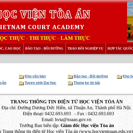
ỌC, CAO HỌC
ĐÀO TẠO - BỒI DƯỠNG
TRAO ĐỔI NGHIỆP VỤ
HỢP TÁC QUỐC
Kho văn bản
Đào tạo - Bồi dưỡng
Kho h
 cập
Tuyen sinh Dai hoc
Thong ke tin bài
TRANG THÔNG TIN ĐIỆN TỬ HỌC VIỆN TÒA ÁN
Địa chỉ: Đường Dương Đức Hiền, xã Thuận An, Thành phố Hà Nội.
Điện thoại: 0432.693.693 - Fax : 0432.693.693
Email: hvta@toaan.gov.vn
Trưởng Ban biên tập:
Giám đốc Học viện Tòa án
 Trang thông tin điện tử Học viện Tòa án (www.hocvientoaan.edu.vn) 