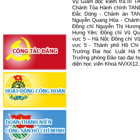
chí Nguyễn Mai Bộ
-
Nguyê
phòng và An ninh của Quốc 
sự Trung ương
;
Đồng chí N
Vụ Giám đốc kiểm tra III
T
Chánh Tòa Hành chính
TAN
Đắc Dũng
-
Chánh án
TA
Nguyễn Quang Hòa
-
Chánh
Đồng chí Nguyễn Thị Hươn
Hưng Yên
; Đồng chí Vũ Q
vực 5 – Hà Nội;
Đồng chí Vũ
vực 5
- T
hành phố Hồ Chí
Trường Đại học Luật Hà N
Trưởng phòng Đào tạo đại họ
diện học viên Khoá NVXX12