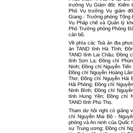
cao:
Đ/c Nguyễn Thị Thanh
TANDTC tại Hà Nội; Đ/c P
Phúc thẩm TANDTC tại Đà
trưởng
Vụ Giám đốc Kiểm tr
Phó Vụ trưởng Vụ giám đố
Giang - Trưởng phòng Tổng kế
Vụ Pháp chế và Quản lý kho
Phó Trưởng phòng Phòng Đào
cán bộ.
Về phía các Toà án địa phư
án TAND tỉnh Hà Tĩnh; Đồ
TAND tỉnh Lai Châu; Đồng 
tỉnh Sơn La; Đồng chí Phù
Ninh; Đồng chí Nguyễn Tiến 
Đồng chí Nguyễn Hoàng Lâm
Thơ; Đồng chí Nguyễn Hải 
Hải Phòng; Đồng chí Nguyễn
Ninh Bình;
Đồng chí Nguyễn
tỉnh Hưng Yên;
Đồng chí 
TAND tỉnh Phú Thọ.
Tham dự hội nghị có
giảng v