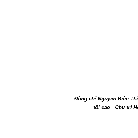
các tỉnh và các chuyên gia,
tạo nghiệp vụ xét xử tại H
khung mà ban tổ chức đã dự 
Đồng chí Nguyễn Biên Th
tối cao - Chủ trì 