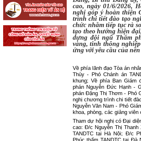
ý hoàn thiện Chương t
tiết đào tạo nghiệp vụ
nhằm tiếp tục rà soát, 
theo hướng hiện đại, 
dựng đội ngũ Thẩm phá
vàng, tinh thông nghiệp
ứng với yêu cầu của nền
Về phía lãnh đạo Tòa án nhâ
Thùy - Phó Chánh án TAND
khung; Về phía Ban Giám 
phán Nguyễn Đức Hạnh - G
phán Đặng Thị Thơm - Phó 
nghị
chương trình chi tiết đ
Nguyễn Văn Nam - Phó Giám
khoa, phòng, các giảng viên 
Tham dự hội nghị có
Đ
ại diệ