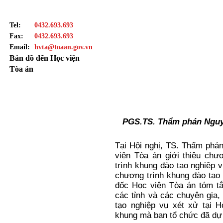
Tel:
0432.693.693
Fax:
0432.693.693
Email:
hvta@toaan.gov.vn
Bản đồ đến Học viện
Tòa án
7
8
9
9
0
6
7
PGS.TS. Thẩm phán Nguy
Tại Hội nghị,
TS. Thẩm phán
viện Tòa án
giới thiệu chư
trình khung đào tạo nghiệp 
chương trình khung đào tạo
đốc Học viện Tòa án tóm tắ