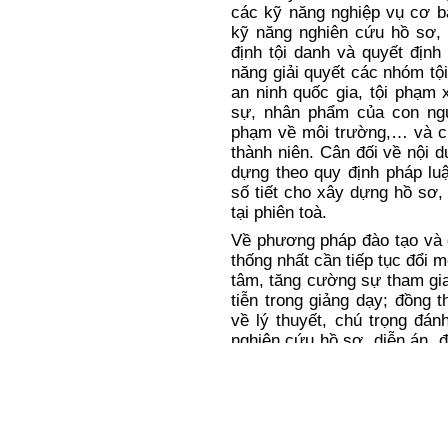
kiến thức cơ bản cho Thẩm 
sản có đào tạo nhưng nên đ
toà chuyên biệt. Về nội dun
các kỹ năng nghiệp vụ cơ bả
kỹ năng nghiên cứu hồ sơ,
định tội danh và quyết định
năng giải quyết các nhóm t
an ninh quốc gia, tội phạm
sự, nhân phẩm của con ng
phạm về môi trường,… và ch
thành niên. Cân đối về nội d
dựng theo quy định pháp luậ
số tiết cho xây dựng hồ sơ, 
tại phiên toà.
Về phương pháp đào tạo và đ
thống nhất cần tiếp tục đổi 
tâm, tăng cường sự tham gi
tiễn trong giảng dạy; đồng 
về lý thuyết, chú trọng đán
nghiên cứu hồ sơ, diễn án, đ
thực tiễn.