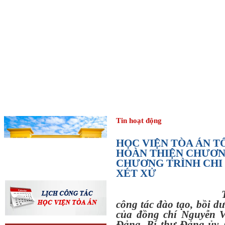
TRANG CHỦ
GIỚI THIỆU
TUYỂN SINH ĐẠI HỌC, CAO HỌC
ĐÀO TẠO - BỒ
THƯ VIỆN TÀI LIỆU
Tin hoạt động
HỌC VIỆN TÒA ÁN T
HOÀN THIỆN CHƯƠN
CHƯƠNG TRÌNH CHI 
XÉT XỬ