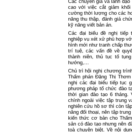
06 tháng phù hợp với ý kiến
học, chủ trương này nhận đ
có Toà án đề nghị vẫn giữ n
Các chuyên gia và lãnh đạo 
cao với việc cắt giảm khối 
cường thời lượng cho các ho
năng thu thập, đánh giá chứ
kỹ năng viết bản án.
Các đại biểu đề nghị tiếp 
nghiệp vụ xét xử phù hợp với
hình mới như tranh chấp thư
trí tuệ, các vấn đề về quy
thành niên, thủ tục tố tụn
hướng,…
Chủ trì hội nghị
chương trình
Thẩm phán Đặng Thị Thơm 
nghị
các đại biểu tiếp tục 
phương pháp tổ chức đào tạo
thời gian đào tạo 6 tháng.
chính ngoài việc tập trung 
nghiên cứu hồ sơ thì còn tậ
năng đối thoại, nên tập trun