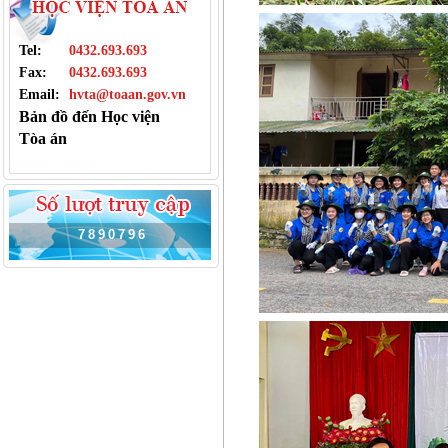
Tel:
0432.693.693
Fax:
0432.693.693
Email:
hvta@toaan.gov.vn
Bản đồ đến Học viện
Tòa án
7
8
9
0
7
9
6