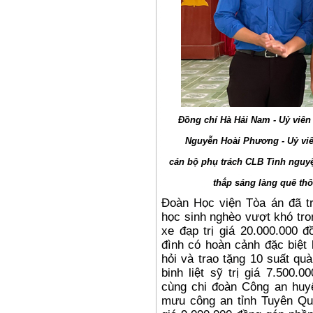
Đồng
chí
Hà Hải Nam - Uỷ viê
Nguyễn Hoài Phương
- Uỷ v
cán bộ phụ trách CLB Tình nguyệ
thắp sáng làng quê th
Đoàn Học viện Tòa án đã t
học sinh nghèo vượt khó tron
xe đạp trị giá 20.000.000 đ
đình có hoàn cảnh đặc biệt 
hỏi và trao tặng 10 suất qu
binh liệt sỹ trị giá 7.500
cùng chi đoàn Công an hu
mưu công an tỉnh Tuyên Qua