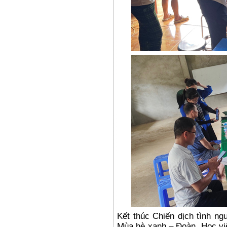
Kết thúc Chiến dịch tình n
Mùa
hè x
anh – Đoàn Học việ