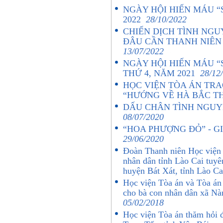
NGÀY HỘI HIẾN MÁU “
2022
28/10/2022
CHIẾN DỊCH TÌNH NGU
ĐÂU CẦN THANH NIÊN
13/07/2022
NGÀY HỘI HIẾN MÁU “
THỨ 4, NĂM 2021
28/12
HỌC VIỆN TÒA ÁN TR
“HƯỚNG VỀ HÀ BẮC T
DẤU CHÂN TÌNH NGUY
08/07/2020
“HOA PHƯỢNG ĐỎ” - G
29/06/2020
Đoàn Thanh niên Học viện 
nhân dân tỉnh Lào Cai tuyê
huyện Bát Xát, tỉnh Lào C
Học viện Tòa án và Tòa án 
cho bà con nhân dân xã N
05/02/2018
Học viện Tòa án thăm hỏi 