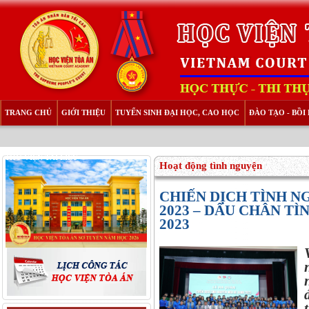
TRANG CHỦ
GIỚI THIỆU
TUYỂN SINH ĐẠI HỌC, CAO HỌC
ĐÀO TẠO - BỒ
THƯ VIỆN TÀI LIỆU
Hoạt động tình nguyện
CHIẾN DỊCH TÌNH 
2023 – DẤU CHÂN T
2023