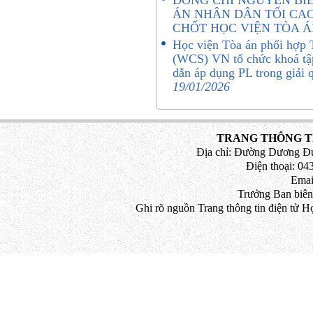
ĐỒNG CHÍ NGUYỄN BIÊ
ÁN NHÂN DÂN TỐI CAO
CHỐT HỌC VIỆN TÒA 
Học viện Tòa án phối hợp 
(WCS) VN tổ chức khoá tậ
dẫn áp dụng PL trong giải
19/01/2026
TRANG THÔNG TI
Địa chỉ: Đường Dương Đứ
Điện thoại: 043
Emai
Trưởng Ban biên
Ghi rõ nguồn Trang thông tin điện tử H