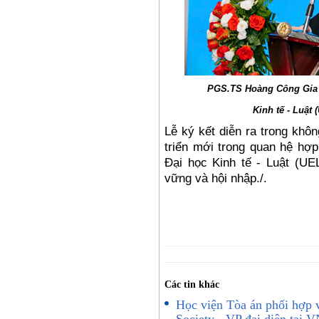
PGS.TS Hoàng Công Gia 
Kinh tế
- Lu
ật 
Lễ ký kế
t di
ễn ra trong khôn
triển mới trong quan hệ hợ
Đại học Kinh tế
- Lu
ật (UE
vững và hội nhập./.
Các tin khác
Học viện Tòa án phối hợp 