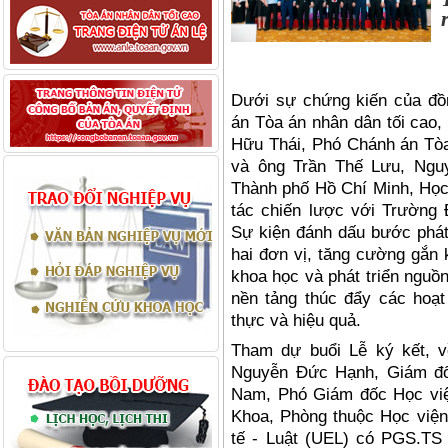
Dưới sự chứng kiến của đồ
án Tòa án nhâ
n d
ân tối cao,
Hữu Thái, Phó Chánh án Tò
và ông Trần Thế Lưu, Ngu
Thành phố Hồ Chí Minh, Học 
tác chiến lược vớ
i Tr
ường 
Sự kiện đánh dấu bước phát 
hai đơn vị, tăng cường gắn 
khoa học và phát triển nguồ
nền tảng thúc đẩy các hoạt
thực và hiệ
u qu
ả.
Tham dự buổi Lễ ký kết, v
Nguyễn Đức Hạnh,
Gi
ám đố
Nam, Phó
Gi
ám đốc Học vi
Khoa, Phòng thuộc Học viện
tế
- Lu
ật (UEL)
có PGS.TS H