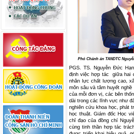
Phó Chánh án TANDTC Nguyễn B
PGS. TS. Nguyễn Đức Hạ
định việc hợp tác
giữa hai
nhân lực chấ
t l
ượng cao, xâ
môn sâu và tâm huyết nghề 
của mỗi đơn vị, các bên thốn
dài trong các lĩnh vực như đà
nghiên cứu khoa học, phát t
học thuật. Giám đốc Học việ
chỉ đạ
o c
ủa đồng chí Nguyễ
c
ù
ng tinh thần hợp tác trá
được triển khai hiệ
u qu
ả, g