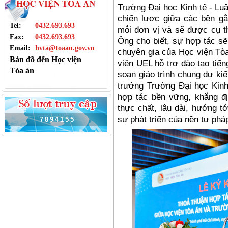
Trường Đại học Kinh tế
- Lu
chiến lược giữ
a c
ác bên gắ
Tel:
0432.693.693
mỗi đơn vị và sẽ được cụ t
Fax:
0432.693.693
Ông cho biế
t, s
ự hợp tác sẽ
Email:
hvta@toaan.gov.vn
chuyên gia của Học viện Tòa
Bản đồ đến Học viện
viê
n UEL h
ỗ trợ đào tạ
o ti
ến
Tòa án
soạn giáo trình chung dự ki
trưởng Trường Đại học Kin
hợp tác bền vững, khẳng đị
thực chấ
t, l
âu dài, hướng t
sự phát triển của nền tư phá
7
8
9
4
1
5
5