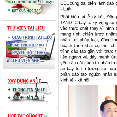
UEL c
ù
ng đạ
i di
ện l
ã
nh đạ
o 
- Lu
ật
.
Phát biểu tại lễ ký kết, Đồn
TANDTC bày tỏ kỳ vọng sự g
vào thực chất thay vì hình 
mang tính chiến lược nhằm
nhân lực pháp luật, đồng t
hoạch triển khai cụ thể
, ch
trình đào tạo gắn với thực 
liên ngành và đẩy mạnh ứn
yê
u c
ầ
u c
ả
i c
ách tư pháp tr
án bày tỏ tin tưởng sự hợp 
phần đào tạo nguồn nhân l
kinh tế - xã hộ
i.