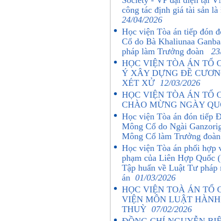
Society - VP đại diện tại 
công tác định giá tài sản
24/04/2026
Học viện Tòa án tiếp đón 
Cổ do Bà Khaliunaa Ganbaa
pháp làm Trưởng đoàn
23
HỌC VIỆN TÒA ÁN TỔ 
Ý XÂY DỰNG ĐỀ CƯƠNG
XÉT XỬ
12/03/2026
HỌC VIỆN TÒA ÁN TỔ 
CHÀO MỪNG NGÀY QUỐ
Học viện Tòa án đón tiếp Đ
Mông Cổ do Ngài Ganzorig
Mông Cổ làm Trưởng đoàn
Học viện Tòa án phối hợp 
phạm của Liên Hợp Quốc (
Tập huấn về Luật Tư pháp 
án
01/03/2026
HỌC VIỆN TOÀ ÁN TỔ
VIỆN MÔN LUẬT HÀNH 
THUỲ
07/02/2026