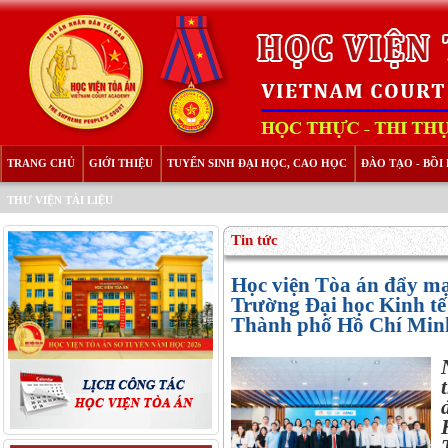
TRANG CHỦ
GIỚI THIỆU
TUYỂN SINH ĐẠI HỌC, CAO HỌC
ĐÀO TẠO - BỒ
THƯ VIỆN TÀI LIỆU
Tin tức
Học viện Tòa án đẩy mạ
Trường Đại học Kinh tế 
Thành phố Hồ Chí Min