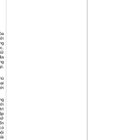
òa
ới
ng
c,
iữ
ịa
ng
p,
hù
ại
ới
ng
với
trí
tập
mở
ến
có
ội
ải