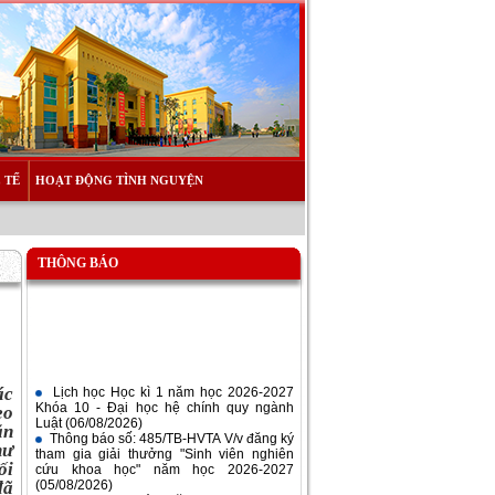
 TẾ
HOẠT ĐỘNG TÌNH NGUYỆN
THÔNG BÁO
Lịch học Học kì 1 năm học 2026-2027
Khóa 10 - Đại học hệ chính quy ngành
ác
Luật
(06/08/2026)
eo
Thông báo số: 485/TB-HVTA V/v đăng ký
ăn
tham gia giải thưởng "Sinh viên nghiên
hư
cứu khoa học" năm học 2026-2027
ối
(05/08/2026)
Lịch học Học kì 1 năm học 2026-2027
đã