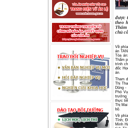
được 
theo 
Thẩm p
chủ cô
Về phía
án TAN
Tòa án
Thẩm p
trình c
đốc Họ
án.
Tham d
Thị Th
Dũng -
Phó Vụ
trưởng 
thực ti
Thị Mai
bộ.
Về phí
Tĩnh; 
Minh H