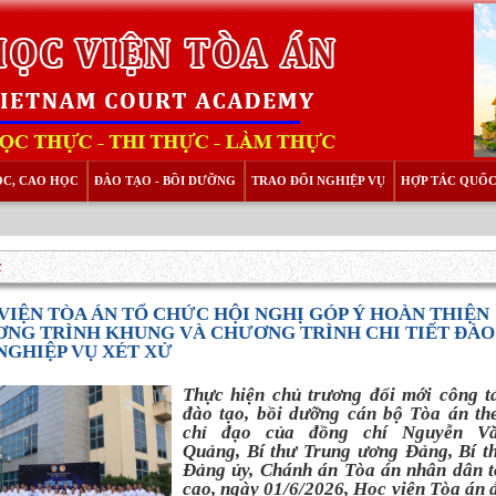
ỌC, CAO HỌC
ĐÀO TẠO - BỒI DƯỠNG
TRAO ĐỔI NGHIỆP VỤ
HỢP TÁC QUỐC
c
VIỆN TÒA ÁN TỔ CHỨC HỘI NGHỊ GÓP Ý HOÀN THIỆN
NG TRÌNH KHUNG VÀ CHƯƠNG TRÌNH CHI TIẾT ĐÀO
NGHIỆP VỤ XÉT XỬ
Thực hiện chủ trương đổi mới công t
đào tạo, bồi dưỡng cán bộ Tòa án th
chỉ đạo của đồng chí Nguyễn V
Quảng, Bí thư Trung ương Đảng, Bí t
Đảng ủy, Chánh án Tòa án nhân dân t
cao, ngày 01/6/2026, Học viện Tòa án 