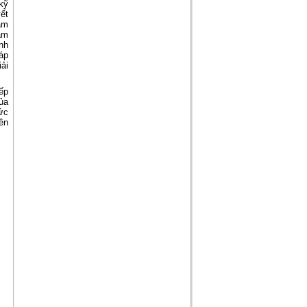
kỹ
yết
âm
ạm
nh
háp
iải
ếp
ủa
ức
ên