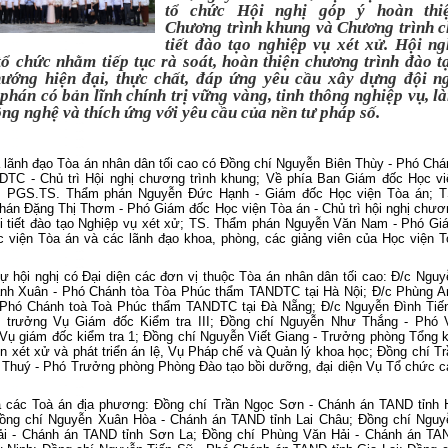
tổ chức Hội nghị góp ý hoàn thi
Chương trình khung và Chương trình c
tiết đào tạo nghiệp vụ xét xử. Hội ng
tổ chức nhằm tiếp tục rà soát, hoàn thiện chương trình đào t
hướng hiện đại, thực chất, đáp ứng yêu cầu xây dựng đội n
hán có bản lĩnh chính trị vững vàng, tinh thông nghiệp vụ, l
ng nghệ và thích ứng với yêu cầu của nền tư pháp số.
 lãnh đạo Tòa án nhân dân tối cao có Đồng chí Nguyễn Biên Thùy - Phó Chá
DTC - Chủ trì Hội nghị chương trình khung; Về phía Ban Giám đốc Học vi
: PGS.TS. Thẩm phán Nguyễn Đức Hạnh - Giám đốc Học viện Tòa án; T
hán Đặng Thị Thơm - Phó Giám đốc Học viện Tòa án -
Chủ trì hội nghị
chươ
hi tiết đào tạo Nghiệp vụ xét xử; TS. Thẩm phán Nguyễn Văn Nam - Phó Gi
c viện Tòa án và
các lãnh đạo khoa, phòng, các giảng viên của Học viện T
ự hội nghị có
Đ
ại diện các đơn vị thuộc Tòa án nhân dân tối cao:
Đ/c Nguy
anh Xuân
-
Phó Chánh tòa
Tòa Phúc thẩm TANDTC tại Hà Nội; Đ/c Phùng A
 Phó Chánh toà Toà Phúc thẩm TANDTC tại Đà Nẵng;
Đ/c
Nguyễn Đình Tiến
 trưởng
Vụ Giám đốc Kiểm tra III
; Đồng chí Nguyễn Như Thắng - Phó 
Vụ giám đốc kiểm tra 1; Đồng chí Nguyễn Viết Giang - Trưởng phòng Tổng k
ễn xét xử và phát triển án lệ, Vụ Pháp chế và Quản lý khoa học; Đồng chí Tr
 Thuý - Phó Trưởng phòng Phòng Đào tạo bồi dưỡng, đại diện Vụ Tổ chức c
a các Toà án địa phương: Đồng chí Trần Ngọc Sơn - Chánh án TAND tỉnh 
Đồng chí Nguyễn Xuân Hòa - Chánh án TAND tỉnh Lai Châu; Đồng chí Nguy
ải - Chánh án TAND tỉnh Sơn La; Đồng chí Phùng Văn Hải - Chánh án TA