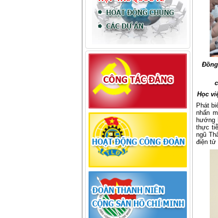
Đồng 
c
Học vi
Phát b
nhấn m
hướng l
thực ti
ngũ Thẩ
điện tử