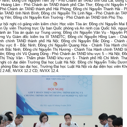
y Ninh; Đồng chí Nguyễn Tiến Sỹ - Phó Chánh án TAND tỉnh Gia Lai; Đồng c
 Hoàng Lâm - Phó Chánh án TAND thành phố Cần Thơ; Đồng chí Nguyễn H
 Phó Chánh án TAND thành phố Hải Phòng; Đồng chí Nguyễn Thanh Hải - P
án TAND tỉnh Ninh Bình;
Đồng chí Nguyễn Thị Linh Nga
-
Phó Chánh án TA
ng Yên;
Đồng chí Nguyễn Kim Trường
-
Phó Chánh án TAND tỉnh Phú Thọ.
 hội nghị có
giảng viên kiêm chức Học viện Tòa án:
Đồng chí Nguyễn Mai 
n Ủy viên Thường trực Ủy ban Quốc phòng và An ninh của Quốc hội, nguy
ánh án Tòa án quân sự Trung ương
;
Đồng chí Nguyễn Văn Vụ
-
Nguyên P
ởng Vụ Giám đốc kiểm tra III
TANDTC;
Đồng chí Nguyễn Hồng Lam
-
Chá
nh chính
TAND
thành phố Hà Nội
;
Đồng chí Nguyễn Đắc Dũng
-
Chánh 
khu vực 8
-
Bắc Ninh
;
Đồng chí Nguyễn Quang Hòa
-
Chánh Tòa Hành chí
ỉnh Bắc Ninh
;
Đồng chí Nguyễn Thị Hương
-
Chánh Tòa Hành chính
TAND
t
ên
; Đồng chí Vũ Quang Dũng - Phó Chánh án TAND
khu vực 5 – Hà Nội;
Đồ
 Thị Thúy Vân
-
Thẩm phán
TAND
khu vực 5
- T
hành phố Hồ Chí Minh.
Th
nghị có
đại diện Trường Đại học Luật Hà Nội: Đồng chí Nguyễn Triều Dươn
phòng Đào tạo đại học, Trường Đại học Luật Hà Nội và đại diện học viên Kh
.2 AB, NVXX 12.2 CD, NVXX 12.4.