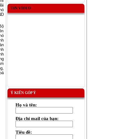
hí
ải
TIN VIDEO
hó
ND
Bộ
ên
hó
nh
án
nh
ỉnh
ng
am
g,
oá
Ý KIẾN GÓP Ý
Họ và tên:
Địa chỉ mail của bạn:
Tiêu đề: