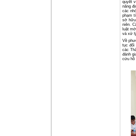
quyết v
năng đị
các nh
phạm t
sở hữu,
niên. C
luật mớ
và xử l
Về phươ
tục đổ
các Thẩ
đánh gi
cứu hồ 