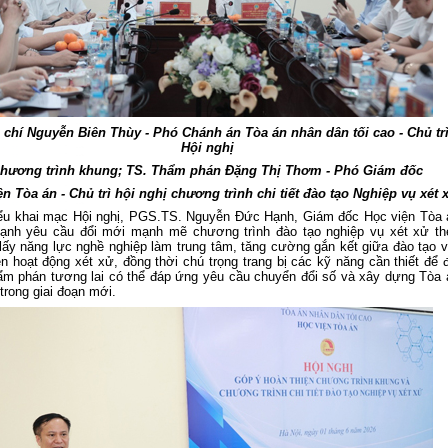
chí Nguyễn Biên Thùy - Phó Chánh án Tòa án nhân dân tối cao - Chủ tr
Hội nghị
hương trình khung; TS. Thẩm phán Đặng Thị Thơm - Phó Giám đốc
ện Tòa án -
Chủ trì hội nghị
chương trình chi tiết đào tạo Nghiệp vụ xét 
iểu khai mạc Hội nghị, PGS.TS. Nguyễn Đức Hạnh, Giám đốc Học viện Tòa 
ạnh yêu cầu đổi mới mạnh mẽ chương trình đào tạo nghiệp vụ xét xử th
ấy năng lực nghề nghiệp làm trung tâm, tăng cường gắn kết giữa đào tạo v
ễn hoạt động xét xử, đồng thời chú trọng trang bị các kỹ năng cần thiết để 
m phán tương lai có thể đáp ứng yêu cầu chuyển đổi số và xây dựng Tòa 
 trong giai đoạn mới.