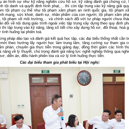
ụ án hình sự như kỹ năng nghiên cứu hồ sơ, kỹ năng đánh giá chứng cứ, 
nh tội danh và quyết định hình phạt,… thì còn tập trung vào kỹ năng giải qu
óm tội phạm cụ thể như tội phạm xâm phạm an ninh quốc gia, tội phạm x
ính mạng, sức khoẻ, danh sự, nhân phẩm của con người, tội phạm xâm ph
 tội phạm về môi trường,… và chính sách đối với tư pháp người chưa thà
ân đối về nội dung giáo trình ngoài việc tập trung xây dựng theo quy định p
i thì tập trung vào kỹ năng, tăng số tiết cho xây dựng hồ sơ, đối thoại, hoà g
ý tình huống tại phiên toà.
ng pháp đào tạo và đánh giá kết quả học tập, các đại biểu thống nhất cần ti
i mới theo hướng lấy người học làm trung tâm, tăng cường sự tham gia c
m phán, chuyên gia thực tiễn trong giảng dạy; đồng thời giảm các hình th
á nặng về lý thuyết, chú trọng đánh giá năng lực nghề nghiệp thông qua nghi
sơ, diễn án, điều hành phiên tòa và xử lý tình huống thực tiễn.
Các đại biểu tham gia phát biểu tại Hội nghị: