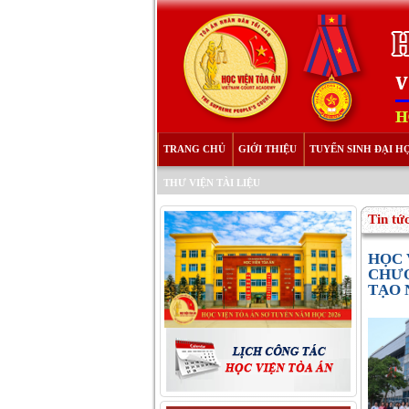
TRANG CHỦ
GIỚI THIỆU
TUYỂN SINH ĐẠI H
THƯ VIỆN TÀI LIỆU
Tin tứ
HỌC 
CHƯƠ
TẠO 