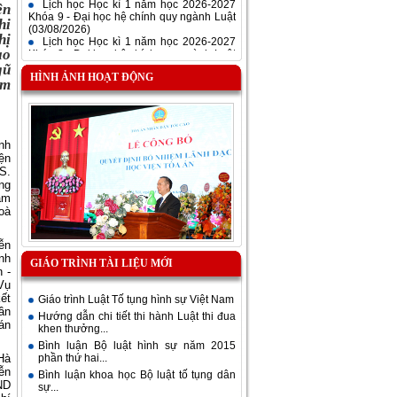
Khóa 9 - Đại học hệ chính quy ngành Luật
ện
(03/08/2026)
hi
Lịch học Học kì 1 năm học 2026-2027
hị
Khóa 8 - Đại học hệ chính quy ngành Luật
(03/08/2026)
ạo
Thông báo số: 478/TB-HVTA V/v gia hạn
gũ
thời gian nhận hồ sơ tuyển sinh đào tạo
HÌNH ẢNH HOẠT ĐỘNG
àm
trình độ thạc sĩ khóa 3 năm 2026 ngành
Luật (Định hướng ứng dụng)
(31/07/2026)
nh
ện
S.
ng
ám
oà
ễn
nh
GIÁO TRÌNH TÀI LIỆU MỚI
 -
Vụ
ết
Giáo trình Luật Tố tụng hình sự Việt Nam
ần
Hướng dẫn chi tiết thi hành Luật thi đua
án
khen thưởng...
Bình luận Bộ luật hình sự năm 2015
Hà
phần thứ hai...
ễn
Bình luận khoa học Bộ luật tố tụng dân
ND
sự...