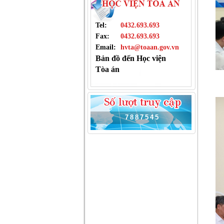
Tel:
0432.693.693
Fax:
0432.693.693
Email:
hvta@toaan.gov.vn
Bản đồ đến Học viện
Tòa án
7
8
8
7
5
4
5