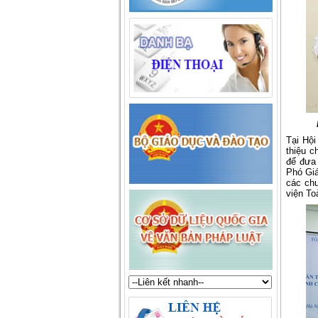
Tại Hội
thiệu c
để đưa 
Phó Giá
các chu
viện To