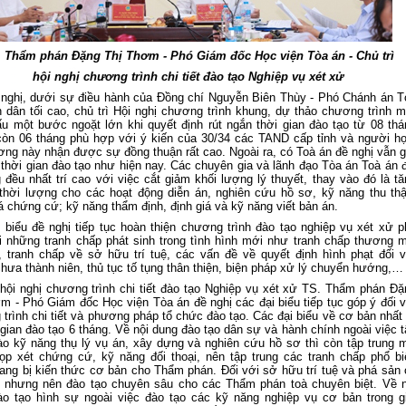
. Thẩm phán Đặng Thị Thơm - Phó Giám đốc Học viện Tòa án -
Chủ trì
hội nghị chương trình chi tiết đào tạo Nghiệp vụ xét xử
 nghị, dưới sự điều hành của
Đồng chí Nguyễn Biên Thùy - Phó Chánh án T
 dân tối cao, chủ trì Hội nghị chương trình khung
, dự thảo chương trình m
u một bước ngoặt lớn khi quyết định rút ngắn thời gian đào tạo từ 08 thá
òn 06 tháng phù hợp với ý kiến của 30/34 các TAND cấp tỉnh và người họ
ơng này nhận được sự đồng thuận rất cao. Ngoài ra, có Toà án đề nghị vẫn g
thời gian đào tạo như hiện nay. Các chuyên gia và lãnh đạo Tòa án Toà án đ
đều nhất trí cao với việc cắt giảm khối lượng lý thuyết, thay vào đó là tă
hời lượng cho các hoạt động diễn án, nghiên cứu hồ sơ, kỹ năng thu thậ
á chứng cứ; kỹ năng thẩm định, định giá và kỹ năng viết bản án.
 biểu đề nghị tiếp tục hoàn thiện chương trình đào tạo nghiệp vụ xét xử p
 những tranh chấp phát sinh trong tình hình mới như tranh chấp thương m
, tranh chấp về sở hữu trí tuệ, các vấn đề về quyết định hình phạt đối v
hưa thành niên, thủ tục tố tụng thân thiện, biện pháp xử lý chuyển hướng,…
 hội nghị
chương trình chi tiết đào tạo Nghiệp vụ xét xử TS. Thẩm phán Đặ
ơm - Phó Giám đốc Học viện Tòa án
đề nghị
các đại biểu tiếp tục góp ý đối 
trình chi tiết và phương pháp tổ chức đào tạo. Các đại biểu về cơ bản nhất 
 gian đào tạo 6 tháng. Về nội dung đào tạo dân sự và hành chính ngoài việc 
ào kỹ năng thụ lý vụ án, xây dựng và nghiên cứu hồ sơ thì còn tập trung 
ọp xét chứng cứ, kỹ năng đối thoại, nên tập trung các tranh chấp phổ bi
ang bị kiến thức cơ bản cho Thẩm phán. Đối với sở hữu trí tuệ và phá sản 
o nhưng nên đào tạo chuyên sâu cho các Thẩm phán toà chuyên biệt. Về n
o tạo hình sự ngoài việc đào tạo các kỹ năng nghiệp vụ cơ bản trong gi