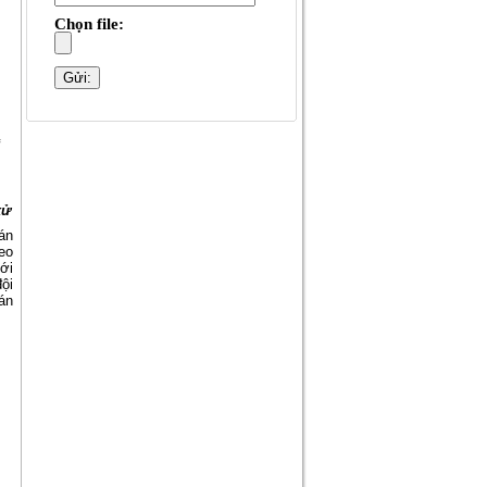
Chọn file:
ì
xử
án
eo
ới
đội
án