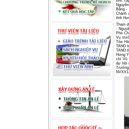
tỉnh Tâ
Nguyễn
Bằng -
Chánh 
tỉnh Hư
Tham dự
-
Nguyê
Phó Ch
Vụ trư
Tòa Hà
TAND
TAND
t
Hưng Y
chí Vũ
dự hội 
Trưởng 
NVXX12