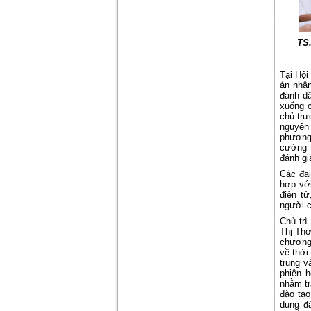
TS
Tại Hội
án nhân
đánh dấ
xuống c
chủ trư
nguyên 
phương 
cường t
đánh gi
Các đại
hợp với
điện tử
người c
Chủ trì
Thị Th
chương 
về thời
trung v
phiên h
nhằm tr
đào tạ
dung đà