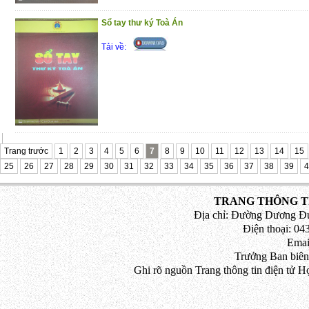
đồng trong hoạt động kinh doanh
Sổ tay thư ký Toà Án
Phần 4 : Pháp luật về giải quyết tranh ch
Tải về:
Trân trọng giới thiệu đến bạn đọc!
(29/10/2020)
Trang trước
1
2
3
4
5
6
7
8
9
10
11
12
13
14
15
25
26
27
28
29
30
31
32
33
34
35
36
37
38
39
4
TRANG THÔNG TI
Địa chỉ: Đường Dương Đứ
Điện thoại: 043
Emai
Trưởng Ban biên
Ghi rõ nguồn Trang thông tin điện tử H