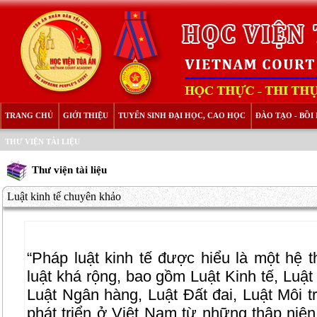
TRANG CHỦ
GIỚI THIỆU
TUYỂN SINH ĐẠI HỌC, CAO HỌC
ĐÀO TẠO - BỒ
THƯ VIỆN TÀI LIỆU
Thư viện tài liệu
Luật kinh tế chuyên khảo
“Pháp luật kinh tế được hiểu là một hệ 
luật khá rộng, bao gồm Luật Kinh tế, Luật
Luật Ngân hàng, Luật Đất đai, Luật Môi 
phát triển ở Việt Nam từ những thập niên 