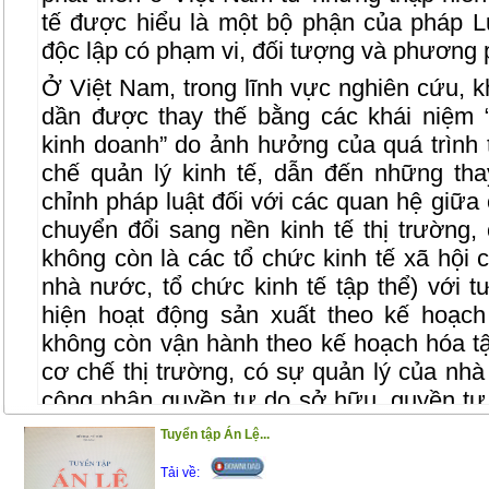
tế được hiểu là một bộ phận của pháp Lu
độc lập có phạm vi, đối tượng và phương p
Ở Việt Nam, trong lĩnh vực nghiên cứu, kh
dần được thay thế bằng các khái niệm 
kinh doanh” do ảnh hưởng của quá trình t
chế quản lý kinh tế, dẫn đến những tha
chỉnh pháp luật đối với các quan hệ giữa 
chuyển đổi sang nền kinh tế thị trường,
không còn là các tổ chức kinh tế xã hội c
nhà nước, tổ chức kinh tế tập thể) với t
hiện hoạt động sản xuất theo kế hoạch
không còn vận hành theo kế hoạch hóa tậ
cơ chế thị trường, có sự quản lý của nhà
công nhận quyền tự do sở hữu, quyền tự 
chịu nhiều tác động tất yếu của quá trình
Tuyển tập Án Lệ...
Những thay đổi này dẫn đến yêu cầu đổi
Tải về:
Kinh tế, theo đó, khái niệm “Luật Kinh tế”