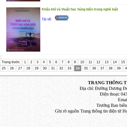
đồng trong hoạt động kinh doanh
Khẩu khí và thuật học hùng biện trong nghề luật
Phần 4 : Pháp luật về giải quyết tranh ch
Tải về:
Trân trọng giới thiệu đến bạn đọc!
(29/10/2020)
Trang trước
1
2
3
4
5
6
7
8
9
10
11
12
13
14
15
25
26
27
28
29
30
31
32
33
34
35
36
37
38
39
4
TRANG THÔNG TI
Địa chỉ: Đường Dương Đứ
Điện thoại: 043
Emai
Trưởng Ban biên
Ghi rõ nguồn Trang thông tin điện tử H