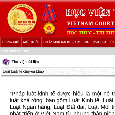
TRANG CHỦ
GIỚI THIỆU
TUYỂN SINH ĐẠI HỌC, CAO HỌC
ĐÀO TẠO - BỒ
THƯ VIỆN TÀI LIỆU
Thư viện tài liệu
Luật kinh tế chuyên khảo
“Pháp luật kinh tế được hiểu là một hệ 
luật khá rộng, bao gồm Luật Kinh tế, Luật
Luật Ngân hàng, Luật Đất đai, Luật Môi 
phát triển ở Việt Nam từ những thập niên 