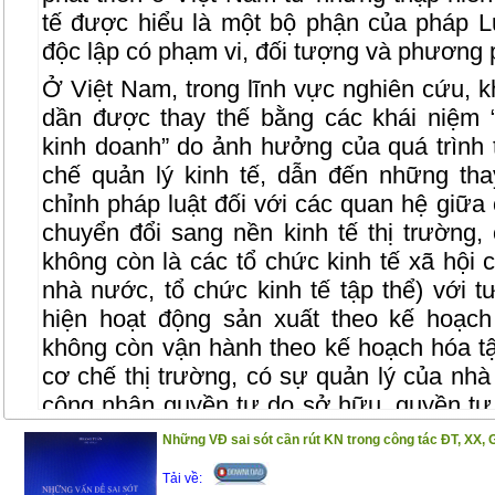
tế được hiểu là một bộ phận của pháp Lu
độc lập có phạm vi, đối tượng và phương p
Ở Việt Nam, trong lĩnh vực nghiên cứu, kh
dần được thay thế bằng các khái niệm 
kinh doanh” do ảnh hưởng của quá trình t
chế quản lý kinh tế, dẫn đến những tha
chỉnh pháp luật đối với các quan hệ giữa 
chuyển đổi sang nền kinh tế thị trường,
không còn là các tổ chức kinh tế xã hội c
nhà nước, tổ chức kinh tế tập thể) với t
hiện hoạt động sản xuất theo kế hoạch
không còn vận hành theo kế hoạch hóa tậ
cơ chế thị trường, có sự quản lý của nhà
công nhận quyền tự do sở hữu, quyền tự 
chịu nhiều tác động tất yếu của quá trình
Những VĐ sai sót cần rút KN trong công tác ĐT, XX, 
Những thay đổi này dẫn đến yêu cầu đổi
Tải về:
Kinh tế, theo đó, khái niệm “Luật Kinh tế”