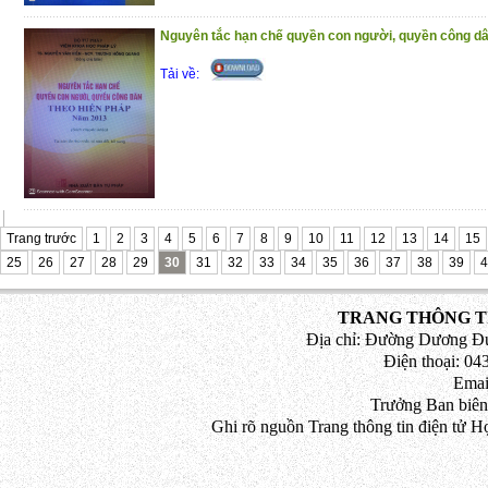
đồng trong hoạt động kinh doanh
Nguyên tắc hạn chế quyền con người, quyền công dâ
Phần 4 : Pháp luật về giải quyết tranh ch
Tải về:
Trân trọng giới thiệu đến bạn đọc!
(29/10/2020)
Trang trước
1
2
3
4
5
6
7
8
9
10
11
12
13
14
15
25
26
27
28
29
30
31
32
33
34
35
36
37
38
39
4
TRANG THÔNG TI
Địa chỉ: Đường Dương Đứ
Điện thoại: 043
Emai
Trưởng Ban biên
Ghi rõ nguồn Trang thông tin điện tử H