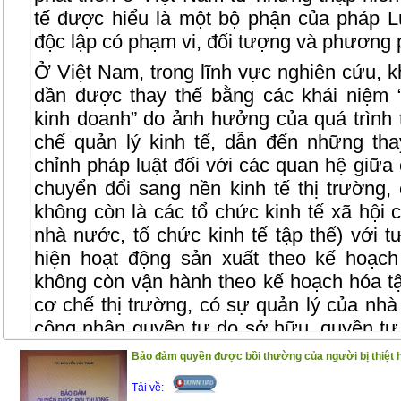
tế được hiểu là một bộ phận của pháp Lu
độc lập có phạm vi, đối tượng và phương p
Ở Việt Nam, trong lĩnh vực nghiên cứu, kh
dần được thay thế bằng các khái niệm 
kinh doanh” do ảnh hưởng của quá trình t
chế quản lý kinh tế, dẫn đến những tha
chỉnh pháp luật đối với các quan hệ giữa 
chuyển đổi sang nền kinh tế thị trường,
không còn là các tổ chức kinh tế xã hội c
nhà nước, tổ chức kinh tế tập thể) với t
hiện hoạt động sản xuất theo kế hoạch
không còn vận hành theo kế hoạch hóa tậ
cơ chế thị trường, có sự quản lý của nhà
công nhận quyền tự do sở hữu, quyền tự 
chịu nhiều tác động tất yếu của quá trình
Bảo đảm quyền được bồi thường của người bị thiệt 
Những thay đổi này dẫn đến yêu cầu đổi
Tải về:
Kinh tế, theo đó, khái niệm “Luật Kinh tế”