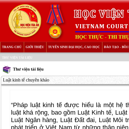
TRANG CHỦ
GIỚI THIỆU
TUYỂN SINH ĐẠI HỌC, CAO HỌC
ĐÀO TẠO - BỒ
THƯ VIỆN TÀI LIỆU
Thư viện tài liệu
Luật kinh tế chuyên khảo
“Pháp luật kinh tế được hiểu là một hệ 
luật khá rộng, bao gồm Luật Kinh tế, Luật
Luật Ngân hàng, Luật Đất đai, Luật Môi 
phát triển ở Việt Nam từ những thập niên 