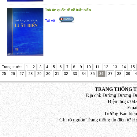
đồng trong hoạt động kinh doanh
Toà án quốc tế về luật biển
Phần 4 : Pháp luật về giải quyết tranh ch
Tải về:
Trân trọng giới thiệu đến bạn đọc!
(29/10/2020)
Trang trước
1
2
3
4
5
6
7
8
9
10
11
12
13
14
15
25
26
27
28
29
30
31
32
33
34
35
36
37
38
39
4
TRANG THÔNG TI
Địa chỉ: Đường Dương Đứ
Điện thoại: 043
Emai
Trưởng Ban biên
Ghi rõ nguồn Trang thông tin điện tử H