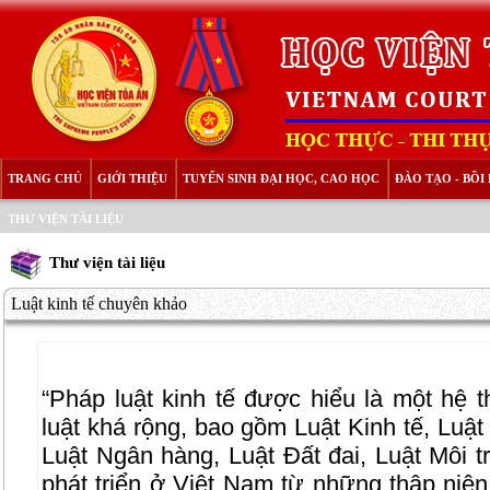
TRANG CHỦ
GIỚI THIỆU
TUYỂN SINH ĐẠI HỌC, CAO HỌC
ĐÀO TẠO - BỒ
THƯ VIỆN TÀI LIỆU
Thư viện tài liệu
Luật kinh tế chuyên khảo
“Pháp luật kinh tế được hiểu là một hệ 
luật khá rộng, bao gồm Luật Kinh tế, Luật
Luật Ngân hàng, Luật Đất đai, Luật Môi 
phát triển ở Việt Nam từ những thập niên 