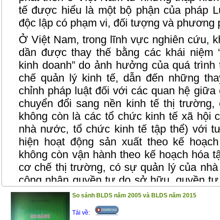
tế được hiểu là một bộ phận của pháp Lu
độc lập có phạm vi, đối tượng và phương p
Ở Việt Nam, trong lĩnh vực nghiên cứu, kh
dần được thay thế bằng các khái niệm 
kinh doanh” do ảnh hưởng của quá trình t
chế quản lý kinh tế, dẫn đến những tha
chỉnh pháp luật đối với các quan hệ giữa 
chuyển đổi sang nền kinh tế thị trường,
không còn là các tổ chức kinh tế xã hội c
nhà nước, tổ chức kinh tế tập thể) với t
hiện hoạt động sản xuất theo kế hoạch
không còn vận hành theo kế hoạch hóa tậ
cơ chế thị trường, có sự quản lý của nhà
công nhận quyền tự do sở hữu, quyền tự 
chịu nhiều tác động tất yếu của quá trình
So sánh BLDS năm 2005 và BLDS năm 2015
Những thay đổi này dẫn đến yêu cầu đổi
Tải về:
Kinh tế, theo đó, khái niệm “Luật Kinh tế”