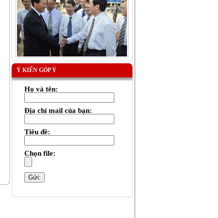
Ý KIẾN GÓP Ý
Họ và tên:
Địa chỉ mail của bạn:
Tiêu đề:
Chọn file: