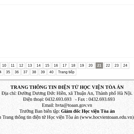
10
11
12
13
14
15
16
17
18
19
20
21
22
23
24
4
35
36
37
38
39
40
Trang tiếp
TRANG THÔNG TIN ĐIỆN TỬ HỌC VIỆN TÒA ÁN
Địa chỉ: Đường Dương Đức Hiền, xã Thuận An, Thành phố Hà Nội.
Điện thoại: 0432.693.693 - Fax : 0432.693.693
Email: hvta@toaan.gov.vn
Trưởng Ban biên tập:
Giám đốc Học viện Tòa án
 Trang thông tin điện tử Học viện Tòa án (www.hocvientoaan.edu.vn) 