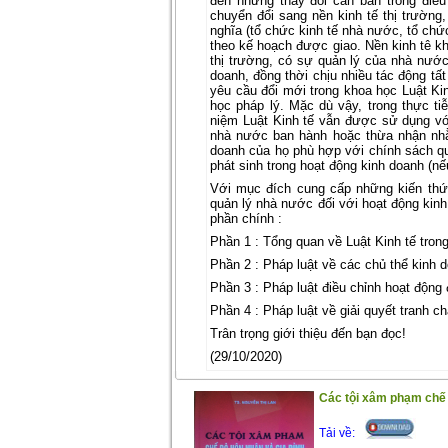
đến những thay đổi căn bản trong điều
chuyển đổi sang nền kinh tế thị trường,
nghĩa (tổ chức kinh tế nhà nước, tổ chức
theo kế hoạch được giao. Nền kinh tê k
thị trường, có sự quản lý của nhà nướ
doanh, đồng thời chịu nhiều tác động tất
yêu cầu đổi mới trong khoa học Luật Kin
học pháp lý. Mặc dù vậy, trong thực ti
niệm Luật Kinh tế vẫn được sử dụng với
nhà nước ban hành hoặc thừa nhận nhằm
doanh của họ phù hợp với chính sách quả
phát sinh trong hoạt động kinh doanh (nếu
Với mục đích cung cấp những kiến thức
quản lý nhà nước đối với hoạt động kinh
phần chính :
Phần 1 : Tổng quan về Luật Kinh tế trong
Phần 2 : Pháp luật về các chủ thể kinh d
Phần 3 : Pháp luật điều chỉnh hoạt động
Phần 4 : Pháp luật về giải quyết tranh c
Trân trọng giới thiệu đến bạn đọc!
(29/10/2020)
Các tội xâm phạm chế đ
Tải về: