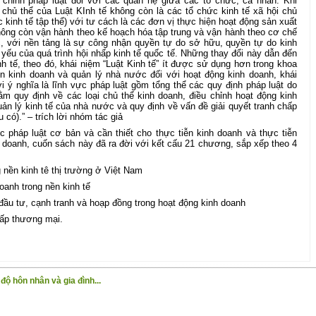
 chỉnh pháp luật đối với các quan hệ giữa các tổ chức, cá nhân. Khi
 chủ thể của Luật KInh tế không còn là các tổ chức kinh tế xã hội chủ
 kinh tế tập thể) với tư cách là các đơn vị thực hiện hoạt động sản xuất
hông còn vận hành theo kế hoạch hóa tập trung và vận hành theo cơ chế
c, với nền tảng là sự công nhận quyền tự do sở hữu, quyền tự do kinh
 yếu của quá trình hội nhấp kinh tế quốc tế. Những thay đổi này dẫn đến
h tế, theo đó, khái niệm “Luật Kinh tế” ít được sử dụng hơn trong khoa
ễn kinh doanh và quản lý nhà nước đối với hoạt động kinh doanh, khái
 ý nghĩa là lĩnh vực pháp luật gồm tổng thể các quy định pháp luật do
 quy định về các loại chủ thể kinh doanh, điều chỉnh hoạt động kinh
n lý kinh tế của nhà nước và quy định về vấn đề giải quyết tranh chấp
 có).” – trích lời nhóm tác giả
 pháp luật cơ bản và cần thiết cho thực tiễn kinh doanh và thực tiễn
 doanh, cuốn sách này đã ra đời với kết cấu 21 chương, sắp xếp theo 4
 nền kinh tê thị trường ở Việt Nam
oanh trong nền kinh tế
 đầu tư, cạnh tranh và hoạp đồng trong hoạt động kinh doanh
hấp thương mại.
ộ hôn nhân và gia đình...