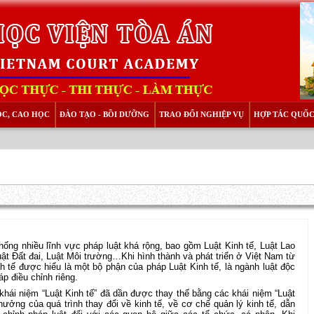
ỌC, CAO HỌC
ĐÀO TẠO - BỒI DƯỠNG
TRAO ĐỔI NGHIỆP VỤ
HỢP TÁC QUỐC
thống nhiều lĩnh vực pháp luật khá rộng, bao gồm Luật Kinh tế, Luật Lao
uật Đất đai, Luật Môi trường…Khi hình thành và phát triển ở Việt Nam từ
nh tế được hiểu là một bộ phận của pháp Luật Kinh tế, là ngành luật độc
p điều chỉnh riêng.
khái niệm “Luật Kinh tế” đã dần được thay thế bằng các khái niệm “Luật
ưởng của quá trình thay đổi về kinh tế, về cơ chế quản lý kinh tế, dẫn