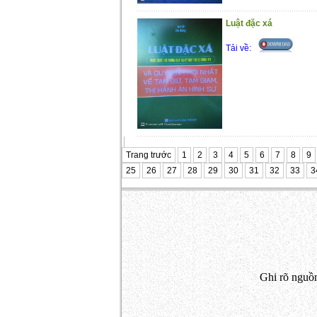
Luật đặc xá
Tải về:
Trang trước
1
2
3
4
5
6
7
8
9
25
26
27
28
29
30
31
32
33
3
Ghi rõ nguồn