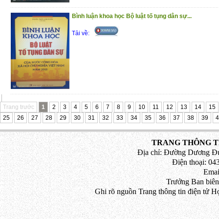
Bình luận khoa học Bộ luật tố tụng dân sự...
Tải về:
Trang trước
1
2
3
4
5
6
7
8
9
10
11
12
13
14
15
25
26
27
28
29
30
31
32
33
34
35
36
37
38
39
4
TRANG THÔNG TI
Địa chỉ: Đường Dương Đứ
Điện thoại: 043
Emai
Trưởng Ban biên
Ghi rõ nguồn Trang thông tin điện tử H