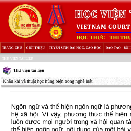
TRANG CHỦ
GIỚI THIỆU
TUYỂN SINH ĐẠI HỌC, CAO HỌC
ĐÀO TẠO - BỒ
THƯ VIỆN TÀI LIỆU
Thư viện tài liệu
Khẩu khí và thuật học hùng biện trong nghề luật
Ngôn ngữ và thể hiện ngôn ngữ là phương 
hệ xã hội. Vì vậy, phương thức thể hiện 
luôn được mọi người trong xã hội quan t
thể hiện ngôn ngữ, nội dung của một bài vi