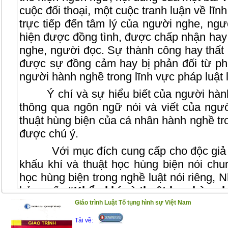
cuộc đối thoại, một cuộc tranh luận về lĩ
trực tiếp đến tâm lý của người nghe, ngư
hiện được đồng tình, được chấp nhận hay 
nghe, người đọc. Sự thành công hay thất 
được sự đồng cảm hay bị phản đối từ ph
người hành nghề trong lĩnh vực pháp luật 
Ý chí và sự hiểu biết của người hàn
thông qua ngôn ngữ nói và viết của ngườ
thuật hùng biện của cá nhân hành nghề tro
được chú ý.
Với mục đích cung cấp cho độc giả 
khẩu khí và thuật học hùng biện nói chu
học hùng biện trong nghề luật nói riêng, 
bản cuốn
“Khẩu khí và thuật học hùng b
PGS.TS. Phùng Trung Tập- Giảng viên ca
Giáo trình Luật Tố tụng hình sự Việt Nam
Luật Hà Nội, người có nhiều năm kinh ngh
Tải về: