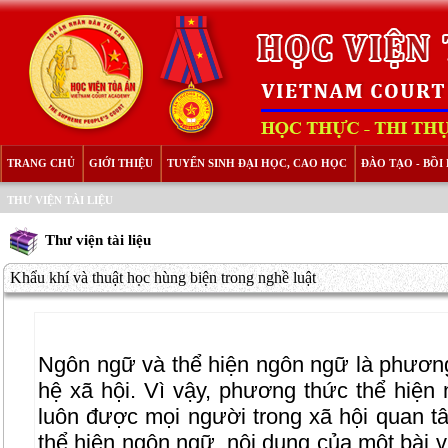
TRANG CHỦ
GIỚI THIỆU
TUYỂN SINH ĐẠI HỌC, CAO HỌC
ĐÀO TẠO - BỒ
THƯ VIỆN TÀI LIỆU
Thư viện tài liệu
Khẩu khí và thuật học hùng biện trong nghề luật
Ngôn ngữ và thể hiện ngôn ngữ là phương 
hệ xã hội. Vì vậy, phương thức thể hiện 
luôn được mọi người trong xã hội quan t
thể hiện ngôn ngữ, nội dung của một bài vi