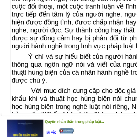
cuộc đối thoại, một cuộc tranh luận về lĩ
trực tiếp đến tâm lý của người nghe, ngư
hiện được đồng tình, được chấp nhận hay 
nghe, người đọc. Sự thành công hay thất 
được sự đồng cảm hay bị phản đối từ ph
người hành nghề trong lĩnh vực pháp luật 
Ý chí và sự hiểu biết của người hàn
thông qua ngôn ngữ nói và viết của ngườ
thuật hùng biện của cá nhân hành nghề tro
được chú ý.
Với mục đích cung cấp cho độc giả 
khẩu khí và thuật học hùng biện nói chu
học hùng biện trong nghề luật nói riêng, 
bản cuốn
“Khẩu khí và thuật học hùng b
PGS.TS. Phùng Trung Tập- Giảng viên ca
Quyền nhân thân trong pháp luật...
Luật Hà Nội, người có nhiều năm kinh ngh
Tải về: