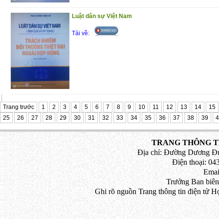
Luật dân sự Việt Nam
Tải về:
Trang trước
1
2
3
4
5
6
7
8
9
10
11
12
13
14
15
25
26
27
28
29
30
31
32
33
34
35
36
37
38
39
4
TRANG THÔNG TI
Địa chỉ: Đường Dương Đứ
Điện thoại: 043
Emai
Trưởng Ban biên
Ghi rõ nguồn Trang thông tin điện tử H