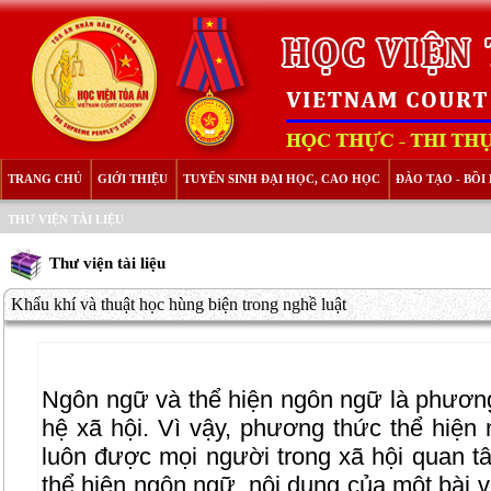
TRANG CHỦ
GIỚI THIỆU
TUYỂN SINH ĐẠI HỌC, CAO HỌC
ĐÀO TẠO - BỒ
THƯ VIỆN TÀI LIỆU
Thư viện tài liệu
Khẩu khí và thuật học hùng biện trong nghề luật
Ngôn ngữ và thể hiện ngôn ngữ là phương 
hệ xã hội. Vì vậy, phương thức thể hiện 
luôn được mọi người trong xã hội quan t
thể hiện ngôn ngữ, nội dung của một bài vi