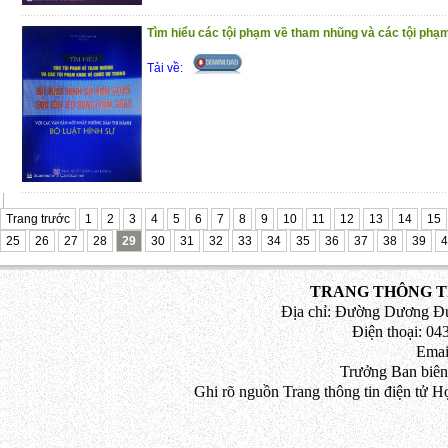
Tìm hiểu các tội phạm về tham nhũng và các tội phạm
Tải về:
Trang trước
1
2
3
4
5
6
7
8
9
10
11
12
13
14
15
25
26
27
28
29
30
31
32
33
34
35
36
37
38
39
4
TRANG THÔNG TI
Địa chỉ: Đường Dương Đứ
Điện thoại: 043
Emai
Trưởng Ban biên
Ghi rõ nguồn Trang thông tin điện tử H