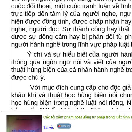
cuộc đối thoại, một cuộc tranh luận về lĩ
trực tiếp đến tâm lý của người nghe, ngư
hiện được đồng tình, được chấp nhận hay 
nghe, người đọc. Sự thành công hay thất 
được sự đồng cảm hay bị phản đối từ ph
người hành nghề trong lĩnh vực pháp luật 
Ý chí và sự hiểu biết của người hàn
thông qua ngôn ngữ nói và viết của ngườ
thuật hùng biện của cá nhân hành nghề tro
được chú ý.
Với mục đích cung cấp cho độc giả 
khẩu khí và thuật học hùng biện nói chu
học hùng biện trong nghề luật nói riêng, 
bản cuốn
“Khẩu khí và thuật học hùng b
PGS.TS. Phùng Trung Tập- Giảng viên ca
Các tội xâm phạm hoạt động tư pháp trong luật hình
Luật Hà Nội, người có nhiều năm kinh ngh
Tải về: