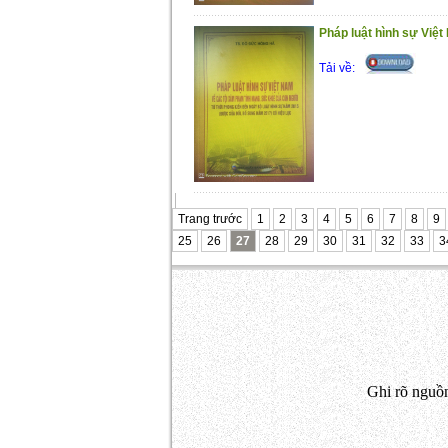
Pháp luật hình sự Việt
Tải về:
Trang trước
1
2
3
4
5
6
7
8
9
25
26
27
28
29
30
31
32
33
3
Ghi rõ nguồn