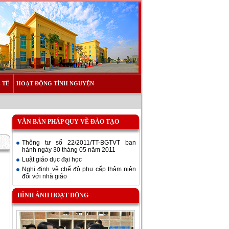
 TẾ
HOẠT ĐỘNG TÌNH NGUYỆN
VĂN BẢN PHÁP QUY VỀ ĐÀO TẠO
Thông tư số 22/2011/TT-BGTVT ban
hành ngày 30 tháng 05 năm 2011
Luật giáo dục đại học
Nghị định về chế độ phụ cấp thâm niên
đối với nhà giáo
HÌNH ẢNH HOẠT ĐỘNG