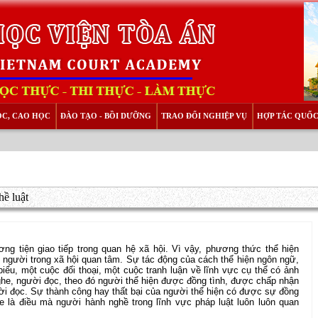
ỌC, CAO HỌC
ĐÀO TẠO - BỒI DƯỠNG
TRAO ĐỔI NGHIỆP VỤ
HỢP TÁC QUỐC
hề luật
ng tiện giao tiếp trong quan hệ xã hội. Vì vậy, phương thức thể hiện
 người trong xã hội quan tâm. Sự tác động của cách thể hiện ngôn ngữ,
biểu, một cuộc đối thoại, một cuộc tranh luận về lĩnh vực cụ thể có ảnh
ghe, người đọc, theo đó người thể hiện được đồng tình, được chấp nhận
ời đọc. Sự thành công hay thất bại của người thể hiện có được sự đồng
e là điều mà người hành nghề trong lĩnh vực pháp luật luôn luôn quan