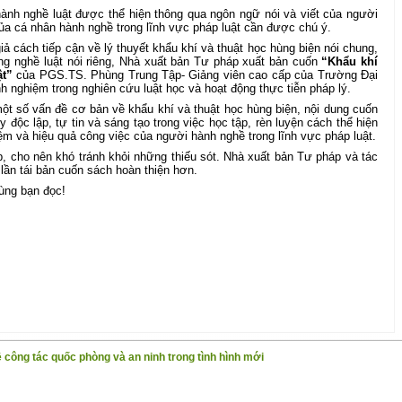
hành nghề luật được thể hiện thông qua ngôn ngữ nói và viết của người
của cá nhân hành nghề trong lĩnh vực pháp luật cần được chú ý.
ả cách tiếp cận về lý thuyết khẩu khí và thuật học hùng biện nói chung,
ong nghề luật nói riêng, Nhà xuất bản Tư pháp xuất bản cuốn
“Khẩu khí
ật”
của PGS.TS. Phùng Trung Tập- Giảng viên cao cấp của Trường Đại
h nghiệm trong nghiên cứu luật học và hoạt động thực tiễn pháp lý.
ột số vấn đề cơ bản về khẩu khí và thuật học hùng biện, nội dung cuốn
độc lập, tự tin và sáng tạo trong việc học tập, rèn luyện cách thể hiện
iệm và hiệu quả công việc của người hành nghề trong lĩnh vực pháp luật.
, cho nên khó tránh khỏi những thiếu sót. Nhà xuất bản Tư pháp và tác
lần tái bản cuốn sách hoàn thiện hơn.
cùng bạn đọc!
 công tác quốc phòng và an ninh trong tình hình mới