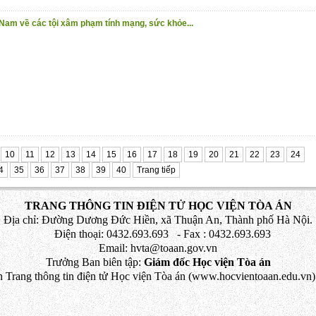
 Nam về các tội xâm phạm tính mạng, sức khỏe...
10
11
12
13
14
15
16
17
18
19
20
21
22
23
24
4
35
36
37
38
39
40
Trang tiếp
TRANG THÔNG TIN ĐIỆN TỬ HỌC VIỆN TÒA ÁN
Địa chỉ: Đường Dương Đức Hiền, xã Thuận An, Thành phố Hà Nội.
Điện thoại: 0432.693.693 - Fax : 0432.693.693
Email: hvta@toaan.gov.vn
Trưởng Ban biên tập:
Giám đốc Học viện Tòa án
 Trang thông tin điện tử Học viện Tòa án (www.hocvientoaan.edu.vn) 