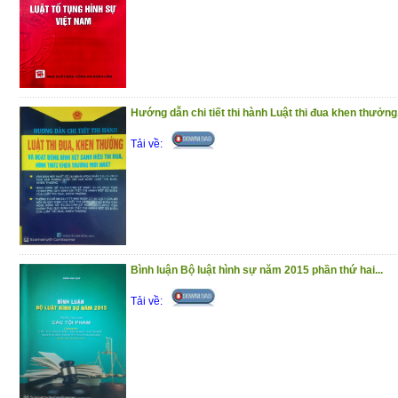
Phần thứu hai : CÁC TỘI XÂM PHẠM
CỦA CON NGƯỜI THEO QUY ĐỊNH C
NĂM 2015 (ĐƯỢC SỬA ĐỔI, BỔ SUNG 
PHÁP LUẬT VÀ ĐIỂM MỚI
22 chương với nội dung chính là: 1) Khái 
Hướng dẫn chi tiết thi hành Luật thi đua khen thưởng.
của pháp luật hình sự Việt Nam về các
Tải về:
mạng, sức khỏe của con người từ thời p
luận và pháp luật về các tội xâm phạm tí
người nói chung; lý luận và pháp luật về
phạm tính mạng, sức khỏe của con người 
dung này, tác giả trình bày quan điểm mới
tội xâm phạm tính mạng, sức khỏe của con
Bình luận Bộ luật hình sự năm 2015 phần thứ hai...
sự năm 2015 (được sửa đổi, bổ sung n
Tải về:
Hình sự năm 1999 (được sửa đổi, bổ su
dấu hiệu pháp lý và phân biệt các tội c
giống nhau; tình tiết tăng nặng định khun
hình phạt đối với các tội xâm phạm tín