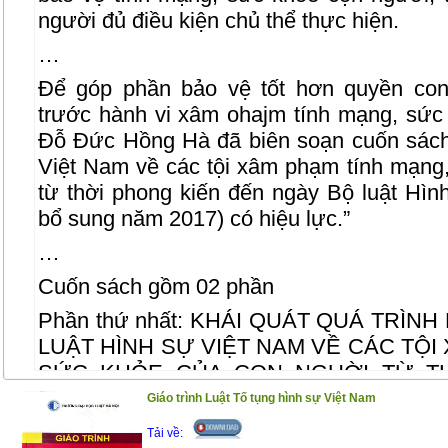
người đủ điều kiện chủ thể thực hiện.
…
Để góp phần bảo vệ tốt hơn quyền con
trước hành vi xâm ohajm tính mạng, sức
Đỗ Đức Hồng Hà đã biên soạn cuốn sách
Việt Nam về các tội xâm phạm tính mạng
từ thời phong kiến đến ngày Bộ luật Hìn
bổ sung năm 2017) có hiệu lực.”
…
Cuốn sách gồm 02 phần
Phần thứ nhất: KHÁI QUÁT QUÁ TRÌN
LUẬT HÌNH SỰ VIỆT NAM VỀ CÁC TỘI
SỨC KHỎE CỦA CON NGUỜI TỪ T
TRƯỚC NGÀY BỘ LUẬT HÌNH SỰ NĂM 
Giáo trình Luật Tố tụng hình sự Việt Nam
BỔ SUNG NĂM 2017) CÓ HIỆU LỰC
Tải về: