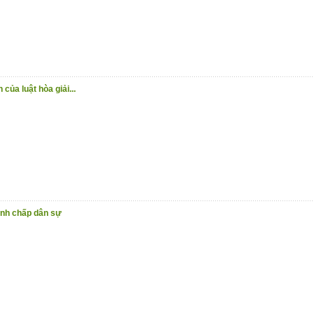
của luật hòa giải...
ranh chấp dân sự