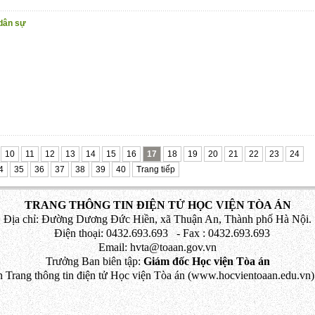
 dân sự
10
11
12
13
14
15
16
17
18
19
20
21
22
23
24
4
35
36
37
38
39
40
Trang tiếp
TRANG THÔNG TIN ĐIỆN TỬ HỌC VIỆN TÒA ÁN
Địa chỉ: Đường Dương Đức Hiền, xã Thuận An, Thành phố Hà Nội.
Điện thoại: 0432.693.693 - Fax : 0432.693.693
Email: hvta@toaan.gov.vn
Trưởng Ban biên tập:
Giám đốc Học viện Tòa án
 Trang thông tin điện tử Học viện Tòa án (www.hocvientoaan.edu.vn) 