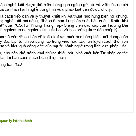
hành nghề luật được thể hiện thông qua ngôn ngữ nói và viết của người
của cá nhân hành nghề trong lĩnh vực pháp luật cần được chú ý.
ả cách tiếp cận về lý thuyết khẩu khí và thuật học hùng biện nói chung,
ong nghề luật nói riêng, Nhà xuất bản Tư pháp xuất bản cuốn
“Khẩu khí
ật”
của PGS.TS. Phùng Trung Tập- Giảng viên cao cấp của Trường Đại
h nghiệm trong nghiên cứu luật học và hoạt động thực tiễn pháp lý.
ột số vấn đề cơ bản về khẩu khí và thuật học hùng biện, nội dung cuốn
độc lập, tự tin và sáng tạo trong việc học tập, rèn luyện cách thể hiện
iệm và hiệu quả công việc của người hành nghề trong lĩnh vực pháp luật.
, cho nên khó tránh khỏi những thiếu sót. Nhà xuất bản Tư pháp và tác
lần tái bản cuốn sách hoàn thiện hơn.
cùng bạn đọc!
quản lý hành chính