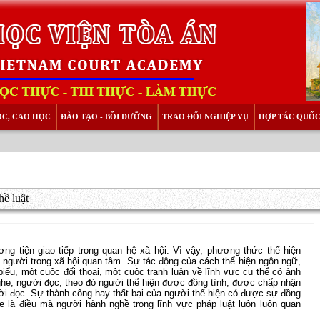
ỌC, CAO HỌC
ĐÀO TẠO - BỒI DƯỠNG
TRAO ĐỔI NGHIỆP VỤ
HỢP TÁC QUỐC
hề luật
ng tiện giao tiếp trong quan hệ xã hội. Vì vậy, phương thức thể hiện
 người trong xã hội quan tâm. Sự tác động của cách thể hiện ngôn ngữ,
biểu, một cuộc đối thoại, một cuộc tranh luận về lĩnh vực cụ thể có ảnh
ghe, người đọc, theo đó người thể hiện được đồng tình, được chấp nhận
ời đọc. Sự thành công hay thất bại của người thể hiện có được sự đồng
e là điều mà người hành nghề trong lĩnh vực pháp luật luôn luôn quan