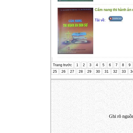
Cẩm nang thi hành án
Tải về:
Trang trước
1
2
3
4
5
6
7
8
9
25
26
27
28
29
30
31
32
33
3
Ghi rõ nguồn