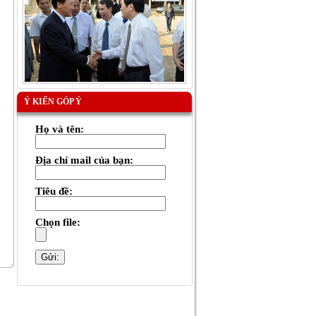
Ý KIẾN GÓP Ý
Họ và tên:
Địa chỉ mail của bạn:
Tiêu đề:
Chọn file: