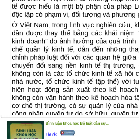
tế được hiểu là một bộ phận của pháp Lu
độc lập có phạm vi, đối tượng và phương p
Ở Việt Nam, trong lĩnh vực nghiên cứu, kh
dần được thay thế bằng các khái niệm 
kinh doanh” do ảnh hưởng của quá trình t
chế quản lý kinh tế, dẫn đến những tha
chỉnh pháp luật đối với các quan hệ giữa 
chuyển đổi sang nền kinh tế thị trường,
không còn là các tổ chức kinh tế xã hội c
nhà nước, tổ chức kinh tế tập thể) với t
hiện hoạt động sản xuất theo kế hoạch
không còn vận hành theo kế hoạch hóa tậ
cơ chế thị trường, có sự quản lý của nhà
công nhận quyền tự do sở hữu, quyền tự 
chịu nhiều tác động tất yếu của quá trình
Bình luận khoa học Bộ luật dân sự...
Những thay đổi này dẫn đến yêu cầu đổi
Tải về:
Kinh tế, theo đó, khái niệm “Luật Kinh tế”