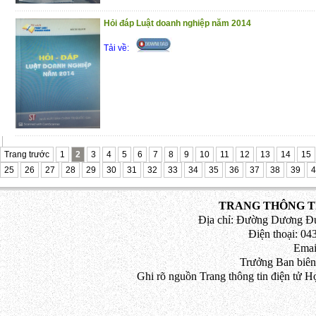
đồng trong hoạt động kinh doanh
Hỏi đáp Luật doanh nghiệp năm 2014
Phần 4 : Pháp luật về giải quyết tranh ch
Tải về:
Trân trọng giới thiệu đến bạn đọc!
(29/10/2020)
Trang trước
1
2
3
4
5
6
7
8
9
10
11
12
13
14
15
25
26
27
28
29
30
31
32
33
34
35
36
37
38
39
4
TRANG THÔNG TI
Địa chỉ: Đường Dương Đứ
Điện thoại: 043
Emai
Trưởng Ban biên
Ghi rõ nguồn Trang thông tin điện tử H