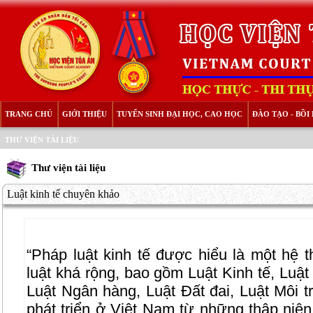
TRANG CHỦ
GIỚI THIỆU
TUYỂN SINH ĐẠI HỌC, CAO HỌC
ĐÀO TẠO - BỒ
THƯ VIỆN TÀI LIỆU
Thư viện tài liệu
Luật kinh tế chuyên khảo
“Pháp luật kinh tế được hiểu là một hệ 
luật khá rộng, bao gồm Luật Kinh tế, Luật
Luật Ngân hàng, Luật Đất đai, Luật Môi 
phát triển ở Việt Nam từ những thập niên 