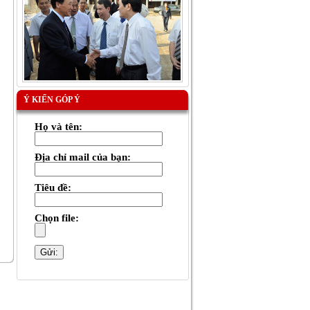
Ý KIẾN GÓP Ý
Họ và tên:
Địa chỉ mail của bạn:
Tiêu đề:
Chọn file: