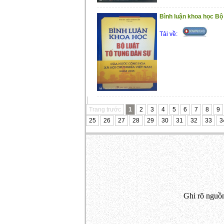
Bình luận khoa học Bộ l
Tải về:
Trang trước
1
2
3
4
5
6
7
8
9
25
26
27
28
29
30
31
32
33
3
Ghi rõ nguồn