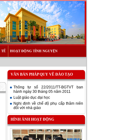
 TẾ
HOẠT ĐỘNG TÌNH NGUYỆN
VĂN BẢN PHÁP QUY VỀ ĐÀO TẠO
Thông tư số 22/2011/TT-BGTVT ban
hành ngày 30 tháng 05 năm 2011
Luật giáo dục đại học
Nghị định về chế độ phụ cấp thâm niên
đối với nhà giáo
HÌNH ẢNH HOẠT ĐỘNG