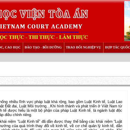
ỌC, CAO HỌC
ĐÀO TẠO - BỒI DƯỠNG
TRAO ĐỔI NGHIỆP VỤ
HỢP TÁC QUỐC
thống nhiều lĩnh vực pháp luật khá rộng, bao gồm Luật Kinh tế, Luật Lao
uật Đất đai, Luật Môi trường…Khi hình thành và phát triển ở Việt Nam từ
nh tế được hiểu là một bộ phận của pháp Luật Kinh tế, là ngành luật độc
p điều chỉnh riêng.
khái niệm “Luật Kinh tế” đã dần được thay thế bằng các khái niệm “Luật
ưởng của quá trình thay đổi về kinh tế, về cơ chế quản lý kinh tế, dẫn