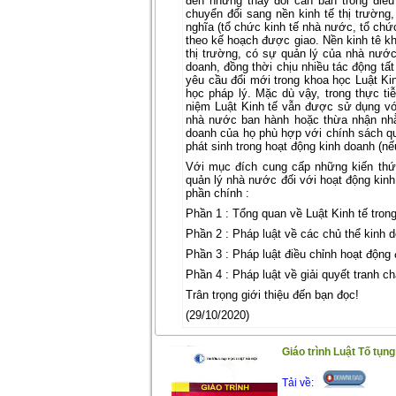
đến những thay đổi căn bản trong điều
chuyển đổi sang nền kinh tế thị trường,
nghĩa (tổ chức kinh tế nhà nước, tổ chức
theo kế hoạch được giao. Nền kinh tê k
thị trường, có sự quản lý của nhà nướ
doanh, đồng thời chịu nhiều tác động tất
yêu cầu đổi mới trong khoa học Luật Kin
học pháp lý. Mặc dù vậy, trong thực ti
niệm Luật Kinh tế vẫn được sử dụng với
nhà nước ban hành hoặc thừa nhận nhằm
doanh của họ phù hợp với chính sách quả
phát sinh trong hoạt động kinh doanh (nếu
Với mục đích cung cấp những kiến thức
quản lý nhà nước đối với hoạt động kinh
phần chính :
Phần 1 : Tổng quan về Luật Kinh tế trong
Phần 2 : Pháp luật về các chủ thể kinh d
Phần 3 : Pháp luật điều chỉnh hoạt động
Phần 4 : Pháp luật về giải quyết tranh c
Trân trọng giới thiệu đến bạn đọc!
(29/10/2020)
Giáo trình Luật Tố tụn
Tải về: