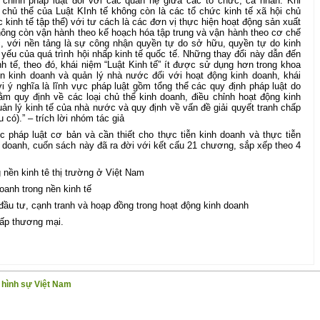
 chỉnh pháp luật đối với các quan hệ giữa các tổ chức, cá nhân. Khi
 chủ thể của Luật KInh tế không còn là các tổ chức kinh tế xã hội chủ
 kinh tế tập thể) với tư cách là các đơn vị thực hiện hoạt động sản xuất
hông còn vận hành theo kế hoạch hóa tập trung và vận hành theo cơ chế
c, với nền tảng là sự công nhận quyền tự do sở hữu, quyền tự do kinh
 yếu của quá trình hội nhấp kinh tế quốc tế. Những thay đổi này dẫn đến
h tế, theo đó, khái niệm “Luật Kinh tế” ít được sử dụng hơn trong khoa
ễn kinh doanh và quản lý nhà nước đối với hoạt động kinh doanh, khái
 ý nghĩa là lĩnh vực pháp luật gồm tổng thể các quy định pháp luật do
 quy định về các loại chủ thể kinh doanh, điều chỉnh hoạt động kinh
n lý kinh tế của nhà nước và quy định về vấn đề giải quyết tranh chấp
 có).” – trích lời nhóm tác giả
 pháp luật cơ bản và cần thiết cho thực tiễn kinh doanh và thực tiễn
 doanh, cuốn sách này đã ra đời với kết cấu 21 chương, sắp xếp theo 4
 nền kinh tê thị trường ở Việt Nam
oanh trong nền kinh tế
 đầu tư, cạnh tranh và hoạp đồng trong hoạt động kinh doanh
hấp thương mại.
g hình sự Việt Nam