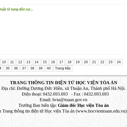
uật tố tụng dân sự...
10
11
12
13
14
15
16
17
18
19
20
21
22
23
24
4
35
36
37
38
39
40
Trang tiếp
TRANG THÔNG TIN ĐIỆN TỬ HỌC VIỆN TÒA ÁN
Địa chỉ: Đường Dương Đức Hiền, xã Thuận An, Thành phố Hà Nội.
Điện thoại: 0432.693.693 - Fax : 0432.693.693
Email: hvta@toaan.gov.vn
Trưởng Ban biên tập:
Giám đốc Học viện Tòa án
 Trang thông tin điện tử Học viện Tòa án (www.hocvientoaan.edu.vn) 