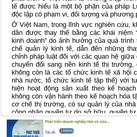
tế được hiểu là một bộ phận của pháp Lu
độc lập có phạm vi, đối tượng và phương p
Ở Việt Nam, trong lĩnh vực nghiên cứu, kh
dần được thay thế bằng các khái niệm 
kinh doanh” do ảnh hưởng của quá trình t
chế quản lý kinh tế, dẫn đến những tha
chỉnh pháp luật đối với các quan hệ giữa 
chuyển đổi sang nền kinh tế thị trường,
không còn là các tổ chức kinh tế xã hội c
nhà nước, tổ chức kinh tế tập thể) với t
hiện hoạt động sản xuất theo kế hoạch
không còn vận hành theo kế hoạch hóa tậ
cơ chế thị trường, có sự quản lý của nhà
công nhận quyền tự do sở hữu, quyền tự 
chịu nhiều tác động tất yếu của quá trình
Phát triển doanh nghiệp nhỏ và vừa...
Những thay đổi này dẫn đến yêu cầu đổi
Tải về:
Kinh tế, theo đó, khái niệm “Luật Kinh tế”