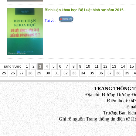
đồng trong hoạt động kinh doanh
Bình luận khoa học Bộ Luật hình sự năm 2015...
Phần 4 : Pháp luật về giải quyết tranh ch
Tải về:
Trân trọng giới thiệu đến bạn đọc!
(29/10/2020)
Trang trước
1
2
3
4
5
6
7
8
9
10
11
12
13
14
15
25
26
27
28
29
30
31
32
33
34
35
36
37
38
39
4
TRANG THÔNG TI
Địa chỉ: Đường Dương Đứ
Điện thoại: 043
Emai
Trưởng Ban biên
Ghi rõ nguồn Trang thông tin điện tử H