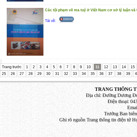
đồng trong hoạt động kinh doanh
Các tội phạm về ma tuý ở Việt Nam cơ sở lý luận và 
Phần 4 : Pháp luật về giải quyết tranh ch
Tải về:
Trân trọng giới thiệu đến bạn đọc!
(29/10/2020)
Trang trước
1
2
3
4
5
6
7
8
9
10
11
12
13
14
15
25
26
27
28
29
30
31
32
33
34
35
36
37
38
39
4
TRANG THÔNG TI
Địa chỉ: Đường Dương Đứ
Điện thoại: 043
Emai
Trưởng Ban biên
Ghi rõ nguồn Trang thông tin điện tử H