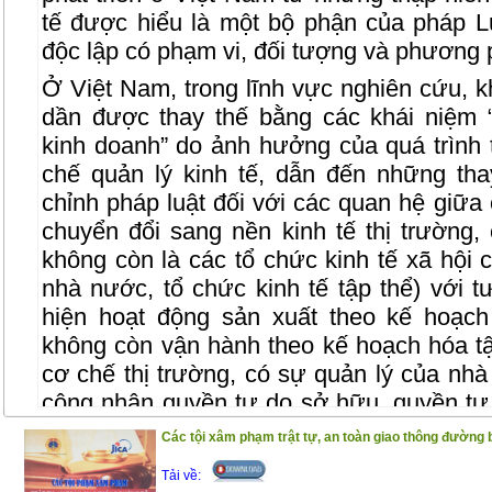
tế được hiểu là một bộ phận của pháp Lu
độc lập có phạm vi, đối tượng và phương p
Ở Việt Nam, trong lĩnh vực nghiên cứu, kh
dần được thay thế bằng các khái niệm 
kinh doanh” do ảnh hưởng của quá trình t
chế quản lý kinh tế, dẫn đến những tha
chỉnh pháp luật đối với các quan hệ giữa 
chuyển đổi sang nền kinh tế thị trường,
không còn là các tổ chức kinh tế xã hội c
nhà nước, tổ chức kinh tế tập thể) với t
hiện hoạt động sản xuất theo kế hoạch
không còn vận hành theo kế hoạch hóa tậ
cơ chế thị trường, có sự quản lý của nhà
công nhận quyền tự do sở hữu, quyền tự 
chịu nhiều tác động tất yếu của quá trình
Các tội xâm phạm trật tự, an toàn giao thông đường 
Những thay đổi này dẫn đến yêu cầu đổi
Tải về:
Kinh tế, theo đó, khái niệm “Luật Kinh tế”