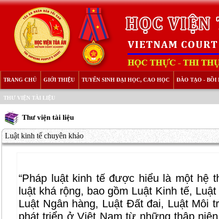
TRANG CHỦ
GIỚI THIỆU
TUYỂN SINH ĐẠI HỌC, CAO HỌC
ĐÀO TẠO - BỒ
THƯ VIỆN TÀI LIỆU
Thư viện tài liệu
Luật kinh tế chuyên khảo
“Pháp luật kinh tế được hiểu là một hệ 
luật khá rộng, bao gồm Luật Kinh tế, Luật
Luật Ngân hàng, Luật Đất đai, Luật Môi 
phát triển ở Việt Nam từ những thập niên 