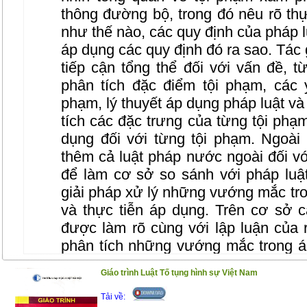
thông đường bộ, trong đó nêu rõ thự
như thế nào, các quy định của pháp l
áp dụng các quy định đó ra sao. Tác 
tiếp cận tổng thể đối với vấn đề, t
phân tích đặc điểm tội phạm, các 
phạm, lý thuyết áp dụng pháp luật và
tích các đặc trưng của từng tội phạ
dụng đối với từng tội phạm. Ngoài r
thêm cả luật pháp nước ngoài đối v
để làm cơ sở so sánh với pháp luậ
giải pháp xử lý những vướng mắc tro
và thực tiễn áp dụng. Trên cơ sở c
được làm rõ cùng với lập luận của r
phân tích những vướng mắc trong á
tội phạm có liên quan nhằm đưa ra nh
Giáo trình Luật Tố tụng hình sự Việt Nam
Trân trọng giới thiệu đến bạn đọc !
Tải về: