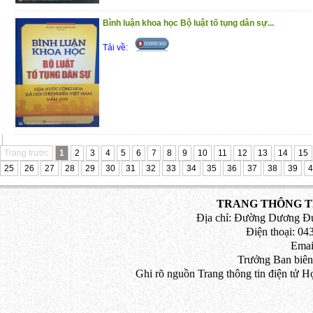
Bình luận khoa học Bộ luật tố tụng dân sự...
Tải về:
Trang trước
1
2
3
4
5
6
7
8
9
10
11
12
13
14
15
25
26
27
28
29
30
31
32
33
34
35
36
37
38
39
4
TRANG THÔNG TI
Địa chỉ: Đường Dương Đứ
Điện thoại: 043
Emai
Trưởng Ban biên
Ghi rõ nguồn Trang thông tin điện tử H