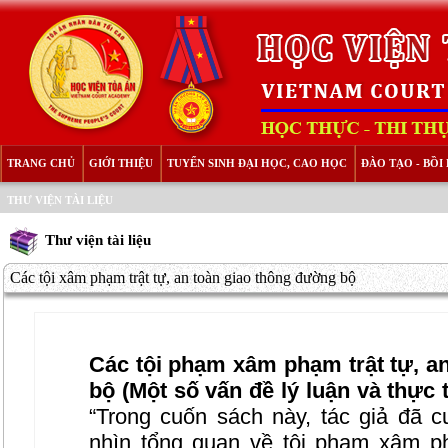
TRANG CHỦ
GIỚI THIỆU
TUYỂN SINH ĐẠI HỌC, CAO HỌC
ĐÀO TẠO - BỒ
THƯ VIỆN TÀI LIỆU
Thư viện tài liệu
Các tội xâm phạm trật tự, an toàn giao thông đường bộ
Các tội phạm xâm phạm trật tự, a
bộ (Một số vấn đề lý luận và thực 
“Trong cuốn sách này, tác giả đã 
nhìn tổng quan về tội phạm xâm ph