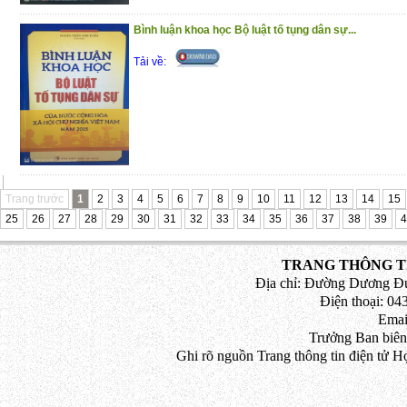
Bình luận khoa học Bộ luật tố tụng dân sự...
Tải về:
Trang trước
1
2
3
4
5
6
7
8
9
10
11
12
13
14
15
25
26
27
28
29
30
31
32
33
34
35
36
37
38
39
4
TRANG THÔNG TI
Địa chỉ: Đường Dương Đứ
Điện thoại: 043
Emai
Trưởng Ban biên
Ghi rõ nguồn Trang thông tin điện tử H