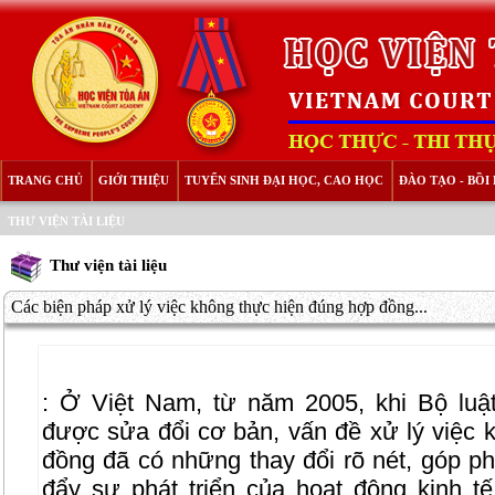
TRANG CHỦ
GIỚI THIỆU
TUYỂN SINH ĐẠI HỌC, CAO HỌC
ĐÀO TẠO - BỒ
THƯ VIỆN TÀI LIỆU
Thư viện tài liệu
Các biện pháp xử lý việc không thực hiện đúng hợp đồng...
:
Ở Việt Nam, từ năm 2005, khi Bộ luậ
được sửa đổi cơ bản, vấn đề xử lý việc 
đồng đã có những thay đổi rõ nét, góp ph
đẩy sự phát triển của hoạt động kinh tế