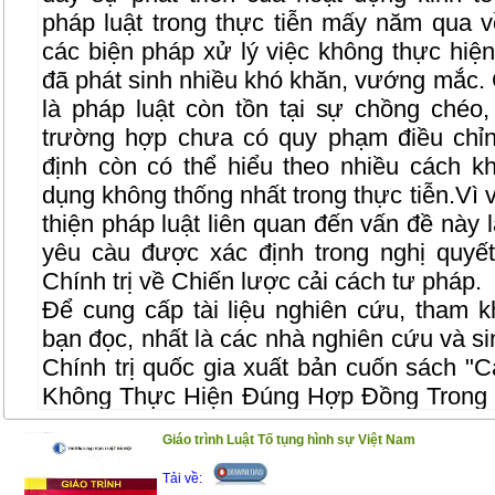
pháp luật trong thực tiễn mấy năm qua 
các biện pháp xử lý việc không thực hiệ
đã phát sinh nhiều khó khăn, vướng mắc.
là pháp luật còn tồn tại sự chồng chéo,
trường hợp chưa có quy phạm điều chỉn
định còn có thể hiểu theo nhiều cách 
dụng không thống nhất trong thực tiễn.Vì 
thiện pháp luật liên quan đến vấn đề này l
yêu càu được xác định trong nghị quy
Chính trị về Chiến lược cải cách tư pháp.
Để cung cấp tài liệu nghiên cứu, tham k
bạn đọc, nhất là các nhà nghiên cứu và si
Chính trị quốc gia xuất bản cuốn sách "
C
Không Thực Hiện Đúng Hợp Đồng Trong 
TS. Đỗ Văn Đại. Nội dung của cuốn sách 
Giáo trình Luật Tố tụng hình sự Việt Nam
từ kết quả nghiên cứu của đề tài khoa 
cuốn sách được trình bày một cách có hệ
Tải về: