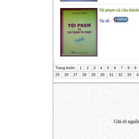
Tội phạm và cấu thành
Tải về:
Trang trước
1
2
3
4
5
6
7
8
9
25
26
27
28
29
30
31
32
33
3
Ghi rõ nguồn