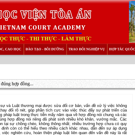
ỌC, CAO HỌC
ĐÀO TẠO - BỒI DƯỠNG
TRAO ĐỔI NGHIỆP VỤ
HỢP TÁC QUỐC
 đúng hợp đồng...
 sự và Luật thương mại được sửa đổi cơ bản, vấn đề xử lý việc không
ay đổi rõ nét, góp phần tích cực vào việc thúc đẩy sự phát triển của
ng pháp luật trong thực tiễn mấy năm qua về hợp đồng nói chung và các
đúng hợp đồng nói riêng đã phát sinh nhiều khó khăn, vướng mắc. Các
ồn tại sự chồng chéo, không thông nhất; nhiều trường hợp chưa có quy
 định còn có thể hiểu theo nhiều cách khác nhau, dẫn đến sự áp dụng
, việc nghiên cứu, hoàn thiện pháp luật liên quan đến vấn đề này là rất