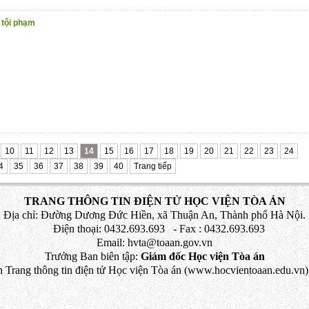
 tội phạm
10
11
12
13
14
15
16
17
18
19
20
21
22
23
24
4
35
36
37
38
39
40
Trang tiếp
TRANG THÔNG TIN ĐIỆN TỬ HỌC VIỆN TÒA ÁN
Địa chỉ: Đường Dương Đức Hiền, xã Thuận An, Thành phố Hà Nội.
Điện thoại: 0432.693.693 - Fax : 0432.693.693
Email: hvta@toaan.gov.vn
Trưởng Ban biên tập:
Giám đốc Học viện Tòa án
 Trang thông tin điện tử Học viện Tòa án (www.hocvientoaan.edu.vn) 