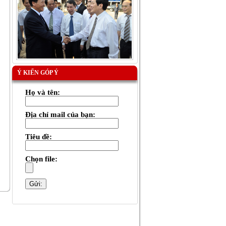
Ý KIẾN GÓP Ý
Họ và tên:
Địa chỉ mail của bạn:
Tiêu đề:
Chọn file: