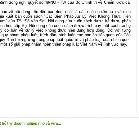
định trong nghị quyết số 49/NQ - TW của Bộ Chính trị về Chiến lược cải
khảo về nội dung trên đến bạn đọc, nhất là các nhà nghiên cứu và sinh
 gia xuất bản cuốn sách "
Các Biện Pháp Xử Lý Việc Không Thực Hiện
Nam
" của TS. Đỗ Văn Đại. Nội dung của cuốn sách được kế thừa, pháp
khoa học cấp Bộ. Nội dung của cuốn sách được trình bày một cách có hệ
ý cơ bản về xử lý việc không thực hiện đúng hợp đồng. Đối với từng
õ quy phạm pháp luật, trích dẫn, bình luận các bản án liên quan của Tòa
quy định tương ứng trong pháp luật quốc tế và pháp luật của nhiều quốc
 một số giải pháp nhằm hoàn thiện pháp luật Việt Nam về lĩnh vực này.
 hỗ trợ doanh nghiệp nhỏ và vừa...