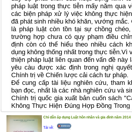
pháp luật trong thực tiễn mấy năm qua 
các biện pháp xử lý việc không thực hiệ
đã phát sinh nhiều khó khăn, vướng mắc.
là pháp luật còn tồn tại sự chồng chéo,
trường hợp chưa có quy phạm điều chỉn
định còn có thể hiểu theo nhiều cách 
dụng không thống nhất trong thực tiễn.Vì 
thiện pháp luật liên quan đến vấn đề này l
yêu càu được xác định trong nghị quy
Chính trị về Chiến lược cải cách tư pháp.
Để cung cấp tài liệu nghiên cứu, tham k
bạn đọc, nhất là các nhà nghiên cứu và si
Chính trị quốc gia xuất bản cuốn sách "
C
Không Thực Hiện Đúng Hợp Đồng Trong 
TS. Đỗ Văn Đại. Nội dung của cuốn sách 
Chỉ dẫn áp dụng Luật hôn nhân và gia đình năm 2014
từ kết quả nghiên cứu của đề tài khoa 
cuốn sách được trình bày một cách có hệ
Tải về: