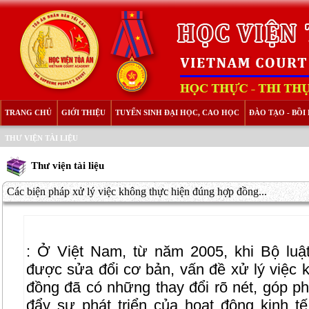
TRANG CHỦ
GIỚI THIỆU
TUYỂN SINH ĐẠI HỌC, CAO HỌC
ĐÀO TẠO - BỒ
THƯ VIỆN TÀI LIỆU
Thư viện tài liệu
Các biện pháp xử lý việc không thực hiện đúng hợp đồng...
:
Ở Việt Nam, từ năm 2005, khi Bộ luậ
được sửa đổi cơ bản, vấn đề xử lý việc 
đồng đã có những thay đổi rõ nét, góp ph
đẩy sự phát triển của hoạt động kinh tế