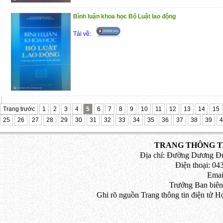
Bình luận khoa học Bộ Luật lao động
Tải về:
Trang trước
1
2
3
4
5
6
7
8
9
10
11
12
13
14
15
25
26
27
28
29
30
31
32
33
34
35
36
37
38
39
4
TRANG THÔNG TI
Địa chỉ: Đường Dương Đứ
Điện thoại: 043
Emai
Trưởng Ban biên
Ghi rõ nguồn Trang thông tin điện tử H