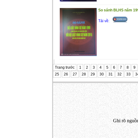
So sánh BLHS năm 19
Tải về:
Trang trước
1
2
3
4
5
6
7
8
9
25
26
27
28
29
30
31
32
33
3
Ghi rõ nguồn