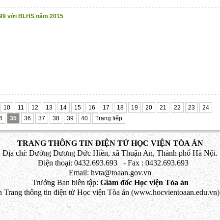
99 với BLHS năm 2015
10
11
12
13
14
15
16
17
18
19
20
21
22
23
24
4
35
36
37
38
39
40
Trang tiếp
TRANG THÔNG TIN ĐIỆN TỬ HỌC VIỆN TÒA ÁN
Địa chỉ: Đường Dương Đức Hiền, xã Thuận An, Thành phố Hà Nội.
Điện thoại: 0432.693.693 - Fax : 0432.693.693
Email: hvta@toaan.gov.vn
Trưởng Ban biên tập:
Giám đốc Học viện Tòa án
 Trang thông tin điện tử Học viện Tòa án (www.hocvientoaan.edu.vn) 