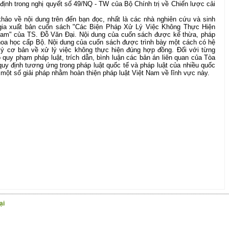
định trong nghị quyết số 49/NQ - TW của Bộ Chính trị về Chiến lược cải
khảo về nội dung trên đến bạn đọc, nhất là các nhà nghiên cứu và sinh
 gia xuất bản cuốn sách "
Các Biện Pháp Xử Lý Việc Không Thực Hiện
Nam
" của TS. Đỗ Văn Đại. Nội dung của cuốn sách được kế thừa, pháp
khoa học cấp Bộ. Nội dung của cuốn sách được trình bày một cách có hệ
ý cơ bản về xử lý việc không thực hiện đúng hợp đồng. Đối với từng
õ quy phạm pháp luật, trích dẫn, bình luận các bản án liên quan của Tòa
quy định tương ứng trong pháp luật quốc tế và pháp luật của nhiều quốc
 một số giải pháp nhằm hoàn thiện pháp luật Việt Nam về lĩnh vực này.
ại