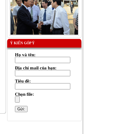
Ý KIẾN GÓP Ý
Họ và tên:
Địa chỉ mail của bạn:
Tiêu đề:
Chọn file: