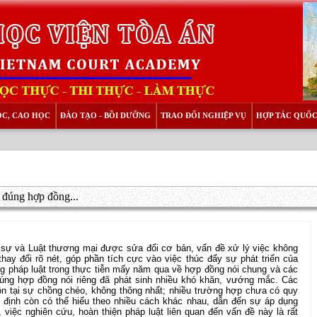
ỌC, CAO HỌC
ĐÀO TẠO - BỒI DƯỠNG
TRAO ĐỔI NGHIỆP VỤ
HỢP TÁC QUỐC
 đúng hợp đồng...
 sự và Luật thương mại được sửa đổi cơ bản, vấn đề xử lý việc không
ay đổi rõ nét, góp phần tích cực vào việc thúc đẩy sự phát triển của
ng pháp luật trong thực tiễn mấy năm qua về hợp đồng nói chung và các
đúng hợp đồng nói riêng đã phát sinh nhiều khó khăn, vướng mắc. Các
ồn tại sự chồng chéo, không thông nhất; nhiều trường hợp chưa có quy
 định còn có thể hiểu theo nhiều cách khác nhau, dẫn đến sự áp dụng
, việc nghiên cứu, hoàn thiện pháp luật liên quan đến vấn đề này là rất