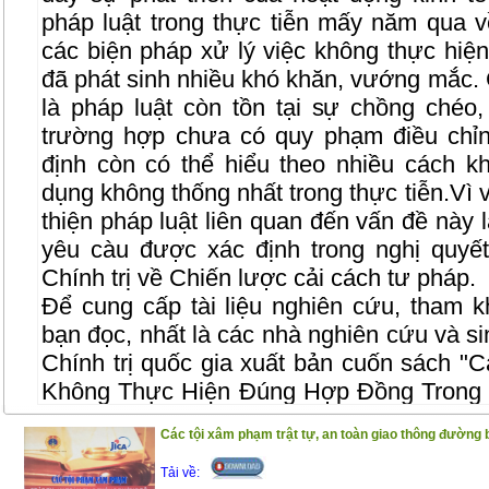
pháp luật trong thực tiễn mấy năm qua 
các biện pháp xử lý việc không thực hiệ
đã phát sinh nhiều khó khăn, vướng mắc.
là pháp luật còn tồn tại sự chồng chéo,
trường hợp chưa có quy phạm điều chỉn
định còn có thể hiểu theo nhiều cách 
dụng không thống nhất trong thực tiễn.Vì 
thiện pháp luật liên quan đến vấn đề này l
yêu càu được xác định trong nghị quy
Chính trị về Chiến lược cải cách tư pháp.
Để cung cấp tài liệu nghiên cứu, tham k
bạn đọc, nhất là các nhà nghiên cứu và si
Chính trị quốc gia xuất bản cuốn sách "
C
Không Thực Hiện Đúng Hợp Đồng Trong 
TS. Đỗ Văn Đại. Nội dung của cuốn sách 
Các tội xâm phạm trật tự, an toàn giao thông đường 
từ kết quả nghiên cứu của đề tài khoa 
cuốn sách được trình bày một cách có hệ
Tải về: