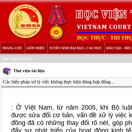
TRANG CHỦ
GIỚI THIỆU
TUYỂN SINH ĐẠI HỌC, CAO HỌC
ĐÀO TẠO - BỒ
THƯ VIỆN TÀI LIỆU
Thư viện tài liệu
Các biện pháp xử lý việc không thực hiện đúng hợp đồng...
:
Ở Việt Nam, từ năm 2005, khi Bộ luậ
được sửa đổi cơ bản, vấn đề xử lý việc 
đồng đã có những thay đổi rõ nét, góp ph
đẩy sự phát triển của hoạt động kinh tế