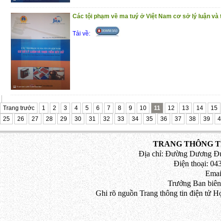
Các tội phạm về ma tuý ở Việt Nam cơ sở lý luận và 
Tải về:
Trang trước
1
2
3
4
5
6
7
8
9
10
11
12
13
14
15
25
26
27
28
29
30
31
32
33
34
35
36
37
38
39
4
TRANG THÔNG TI
Địa chỉ: Đường Dương Đứ
Điện thoại: 043
Emai
Trưởng Ban biên
Ghi rõ nguồn Trang thông tin điện tử H