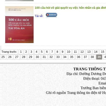
100 câu hỏi về giải quyết vụ việc hôn nhân và gia đình
Tải về:
Trang trước
1
2
3
4
5
6
7
8
9
10
11
12
13
14
15
25
26
27
28
29
30
31
32
33
34
35
36
37
38
39
4
TRANG THÔNG TI
Địa chỉ: Đường Dương Đứ
Điện thoại: 043
Emai
Trưởng Ban biên
Ghi rõ nguồn Trang thông tin điện tử H