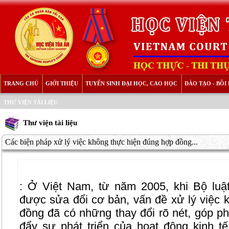
TRANG CHỦ
GIỚI THIỆU
TUYỂN SINH ĐẠI HỌC, CAO HỌC
ĐÀO TẠO - BỒ
THƯ VIỆN TÀI LIỆU
Thư viện tài liệu
Các biện pháp xử lý việc không thực hiện đúng hợp đồng...
:
Ở Việt Nam, từ năm 2005, khi Bộ luậ
được sửa đổi cơ bản, vấn đề xử lý việc 
đồng đã có những thay đổi rõ nét, góp ph
đẩy sự phát triển của hoạt động kinh tế