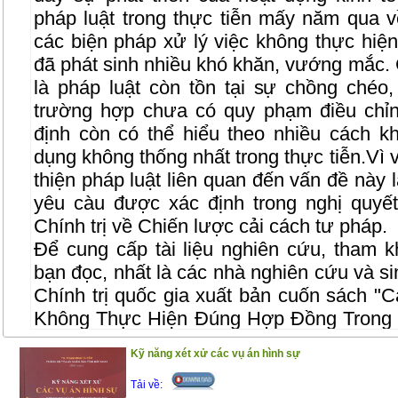
pháp luật trong thực tiễn mấy năm qua 
các biện pháp xử lý việc không thực hiệ
đã phát sinh nhiều khó khăn, vướng mắc.
là pháp luật còn tồn tại sự chồng chéo,
trường hợp chưa có quy phạm điều chỉn
định còn có thể hiểu theo nhiều cách 
dụng không thống nhất trong thực tiễn.Vì 
thiện pháp luật liên quan đến vấn đề này l
yêu càu được xác định trong nghị quy
Chính trị về Chiến lược cải cách tư pháp.
Để cung cấp tài liệu nghiên cứu, tham k
bạn đọc, nhất là các nhà nghiên cứu và si
Chính trị quốc gia xuất bản cuốn sách "
C
Không Thực Hiện Đúng Hợp Đồng Trong 
TS. Đỗ Văn Đại. Nội dung của cuốn sách 
Kỹ năng xét xử các vụ án hình sự
từ kết quả nghiên cứu của đề tài khoa 
cuốn sách được trình bày một cách có hệ
Tải về: