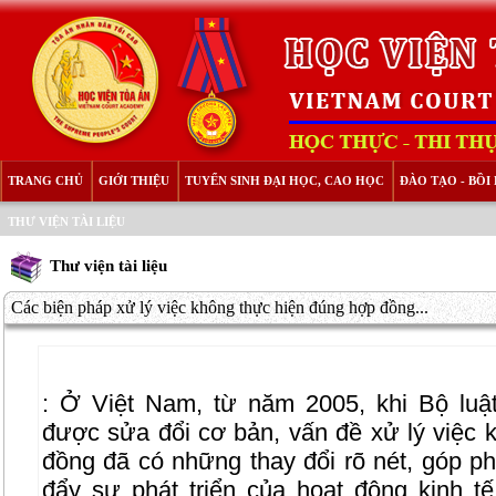
TRANG CHỦ
GIỚI THIỆU
TUYỂN SINH ĐẠI HỌC, CAO HỌC
ĐÀO TẠO - BỒ
THƯ VIỆN TÀI LIỆU
Thư viện tài liệu
Các biện pháp xử lý việc không thực hiện đúng hợp đồng...
:
Ở Việt Nam, từ năm 2005, khi Bộ luậ
được sửa đổi cơ bản, vấn đề xử lý việc 
đồng đã có những thay đổi rõ nét, góp ph
đẩy sự phát triển của hoạt động kinh tế