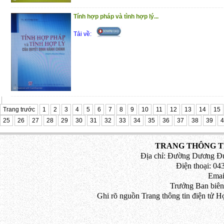
Tính hợp pháp và tình hợp lý...
Tải về:
Trang trước
1
2
3
4
5
6
7
8
9
10
11
12
13
14
15
25
26
27
28
29
30
31
32
33
34
35
36
37
38
39
4
TRANG THÔNG TI
Địa chỉ: Đường Dương Đứ
Điện thoại: 043
Emai
Trưởng Ban biên
Ghi rõ nguồn Trang thông tin điện tử H