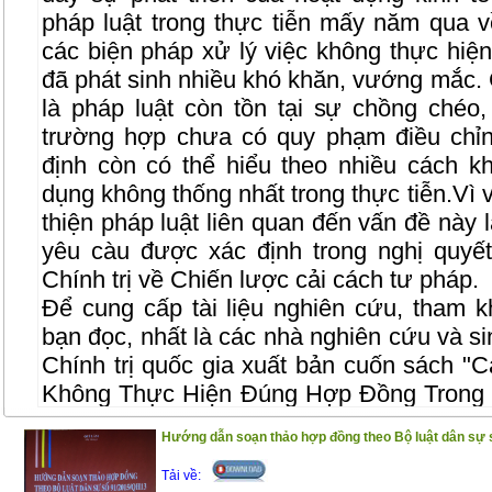
pháp luật trong thực tiễn mấy năm qua 
các biện pháp xử lý việc không thực hiệ
đã phát sinh nhiều khó khăn, vướng mắc.
là pháp luật còn tồn tại sự chồng chéo,
trường hợp chưa có quy phạm điều chỉn
định còn có thể hiểu theo nhiều cách 
dụng không thống nhất trong thực tiễn.Vì 
thiện pháp luật liên quan đến vấn đề này l
yêu càu được xác định trong nghị quy
Chính trị về Chiến lược cải cách tư pháp.
Để cung cấp tài liệu nghiên cứu, tham k
bạn đọc, nhất là các nhà nghiên cứu và si
Chính trị quốc gia xuất bản cuốn sách "
C
Không Thực Hiện Đúng Hợp Đồng Trong 
TS. Đỗ Văn Đại. Nội dung của cuốn sách 
Hướng dẫn soạn thảo hợp đồng theo Bộ luật dân sự 
từ kết quả nghiên cứu của đề tài khoa 
cuốn sách được trình bày một cách có hệ
Tải về: