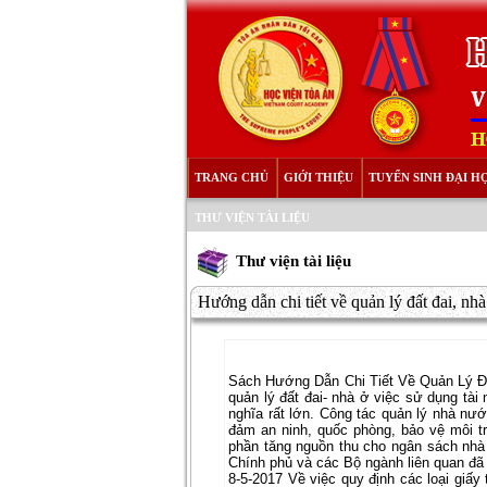
TRANG CHỦ
GIỚI THIỆU
TUYỂN SINH ĐẠI H
THƯ VIỆN TÀI LIỆU
Thư viện tài liệu
Hướng dẫn chi tiết về quản lý đất đai, nhà
Sách Hướng Dẫn Chi Tiết Về Quản Lý Đất
quản lý đất đai- nhà ở việc sử dụng tài
nghĩa rất lớn. Công tác quản lý nhà nước
đảm an ninh, quốc phòng, bảo vệ môi tr
phần tăng nguồn thu cho ngân sách nhà
Chính phủ và các Bộ ngành liên quan đ
8-5-2017 Về việc quy định các loại giấ