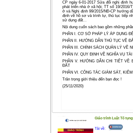
CP ngày 6-01-2017 Sửa đổi nghị định h
phát triển nhà ở xã hội; TT số 19/201
ở và Nghị định 99/2015/NĐ-CP hướng d
định về hồ sơ và trình tự, thủ tục tiếp 
sử dụng đất...
Nội dung cuốn sách bao gồm những phầ
PHẦN I. CƠ SỞ PHÁP LÝ ÁP DỤNG ĐỂ
PHẦN II. HƯỚNG DẪN THỦ TỤC VỀ Đ
PHẦN III. CHÍNH SÁCH QUẢN LÝ VỀ 
PHẦN IV. QUY ĐỊNH VỀ NGHĨA VỤ TÀ
PHẦN V. HƯỚNG DẪN CHI TIẾT VỀ 
ĐẤT
PHẦN VI. CÔNG TÁC GIÁM SÁT, KIỂ
Trân trọng giới thiệu đến bạn đọc !
(25/11/2020)
Giáo trình Luật Tố tụn
Tải về: