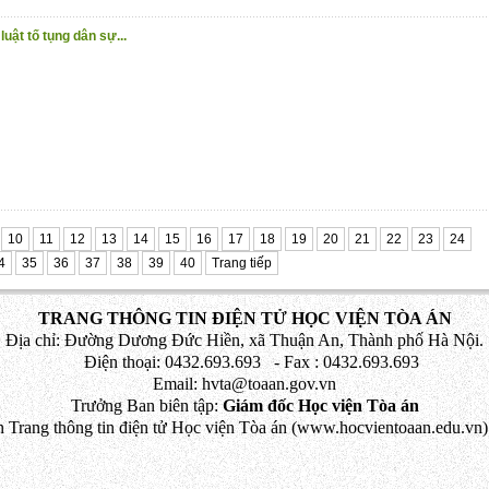
uật tố tụng dân sự...
10
11
12
13
14
15
16
17
18
19
20
21
22
23
24
4
35
36
37
38
39
40
Trang tiếp
TRANG THÔNG TIN ĐIỆN TỬ HỌC VIỆN TÒA ÁN
Địa chỉ: Đường Dương Đức Hiền, xã Thuận An, Thành phố Hà Nội.
Điện thoại: 0432.693.693 - Fax : 0432.693.693
Email: hvta@toaan.gov.vn
Trưởng Ban biên tập:
Giám đốc Học viện Tòa án
 Trang thông tin điện tử Học viện Tòa án (www.hocvientoaan.edu.vn) 