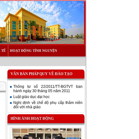
 TẾ
HOẠT ĐỘNG TÌNH NGUYỆN
VĂN BẢN PHÁP QUY VỀ ĐÀO TẠO
Thông tư số 22/2011/TT-BGTVT ban
hành ngày 30 tháng 05 năm 2011
Luật giáo dục đại học
Nghị định về chế độ phụ cấp thâm niên
đối với nhà giáo
HÌNH ẢNH HOẠT ĐỘNG