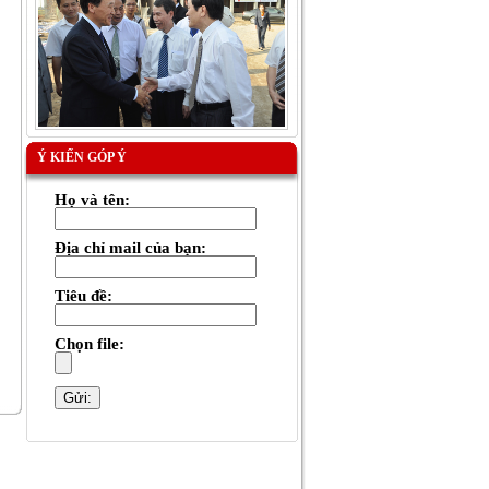
Ý KIẾN GÓP Ý
Họ và tên:
Địa chỉ mail của bạn:
Tiêu đề:
Chọn file: