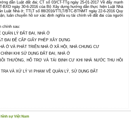
ướng dẫn Luật đất đai; CT số 03/CT-TTg ngày 25-01-2017 Về đẩy mạnh
6/TT-BXD ngày 30-6-2016 của Bộ Xây dựng hướng dẫn thực hiện Luật Nhà
ẫn Luật Nhà ở; TTLT số 88/2016/TTLT/BTC-BTNMT ngày 22-6-2016 Quy
nhận, luân chuyển hồ sơ xác định nghĩa vụ tài chính về đất đai của người
n chính sau:
 QUẢN LÝ ĐẤT ĐAI, NHÀ Ở
ẤT ĐAI ĐỂ CẤP GIẤY PHÉP XÂY DỰNG
NHÀ Ở VÀ PHÁT TRIỂN NHÀ Ở XÃ HỘI, NHÀ CHUNG CƯ
I CHÍNH KHI SỬ DỤNG ĐẤT ĐAI, NHÀ Ở
BỒI THƯỜNG, HỖ TRỢ VÀ TÁI ĐỊNH CƯ KHI NHÀ NƯỚC THU HỒI
M TRA VÀ XỬ LÝ VI PHẠM VỀ QUẢN LÝ, SỬ DỤNG ĐẤT
g hình sự Việt Nam