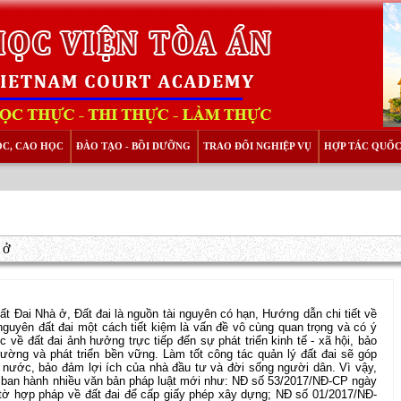
ỌC, CAO HỌC
ĐÀO TẠO - BỒI DƯỠNG
TRAO ĐỔI NGHIỆP VỤ
HỢP TÁC QUỐC
 ở
 Đai Nhà ở, Đất đai là nguồn tài nguyên có hạn, Hướng dẫn chi tiết về
 nguyên đất đai một cách tiết kiệm là vấn đề vô cùng quan trọng và có ý
 về đất đai ảnh hưởng trực tiếp đến sự phát triển kinh tế - xã hội, bảo
ường và phát triển bền vững. Làm tốt công tác quản lý đất đai sẽ góp
 nước, bảo đảm lợi ích của nhà đầu tư và đời sống người dân. Vì vậy,
ã ban hành nhiều văn bản pháp luật mới như: NĐ số 53/2017/NĐ-CP ngày
y tờ hợp pháp về đất đai để cấp giấy phép xây dựng; NĐ số 01/2017/NĐ-