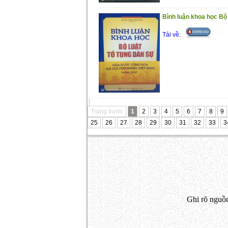
Bình luận khoa học Bộ l
Tải về:
Trang trước
1
2
3
4
5
6
7
8
9
25
26
27
28
29
30
31
32
33
3
Ghi rõ nguồn