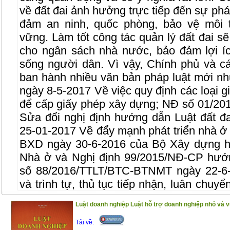
về đất đai ảnh hưởng trực tiếp đến sự phát 
đảm an ninh, quốc phòng, bảo vệ môi t
vững. Làm tốt công tác quản lý đất đai s
cho ngân sách nhà nước, bảo đảm lợi í
sống người dân. Vì vậy, Chính phủ và c
ban hành nhiều văn bản pháp luật mới 
ngày 8-5-2017 Về việc quy định các loại g
để cấp giấy phép xây dựng; NĐ số 01/2
Sửa đổi nghị định hướng dẫn Luật đất đ
25-01-2017 Về đẩy mạnh phát triển nhà ở 
BXD ngày 30-6-2016 của Bộ Xây dựng h
Nhà ở và Nghị định 99/2015/NĐ-CP hướ
số 88/2016/TTLT/BTC-BTNMT ngày 22-6-
và trình tự, thủ tục tiếp nhận, luân chuy
tài chính về đất đai của người sử dụng đất
Luật doanh nghiệp Luật hỗ trợ doanh nghiệp nhỏ và v
Nội dung cuốn sách bao gồm những phần 
Tải về: