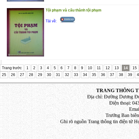
Tội phạm và cấu thành tội phạm
Tải về:
Trang trước
1
2
3
4
5
6
7
8
9
10
11
12
13
14
15
25
26
27
28
29
30
31
32
33
34
35
36
37
38
39
4
TRANG THÔNG TI
Địa chỉ: Đường Dương Đứ
Điện thoại: 043
Emai
Trưởng Ban biên
Ghi rõ nguồn Trang thông tin điện tử H