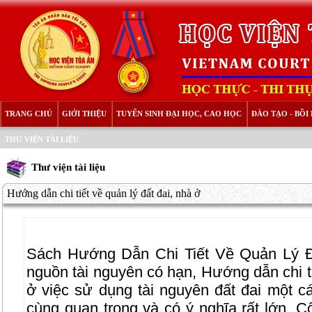
TRANG CHỦ
GIỚI THIỆU
TUYỂN SINH ĐẠI HỌC, CAO HỌC
ĐÀO TẠO - BỒ
THƯ VIỆN TÀI LIỆU
Thư viện tài liệu
Hướng dẫn chi tiết về quản lý đất đai, nhà ở
Sách Hướng Dẫn Chi Tiết Về Quản Lý Đấ
nguồn tài nguyên có hạn, Hướng dẫn chi ti
ở việc sử dụng tài nguyên đất đai một cá
cùng quan trọng và có ý nghĩa rất lớn. 