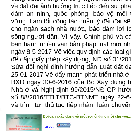
về đất đai ảnh hưởng trực tiếp đến sự phát 
đảm an ninh, quốc phòng, bảo vệ môi t
vững. Làm tốt công tác quản lý đất đai s
cho ngân sách nhà nước, bảo đảm lợi í
sống người dân. Vì vậy, Chính phủ và c
ban hành nhiều văn bản pháp luật mới 
ngày 8-5-2017 Về việc quy định các loại g
để cấp giấy phép xây dựng; NĐ số 01/2
Sửa đổi nghị định hướng dẫn Luật đất đ
25-01-2017 Về đẩy mạnh phát triển nhà ở 
BXD ngày 30-6-2016 của Bộ Xây dựng h
Nhà ở và Nghị định 99/2015/NĐ-CP hướ
số 88/2016/TTLT/BTC-BTNMT ngày 22-6-
và trình tự, thủ tục tiếp nhận, luân chuy
tài chính về đất đai của người sử dụng đất
Bối cảnh xây dựng và một số nội dung mới chủ yếu...
Nội dung cuốn sách bao gồm những phần 
Tải về: