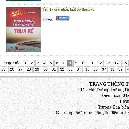
Tình huống pháp luật về thừa kế
Tải về:
Trang trước
1
2
3
4
5
6
7
8
9
10
11
12
13
14
15
25
26
27
28
29
30
31
32
33
34
35
36
37
38
39
4
TRANG THÔNG TI
Địa chỉ: Đường Dương Đứ
Điện thoại: 043
Emai
Trưởng Ban biên
Ghi rõ nguồn Trang thông tin điện tử H