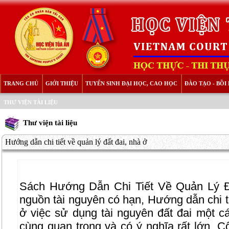
TRANG CHỦ
GIỚI THIỆU
TUYỂN SINH ĐẠI HỌC, CAO HỌC
ĐÀO TẠO - BỒ
THƯ VIỆN TÀI LIỆU
Thư viện tài liệu
Hướng dẫn chi tiết về quản lý đất đai, nhà ở
Sách Hướng Dẫn Chi Tiết Về Quản Lý Đấ
nguồn tài nguyên có hạn, Hướng dẫn chi ti
ở việc sử dụng tài nguyên đất đai một cá
cùng quan trọng và có ý nghĩa rất lớn. 