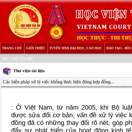
TRANG CHỦ
GIỚI THIỆU
TUYỂN SINH ĐẠI HỌC, CAO HỌC
ĐÀO TẠO - BỒ
THƯ VIỆN TÀI LIỆU
Thư viện tài liệu
Các biện pháp xử lý việc không thực hiện đúng hợp đồng...
:
Ở Việt Nam, từ năm 2005, khi Bộ luậ
được sửa đổi cơ bản, vấn đề xử lý việc 
đồng đã có những thay đổi rõ nét, góp ph
đẩy sự phát triển của hoạt động kinh tế