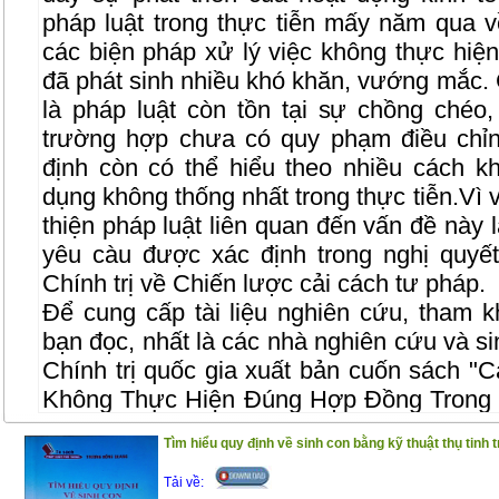
pháp luật trong thực tiễn mấy năm qua 
các biện pháp xử lý việc không thực hiệ
đã phát sinh nhiều khó khăn, vướng mắc.
là pháp luật còn tồn tại sự chồng chéo,
trường hợp chưa có quy phạm điều chỉn
định còn có thể hiểu theo nhiều cách 
dụng không thống nhất trong thực tiễn.Vì 
thiện pháp luật liên quan đến vấn đề này l
yêu càu được xác định trong nghị quy
Chính trị về Chiến lược cải cách tư pháp.
Để cung cấp tài liệu nghiên cứu, tham k
bạn đọc, nhất là các nhà nghiên cứu và si
Chính trị quốc gia xuất bản cuốn sách "
C
Không Thực Hiện Đúng Hợp Đồng Trong 
TS. Đỗ Văn Đại. Nội dung của cuốn sách 
Tìm hiểu quy định về sinh con bằng kỹ thuật thụ tinh 
từ kết quả nghiên cứu của đề tài khoa 
cuốn sách được trình bày một cách có hệ
Tải về: