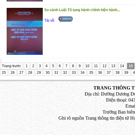
So sánh Luật Tố tụng hành chính hiện hành...
Tải về:
Trang trước
1
2
3
4
5
6
7
8
9
10
11
12
13
14
15
25
26
27
28
29
30
31
32
33
34
35
36
37
38
39
4
TRANG THÔNG TI
Địa chỉ: Đường Dương Đứ
Điện thoại: 043
Emai
Trưởng Ban biên
Ghi rõ nguồn Trang thông tin điện tử H