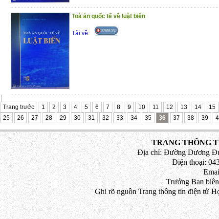
Toà án quốc tế về luật biển
Tải về:
Trang trước
1
2
3
4
5
6
7
8
9
10
11
12
13
14
15
25
26
27
28
29
30
31
32
33
34
35
36
37
38
39
4
TRANG THÔNG TI
Địa chỉ: Đường Dương Đứ
Điện thoại: 043
Emai
Trưởng Ban biên
Ghi rõ nguồn Trang thông tin điện tử H