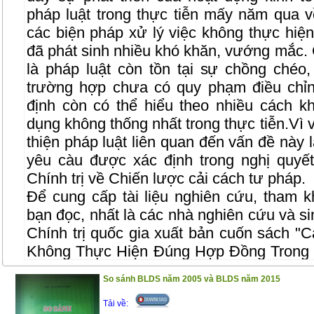
pháp luật trong thực tiễn mấy năm qua 
các biện pháp xử lý việc không thực hiệ
đã phát sinh nhiều khó khăn, vướng mắc.
là pháp luật còn tồn tại sự chồng chéo,
trường hợp chưa có quy phạm điều chỉn
định còn có thể hiểu theo nhiều cách 
dụng không thống nhất trong thực tiễn.Vì 
thiện pháp luật liên quan đến vấn đề này l
yêu càu được xác định trong nghị quy
Chính trị về Chiến lược cải cách tư pháp.
Để cung cấp tài liệu nghiên cứu, tham k
bạn đọc, nhất là các nhà nghiên cứu và si
Chính trị quốc gia xuất bản cuốn sách "
C
Không Thực Hiện Đúng Hợp Đồng Trong 
TS. Đỗ Văn Đại. Nội dung của cuốn sách 
So sánh BLDS năm 2005 và BLDS năm 2015
từ kết quả nghiên cứu của đề tài khoa 
cuốn sách được trình bày một cách có hệ
Tải về: