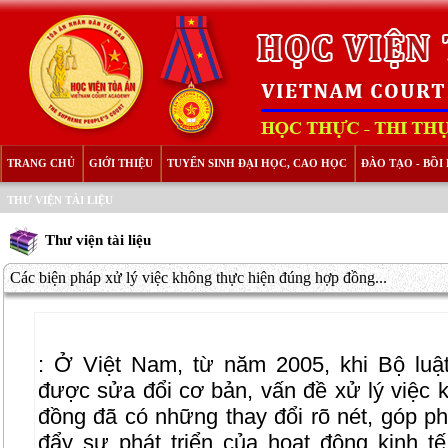
TRANG CHỦ
GIỚI THIỆU
TUYỂN SINH ĐẠI HỌC, CAO HỌC
ĐÀO TẠO - BỒ
THƯ VIỆN TÀI LIỆU
Thư viện tài liệu
Các biện pháp xử lý việc không thực hiện đúng hợp đồng...
:
Ở Việt Nam, từ năm 2005, khi Bộ luậ
được sửa đổi cơ bản, vấn đề xử lý việc 
đồng đã có những thay đổi rõ nét, góp ph
đẩy sự phát triển của hoạt động kinh tế