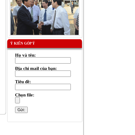
Ý KIẾN GÓP Ý
Họ và tên:
Địa chỉ mail của bạn:
Tiêu đề:
Chọn file: