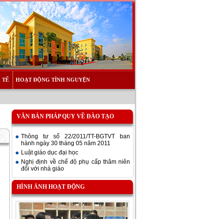
 TẾ
HOẠT ĐỘNG TÌNH NGUYỆN
VĂN BẢN PHÁP QUY VỀ ĐÀO TẠO
Thông tư số 22/2011/TT-BGTVT ban
hành ngày 30 tháng 05 năm 2011
Luật giáo dục đại học
Nghị định về chế độ phụ cấp thâm niên
đối với nhà giáo
HÌNH ẢNH HOẠT ĐỘNG