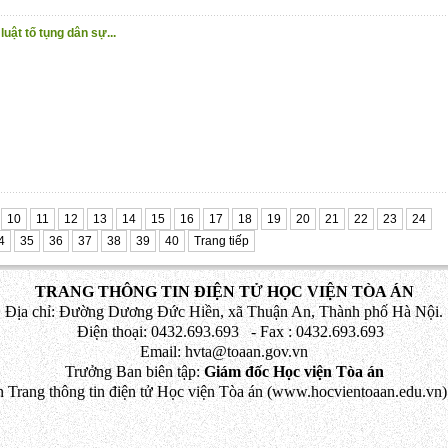
uật tố tụng dân sự...
10
11
12
13
14
15
16
17
18
19
20
21
22
23
24
4
35
36
37
38
39
40
Trang tiếp
TRANG THÔNG TIN ĐIỆN TỬ HỌC VIỆN TÒA ÁN
Địa chỉ: Đường Dương Đức Hiền, xã Thuận An, Thành phố Hà Nội.
Điện thoại: 0432.693.693 - Fax : 0432.693.693
Email: hvta@toaan.gov.vn
Trưởng Ban biên tập:
Giám đốc Học viện Tòa án
 Trang thông tin điện tử Học viện Tòa án (www.hocvientoaan.edu.vn) 