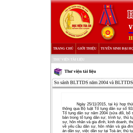
TRANG CHỦ
GIỚI THIỆU
TUYỂN SINH ĐẠI H
THƯ VIỆN TÀI LIỆU
Thư viện tài liệu
So sánh BLTTDS năm 2004 và BLTTDS
Ngày 25/11/2015, tại kỳ họp th
thông qua Bộ luật Tố tụng dân sự số 92/
Tố tụng dân sự năm 2004 (sửa đổi, bổ 
bản trong tố tụng dân sự; trình tự, thủ 
sự, hôn nhân và gia đình, kinh doanh, th
về yêu cầu dân sự, hôn nhân và gia đình
án dân sự, việc dân sự tại Toà án; thủ t