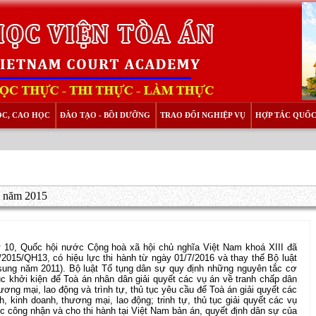
ỌC, CAO HỌC
ĐÀO TẠO - BỒI DƯỠNG
TRAO ĐỔI NGHIỆP VỤ
HỢP TÁC QUỐC
 năm 2015
ứ 10, Quốc hội nước Cộng hoà xã hội chủ nghĩa Việt Nam khoá XIII đã
2015/QH13, có hiệu lực thi hành từ ngày 01/7/2016 và thay thế Bộ luật
sung năm 2011). Bộ luật Tố tụng dân sự quy định những nguyên tắc cơ
tục khởi kiện để Toà án nhân dân giải quyết các vụ án về tranh chấp dân
ương mại, lao động và trình tự, thủ tục yêu cầu để Toà án giải quyết các
, kinh doanh, thương mại, lao động; trinh tự, thủ tục giải quyết các vụ
ục công nhận và cho thi hành tại Việt Nam bản án, quyết định dân sự của