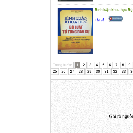
Bình luận khoa học Bộ l
Tải về:
Trang trước
1
2
3
4
5
6
7
8
9
25
26
27
28
29
30
31
32
33
3
Ghi rõ nguồn