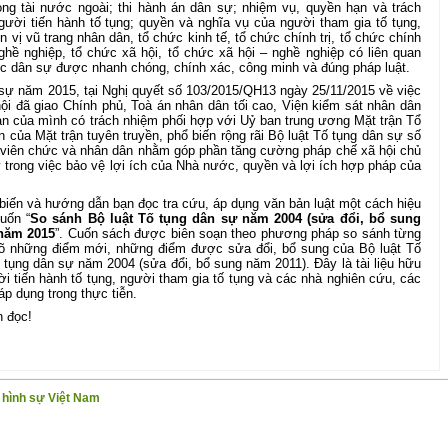
ng tài nước ngoài; thi hành án dân sự; nhiệm vụ, quyền hạn và trách
gười tiến hành tố tụng; quyền và nghĩa vụ của người tham gia tố tụng,
vị vũ trang nhân dân, tổ chức kinh tế, tổ chức chính trị, tổ chức chính
 nghề nghiệp, tổ chức xã hội, tổ chức xã hội – nghề nghiệp có liên quan
ệc dân sự được nhanh chóng, chính xác, công minh và đúng pháp luật.
 sự năm 2015, tại Nghị quyết số 103/2015/QH13 ngày 25/11/2015 về việc
ội đã giao Chính phủ, Toà án nhân dân tối cao, Viện kiểm sát nhân dân
ạn của mình có trách nhiệm phối hợp với Uỷ ban trung ương Mặt trận Tổ
 của Mặt trận tuyên truyền, phổ biến rộng rãi Bộ luật Tố tụng dân sự số
 viên chức và nhân dân nhằm góp phần tăng cường pháp chế xã hội chủ
y trong việc bảo vệ lợi ích của Nhà nước, quyền và lợi ích hợp pháp của
biến và hướng dẫn bạn đọc tra cứu, áp dụng văn bản luật một cách hiệu
uốn “
So sánh Bộ luật Tố tụng dân sự năm 2004 (sửa đổi, bổ sung
 năm 2015
”. Cuốn sách được biên soạn theo phương pháp so sánh từng
ỉ rõ những điểm mới, những điểm được sửa đổi, bổ sung của Bộ luật Tố
tụng dân sự năm 2004 (sửa đổi, bổ sung năm 2011). Đây là tài liệu hữu
ời tiến hành tố tụng, người tham gia tố tụng và các nhà nghiên cứu, các
áp dụng trong thực tiễn.
n đọc!
g hình sự Việt Nam