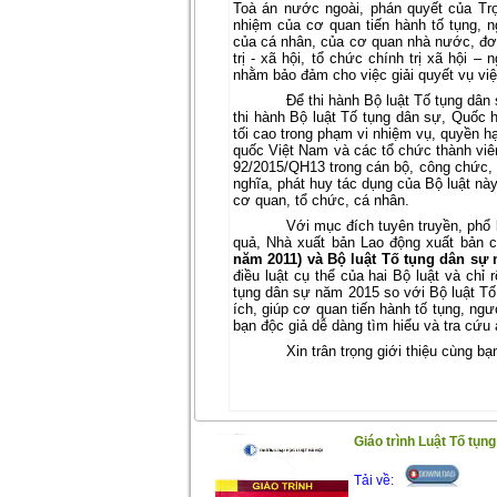
Toà án nước ngoài, phán quyết của Trọ
nhiệm của cơ quan tiến hành tố tụng, n
của cá nhân, của cơ quan nhà nước, đơn 
trị - xã hội, tổ chức chính trị xã hội –
nhằm bảo đảm cho việc giải quyết vụ vi
Để thi hành Bộ luật Tố tụng dân
thi hành Bộ luật Tố tụng dân sự, Quốc h
tối cao trong phạm vi nhiệm vụ, quyền h
quốc Việt Nam và các tổ chức thành viên
92/2015/QH13 trong cán bộ, công chức,
nghĩa, phát huy tác dụng của Bộ luật nà
cơ quan, tổ chức, cá nhân.
Với mục đích tuyên truyền, phổ 
quả, Nhà xuất bản Lao động xuất bản c
năm 2011) và Bộ luật Tố tụng dân sự
điều luật cụ thể của hai Bộ luật và ch
tụng dân sự năm 2015 so với Bộ luật Tố 
ích, giúp cơ quan tiến hành tố tụng, ngư
bạn độc giả dễ dàng tìm hiểu và tra cứu 
Xin trân trọng giới thiệu cùng bạ
Giáo trình Luật Tố tụn
Tải về: