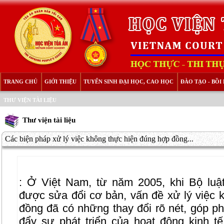
TRANG CHỦ
GIỚI THIỆU
TUYỂN SINH ĐẠI HỌC, CAO HỌC
ĐÀO TẠO - BỒ
THƯ VIỆN TÀI LIỆU
Thư viện tài liệu
Các biện pháp xử lý việc không thực hiện đúng hợp đồng...
:
Ở Việt Nam, từ năm 2005, khi Bộ luậ
được sửa đổi cơ bản, vấn đề xử lý việc 
đồng đã có những thay đổi rõ nét, góp ph
đẩy sự phát triển của hoạt động kinh tế