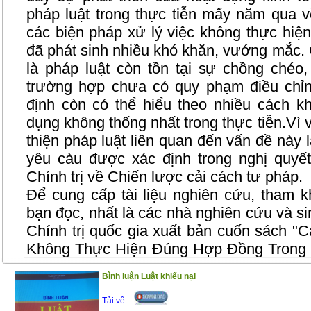
pháp luật trong thực tiễn mấy năm qua 
các biện pháp xử lý việc không thực hiệ
đã phát sinh nhiều khó khăn, vướng mắc.
là pháp luật còn tồn tại sự chồng chéo,
trường hợp chưa có quy phạm điều chỉn
định còn có thể hiểu theo nhiều cách 
dụng không thống nhất trong thực tiễn.Vì 
thiện pháp luật liên quan đến vấn đề này l
yêu càu được xác định trong nghị quy
Chính trị về Chiến lược cải cách tư pháp.
Để cung cấp tài liệu nghiên cứu, tham k
bạn đọc, nhất là các nhà nghiên cứu và si
Chính trị quốc gia xuất bản cuốn sách "
C
Không Thực Hiện Đúng Hợp Đồng Trong 
TS. Đỗ Văn Đại. Nội dung của cuốn sách 
Bình luận Luật khiếu nại
từ kết quả nghiên cứu của đề tài khoa 
cuốn sách được trình bày một cách có hệ
Tải về: