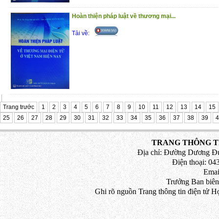
Hoàn thiện pháp luật về thương mại...
Tải về:
Trang trước
1
2
3
4
5
6
7
8
9
10
11
12
13
14
15
25
26
27
28
29
30
31
32
33
34
35
36
37
38
39
4
TRANG THÔNG TI
Địa chỉ: Đường Dương Đứ
Điện thoại: 043
Emai
Trưởng Ban biên
Ghi rõ nguồn Trang thông tin điện tử H